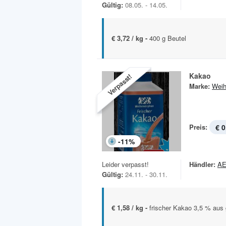
Gültig:
08.05. - 14.05.
€ 3,72 / kg -
400 g Beutel
Kakao
Verpasst!
Marke:
Weih
Preis:
€ 0
-
11
%
Leider verpasst!
Händler:
A
Gültig:
24.11. - 30.11.
€ 1,58 / kg -
frischer Kakao 3,5 % aus 