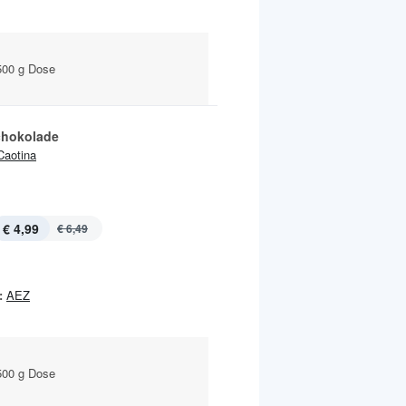
500 g Dose
chokolade
Caotina
€ 4,99
€ 6,49
:
AEZ
500 g Dose