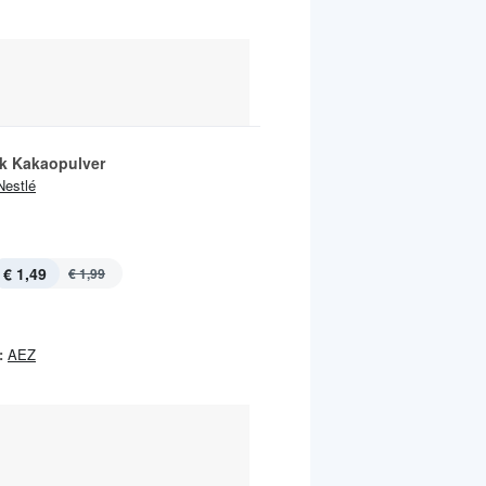
k Kakaopulver
Nestlé
€ 1,49
€ 1,99
:
AEZ