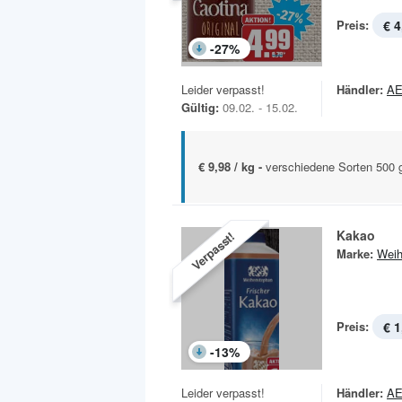
Preis:
€ 4
-
27
%
Leider verpasst!
Händler:
A
Gültig:
09.02. - 15.02.
€ 9,98 / kg -
verschiedene Sorten 500 
Kakao
Verpasst!
Marke:
Weih
Preis:
€ 1
-
13
%
Leider verpasst!
Händler:
A