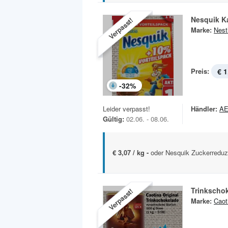
Nesquik K
Verpasst!
Marke:
Nest
Preis:
€ 1
-
32
%
Leider verpasst!
Händler:
A
Gültig:
02.06. - 08.06.
€ 3,07 / kg -
oder Nesquik Zuckerreduzi
Trinkscho
Verpasst!
Marke:
Caot