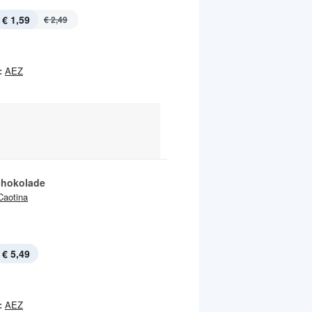
€ 1,59
€ 2,49
:
AEZ
chokolade
Caotina
€ 5,49
:
AEZ