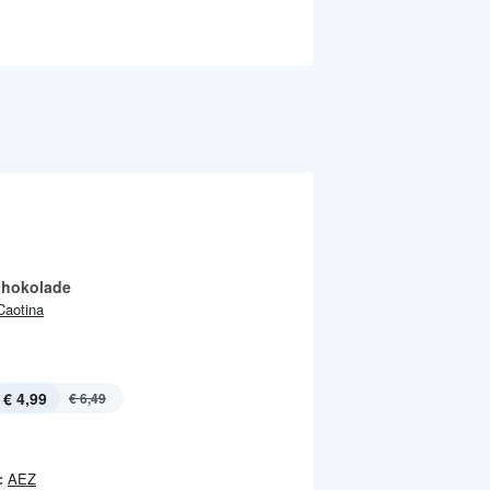
chokolade
Caotina
€ 4,99
€ 6,49
:
AEZ