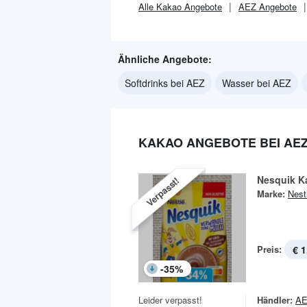
Alle
Kakao
Angebote
AEZ
Angebote
Ähnliche Angebote:
Softdrinks bei AEZ
Wasser bei AEZ
KAKAO ANGEBOTE BEI AE
Nesquik K
Verpasst!
Marke:
Nest
Preis:
€ 1
-
35
%
Leider verpasst!
Händler:
A