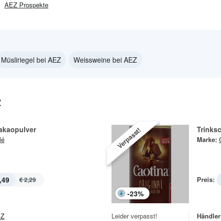
AEZ
Prospekte
Müsliriegel bei AEZ
Weissweine bei AEZ
Z
akaopulver
Trinks
Verpasst!
lé
Marke:
,49
Preis:
€ 2,29
-
23
%
EZ
Leider verpasst!
Händler