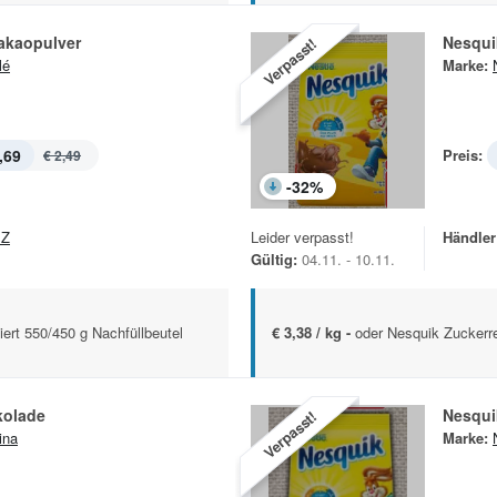
akaopulver
Nesqui
Verpasst!
lé
Marke:
,69
Preis:
€ 2,49
-
32
%
EZ
Leider verpasst!
Händler
Gültig:
04.11. - 10.11.
ert 550/450 g Nachfüllbeutel
€ 3,38 / kg -
oder Nesquik Zuckerre
kolade
Nesqui
Verpasst!
ina
Marke: