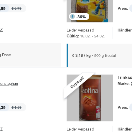
,99
Preis:
€ 6,79
-
36
%
EZ
Leider verpasst!
Händler
Gültig:
18.02. - 24.02.
g Dose
€ 3,18 / kg -
500 g Beutel
Trinks
Verpasst!
enstephan
Marke:
,39
Preis:
€ 1,59
EZ
Leider verpasst!
Händler