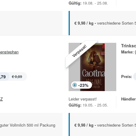
Gültig:
19.08. - 25.08.
€ 9,98 / kg -
verschiedene Sorten 
Trinks
Verpasst!
enstephan
Marke:
,79
Preis:
€ 0,89
-
23
%
EZ
Leider verpasst!
Händler
Gültig:
19.05. - 25.05.
guter Vollmilch 500 ml Packung
€ 9,98 / kg -
verschiedene Sorten 