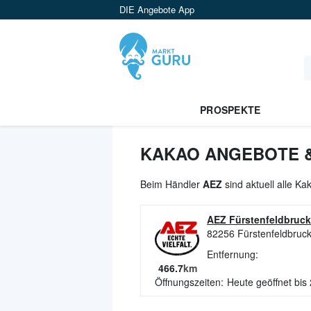
DIE Angebote App
PROSPEKTE
KAKAO ANGEBOTE &
Beim Händler
AEZ
sind aktuell alle K
AEZ Fürstenfeldbruck
82256
Fürstenfeldbruc
Entfernung:
466.7
km
Öffnungszeiten:
Heute geöffnet bis