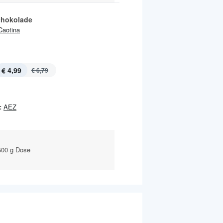
chokolade
Caotina
€ 4,99
€ 6,79
:
AEZ
500 g Dose