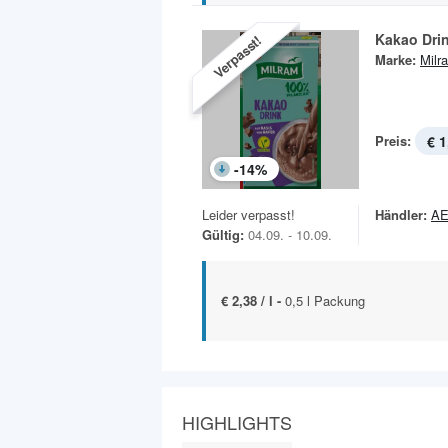
Kakao Dri
Verpasst!
Marke:
Milr
Preis:
€ 1
-
14
%
Leider verpasst!
Händler:
A
Gültig:
04.09. - 10.09.
€ 2,38 / l -
0,5 l Packung
HIGHLIGHTS