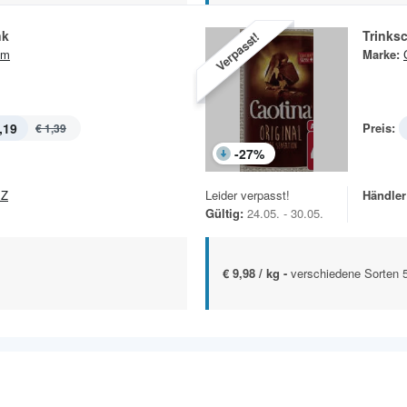
nk
Trinks
Verpasst!
am
Marke:
,19
Preis:
€ 1,39
-
27
%
EZ
Leider verpasst!
Händler
Gültig:
24.05. - 30.05.
€ 9,98 / kg -
verschiedene Sorten 