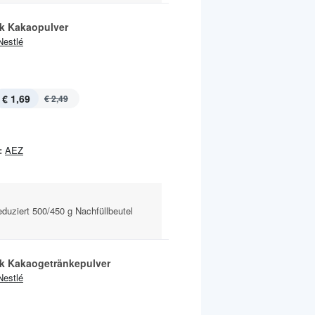
k Kakaopulver
Nestlé
€ 1,69
€ 2,49
:
AEZ
duziert 500/450 g Nachfüllbeutel
k Kakaogetränkepulver
Nestlé