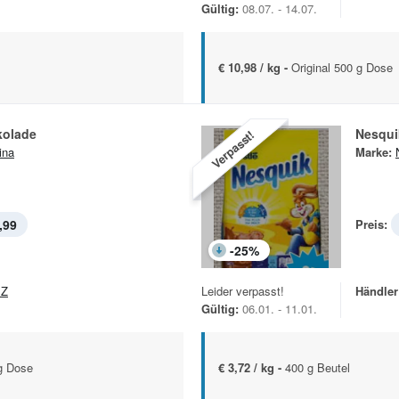
Gültig:
08.07. - 14.07.
€ 10,98 / kg -
Original 500 g Dose
kolade
Nesqui
Verpasst!
ina
Marke:
,99
Preis:
-
25
%
EZ
Leider verpasst!
Händler
Gültig:
06.01. - 11.01.
g Dose
€ 3,72 / kg -
400 g Beutel