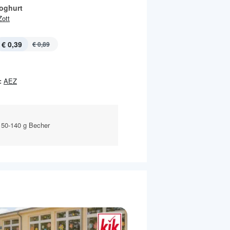
oghurt
Zott
€ 0,39
€ 0,89
:
AEZ
150-140 g Becher