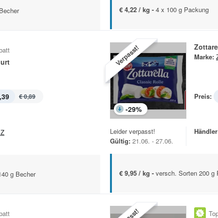
€ 4,22 / kg -
4 x 100 g Packung
 Becher
Zottare
Verpasst!
batt
Marke:
urt
,39
Preis:
€ 0,89
-
29
%
Leider verpasst!
Händler
EZ
Gültig:
21.06. - 27.06.
€ 9,95 / kg -
versch. Sorten 200 g
140 g Becher
batt
Top