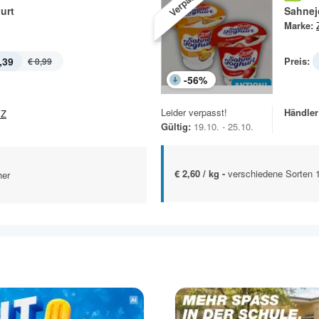
Verpasst!
urt
Sahnej
Marke:
,39
Preis:
€ 0,99
-
56
%
Leider verpasst!
Händler
EZ
Gültig:
19.10. - 25.10.
€ 2,60 / kg -
verschiedene Sorten 
her