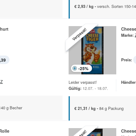
€ 2,93 / kg -
versch. Sorten 150-1
hurt
Cheese
Verpasst!
Marke:
,39
Preis:
-
25
%
EZ
Leider verpasst!
Händler
Gültig:
12.07. - 18.07.
140 g Becher
€ 21,31 / kg -
84 g Packung
Rolle
Cheese