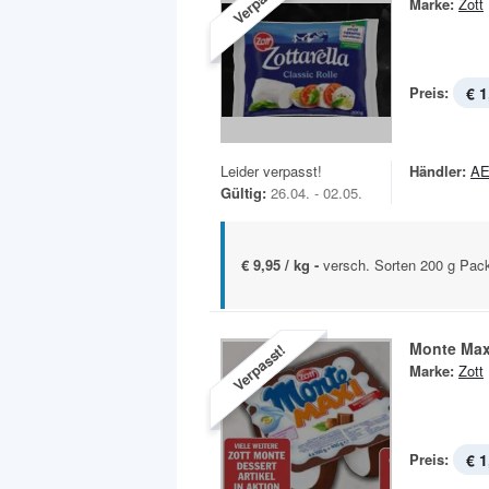
Verpasst!
Marke:
Zott
Preis:
€ 1
Leider verpasst!
Händler:
A
Gültig:
26.04. - 02.05.
€ 9,95 / kg -
versch. Sorten 200 g Pac
Monte Max
Verpasst!
Marke:
Zott
Preis:
€ 1