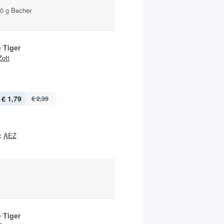
40 g Becher
 Tiger
Zott
€ 1,79
€ 2,39
:
AEZ
 Tiger