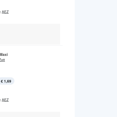
:
AEZ
Maxi
Zott
€ 1,69
:
AEZ