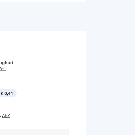
oghurt
Zott
€ 0,44
:
AEZ