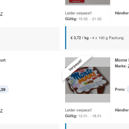
Leider verpasst!
Händler
EZ
Gültig:
15.02. - 21.02.
€ 3,72 / kg -
4 x 100 g Packung
urt
Monte 
Verpasst!
Marke:
,39
Preis:
Leider verpasst!
Händler
EZ
Gültig:
12.01. - 18.01.