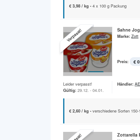
€ 3,98 / kg -
4 x 100 g Packung
Sahne Jog
Verpasst!
Marke:
Zott
Preis:
€ 0
Leider verpasst!
Händler:
A
Gültig:
29.12. - 04.01.
€ 2,60 / kg -
verschiedene Sorten 150-
Zottarella 