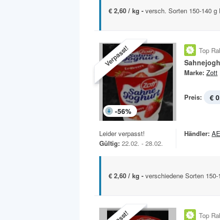
€ 2,60 / kg -
versch. Sorten 150-140 g
Verpasst!
Top Ra
Sahnejogh
Marke:
Zott
Preis:
€ 0
-
56
%
Leider verpasst!
Händler:
A
Gültig:
22.02. - 28.02.
€ 2,60 / kg -
verschiedene Sorten 150-
Top Ra