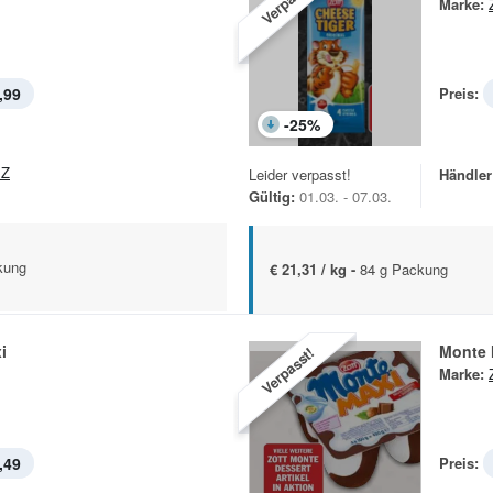
Verpasst!
Marke:
,99
Preis:
-
25
%
EZ
Leider verpasst!
Händler
Gültig:
01.03. - 07.03.
kung
€ 21,31 / kg -
84 g Packung
i
Monte 
Verpasst!
Marke:
,49
Preis: