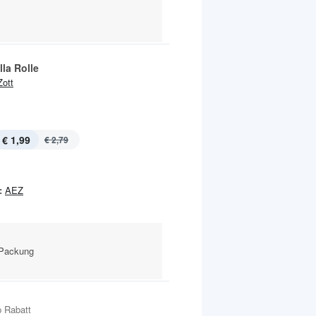
lla Rolle
Zott
€ 1,99
€ 2,79
:
AEZ
 Packung
 Rabatt