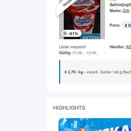
Verpasst!
Sahnejogh
Marke:
Zott
Preis:
€ 0
-
61
%
Leider verpasst!
Händler:
A
Gültig:
07.06. - 13.06.
€ 2,79 / kg -
versch. Sorten 140 g Bec
HIGHLIGHTS