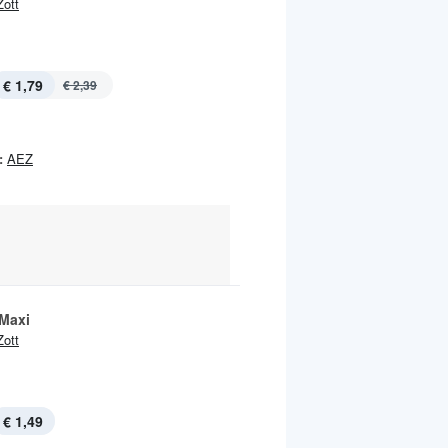
Zott
€ 1,79
€ 2,39
:
AEZ
Maxi
Zott
€ 1,49