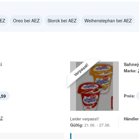
AEZ
Oreo bei AEZ
Storck bei AEZ
Weihenstephan bei AEZ
i
Sahnej
Verpasst!
Marke:
,59
Preis:
EZ
Leider verpasst!
Händler
Gültig:
21.06. - 27.06.