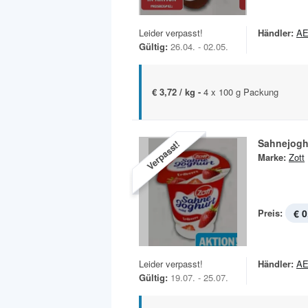
Leider verpasst!
Händler:
A
Gültig:
26.04. - 02.05.
€ 3,72 / kg -
4 x 100 g Packung
Sahnejogh
Verpasst!
Marke:
Zott
Preis:
€ 0
Leider verpasst!
Händler:
A
Gültig:
19.07. - 25.07.