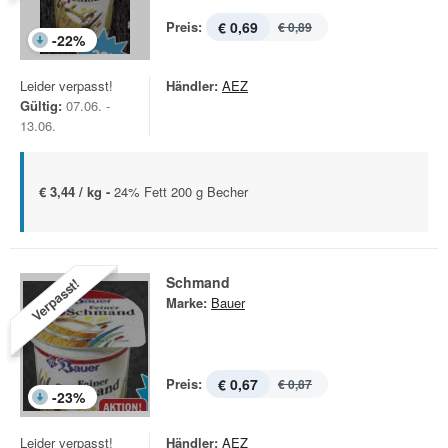
Preis:
€ 0,69
€ 0,89
-
22
%
Leider verpasst!
Händler:
AEZ
Gültig:
07.06. -
13.06.
€ 3,44 / kg -
24% Fett 200 g Becher
Schmand
Verpasst!
Marke:
Bauer
Preis:
€ 0,67
€ 0,87
-
23
%
Leider verpasst!
Händler:
AEZ