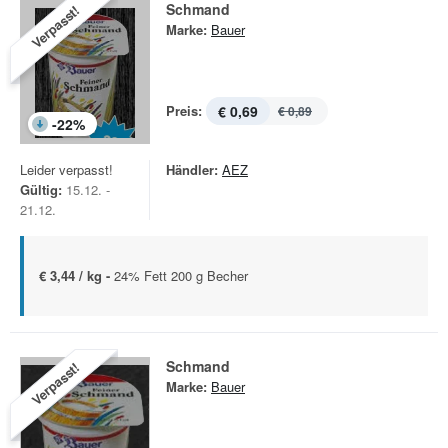
Schmand
Verpasst!
Marke:
Bauer
Preis:
€ 0,69
€ 0,89
-
22
%
Leider verpasst!
Händler:
AEZ
Gültig:
15.12. -
21.12.
€ 3,44 / kg -
24% Fett 200 g Becher
Schmand
Verpasst!
Marke:
Bauer