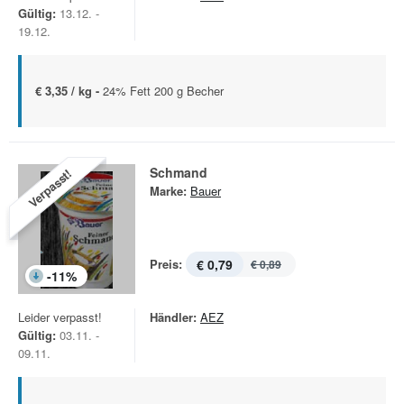
Gültig:
13.12. -
19.12.
€ 3,35 / kg -
24% Fett 200 g Becher
Schmand
Verpasst!
Marke:
Bauer
Preis:
€ 0,79
€ 0,89
-
11
%
Leider verpasst!
Händler:
AEZ
Gültig:
03.11. -
09.11.