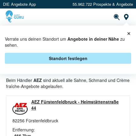
DIE Angebote App
55.962.722 Prospekte & Angebote
St
×
PROSPEKTE
ANGEBOTE
CASHBACK
Verrate uns deinen Standort um
Angebote in deiner Nähe
zu
sehen.
SAHNE, SCHMAND UND CRÈME
FRAÎCHE ANGEBOTE & AKTIONEN
Standort festlegen
BEI AEZ
Beim Händler
AEZ
sind aktuell alle Sahne, Schmand und Crème
fraîche-Angebote abgelaufen.
AEZ Fürstenfeldbruck
-
Heimstättenstraße
44
82256
Fürstenfeldbruck
Entfernung:
466.7
km