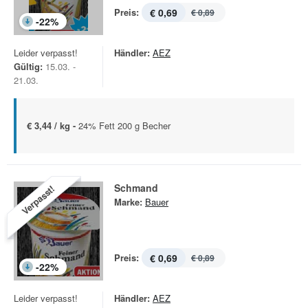
Preis:
€ 0,69
€ 0,89
-
22
%
Leider verpasst!
Händler:
AEZ
Gültig:
15.03. -
21.03.
€ 3,44 / kg -
24% Fett 200 g Becher
Schmand
Verpasst!
Marke:
Bauer
Preis:
€ 0,69
€ 0,89
-
22
%
Leider verpasst!
Händler:
AEZ