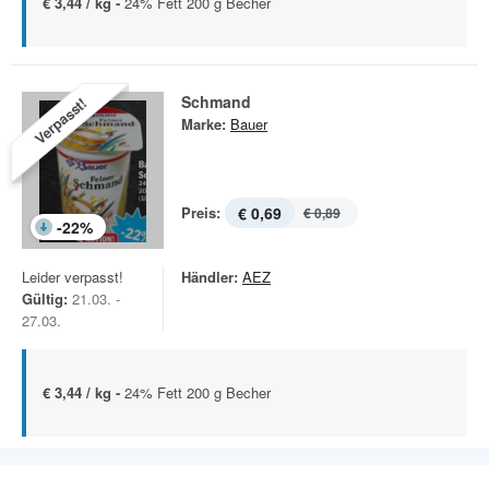
€ 3,44 / kg -
24% Fett 200 g Becher
Schmand
Verpasst!
Marke:
Bauer
Preis:
€ 0,69
€ 0,89
-
22
%
Leider verpasst!
Händler:
AEZ
Gültig:
21.03. -
27.03.
€ 3,44 / kg -
24% Fett 200 g Becher