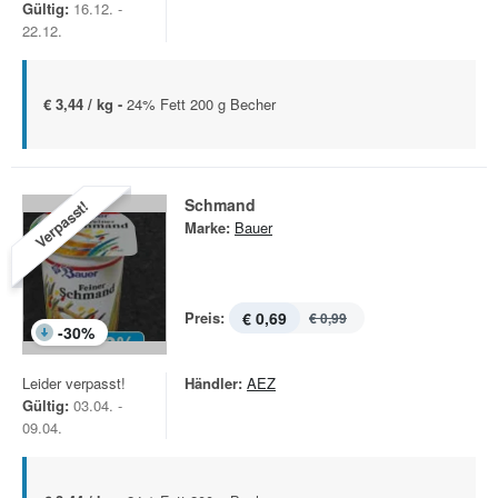
Gültig:
16.12. -
22.12.
€ 3,44 / kg -
24% Fett 200 g Becher
Schmand
Verpasst!
Marke:
Bauer
Preis:
€ 0,69
€ 0,99
-
30
%
Leider verpasst!
Händler:
AEZ
Gültig:
03.04. -
09.04.