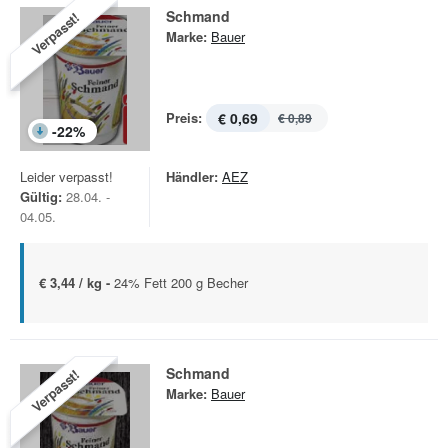
Schmand
Verpasst!
Marke:
Bauer
Preis:
€ 0,69
€ 0,89
-
22
%
Leider verpasst!
Händler:
AEZ
Gültig:
28.04. -
04.05.
€ 3,44 / kg -
24% Fett 200 g Becher
Schmand
Verpasst!
Marke:
Bauer