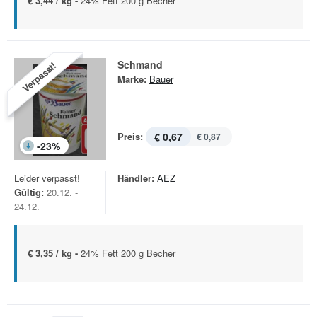
€ 3,44 / kg -
24% Fett 200 g Becher
Schmand
Verpasst!
Marke:
Bauer
Preis:
€ 0,67
€ 0,87
-
23
%
Leider verpasst!
Händler:
AEZ
Gültig:
20.12. -
24.12.
€ 3,35 / kg -
24% Fett 200 g Becher