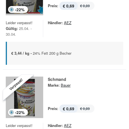
Preis:
€ 0,69
€ 0,89
-
22
%
Leider verpasst!
Händler:
AEZ
Gültig:
25.04. -
30.04.
€ 3,44 / kg -
24% Fett 200 g Becher
Schmand
Verpasst!
Marke:
Bauer
Preis:
€ 0,69
€ 0,89
-
22
%
Leider verpasst!
Händler:
AEZ