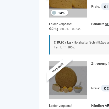
Preis:
€ 1
-
13
%
Leider verpasst!
Händler:
A
Gültig:
28.01. - 03.02.
€ 19,90 / kg -
Herzhafter Schnittkäse a
Fett i. Tr. 100 g
Zitronenpf
Verpasst!
Preis:
€ 2
Leider verpasst!
Händler:
A