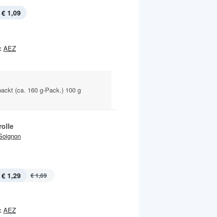
€ 1,09
:
AEZ
ackt (ca. 160 g-Pack.) 100 g
olle
Soignon
€ 1,29
€ 1,69
:
AEZ