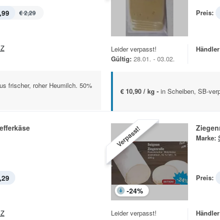
,99
Preis:
€ 2,29
EZ
Leider verpasst!
Händler
Gültig:
28.01. - 03.02.
us frischer, roher Heumilch. 50%
€ 10,90 / kg -
in Scheiben, SB-verp
efferkäse
Ziegenr
Verpasst!
Marke:
,29
Preis:
-
24
%
EZ
Leider verpasst!
Händler