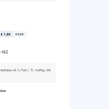
€ 1,89
€ 2,29
:
AEZ
rtkäse 45 % Fett i. Tr., kräftig 100
käse