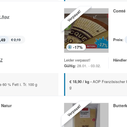
e
Comté
Verpasst!
t Agur
,49
Preis:
€ 2,19
-
17
%
EZ
Leider verpasst!
Händler
Gültig:
28.01. - 03.02.
€ 18,90 / kg -
AOP Französischer Ha
60 % Fett i. Tr. 100 g
g
 Natur
Butter
Verpasst!