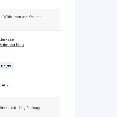
nen Wildblumen und Kräutern
tterkäse
Andechser Natur
€ 1,99
:
AEZ
oländer 125-150 g Packung