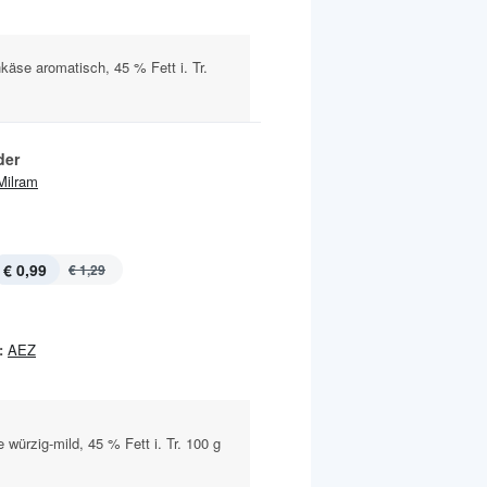
äse aromatisch, 45 % Fett i. Tr.
der
Milram
€ 0,99
€ 1,29
:
AEZ
würzig-mild, 45 % Fett i. Tr. 100 g