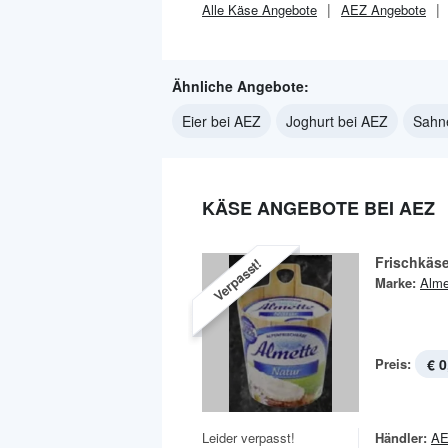
Alle
Käse
Angebote
AEZ
Angebote
Ähnliche Angebote:
Eier bei AEZ
Joghurt bei AEZ
Sahn
KÄSE ANGEBOTE BEI AEZ
Frischkäs
Verpasst!
Marke:
Alme
Preis:
€ 0
Leider verpasst!
Händler:
A