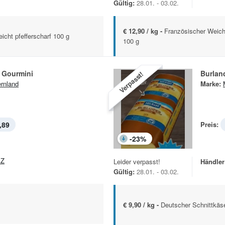
Gültig:
28.01. - 03.02.
€ 12,90 / kg -
Französischer Weichk
eicht pfefferscharf 100 g
100 g
a Gourmini
Burlan
Verpasst!
rnland
Marke:
,89
Preis:
-
23
%
EZ
Leider verpasst!
Händler
Gültig:
28.01. - 03.02.
€ 9,90 / kg -
Deutscher Schnittkäse 