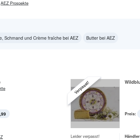
AEZ
Prospekte
e, Schmand und Crème fraîche bei AEZ
Butter bei AEZ
e
Wildbl
Verpasst!
tte
,99
Preis:
Leider verpasst!
Händler
EZ