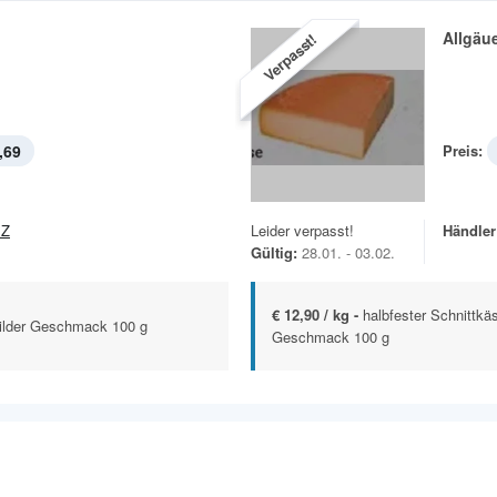
Allgäu
Verpasst!
,69
Preis:
EZ
Leider verpasst!
Händler
Gültig:
28.01. - 03.02.
€ 12,90 / kg -
halbfester Schnittkä
ilder Geschmack 100 g
Geschmack 100 g