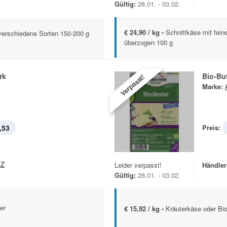
Gültig:
28.01. - 03.02.
€ 24,90 / kg -
Schnittkäse mit fei
verschiedene Sorten 150-200 g
überzogen 100 g
rk
Bio-Bu
Verpasst!
Marke:
,53
Preis:
EZ
Leider verpasst!
Händler
Gültig:
28.01. - 03.02.
er
€ 15,92 / kg -
Kräuterkäse oder Bi