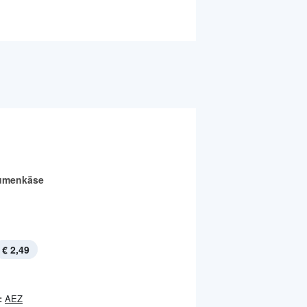
umenkäse
€ 2,49
:
AEZ