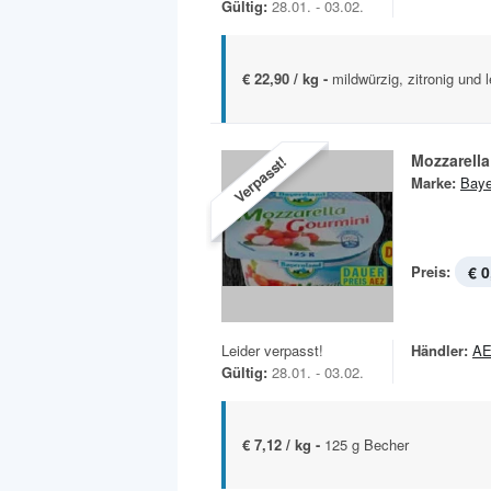
Gültig:
28.01. - 03.02.
€ 22,90 / kg -
mildwürzig, zitronig und l
Mozzarell
Verpasst!
Marke:
Baye
Preis:
€ 0
Leider verpasst!
Händler:
A
Gültig:
28.01. - 03.02.
€ 7,12 / kg -
125 g Becher