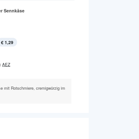
er Sennkäse
€ 1,29
:
AEZ
se mit Rotschmiere, cremigwürzig im