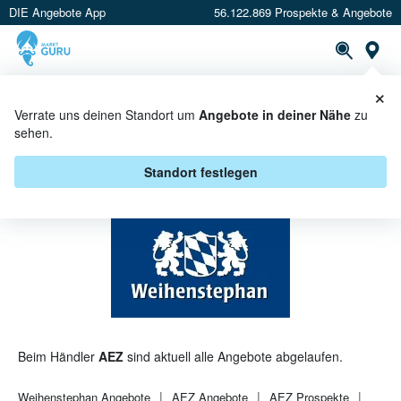
DIE Angebote App
56.122.869 Prospekte & Angebote
St
×
PROSPEKTE
ANGEBOTE
CASHBACK
Verrate uns deinen Standort um
Angebote in deiner Nähe
zu
sehen.
WEIHENSTEPHAN BEI AEZ -
ANGEBOTE & AKTIONEN
Standort festlegen
Beim Händler
AEZ
sind aktuell alle Angebote abgelaufen.
Weihenstephan
Angebote
AEZ
Angebote
AEZ
Prospekte