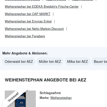
Weihenstephan bei EDEKA Breidohr's Frische-Center
Weihenstephan bei CAP MARKT
Weihenstephan bei Emmas Enkel
Weihenstephan bei Netto Marken-Discount
Weihenstephan bei Feneberg
Mehr Angebote & Aktionen:
Odenwald bei AEZ
Müller bei AEZ
Milka bei AEZ
Bauer b
WEIHENSTEPHAN ANGEBOTE BEI AEZ
Schlagsahne
Verpasst!
Marke:
Weihenstephan