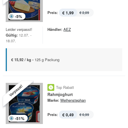
Preis:
€ 1,99
€ 2,09
-
5
%
Leider verpasst!
Händler:
AEZ
Gültig:
12.07. -
18.07.
€ 15,92 / kg -
125 g Packung
Verpasst!
Top Rabatt
Rahmjoghurt
Marke:
Weihenstephan
Preis:
€ 0,49
€ 0,99
-
51
%