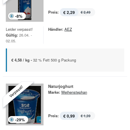
Preis:
€ 2,29
€ 2,49
-
8
%
Leider verpasst!
Händler:
AEZ
Gültig:
26.04. -
02.05.
€ 4,58 / kg -
32 % Fett 500 g Packung
Naturjoghurt
Verpasst!
Marke:
Weihenstephan
Preis:
€ 0,99
€ 1,39
-
29
%