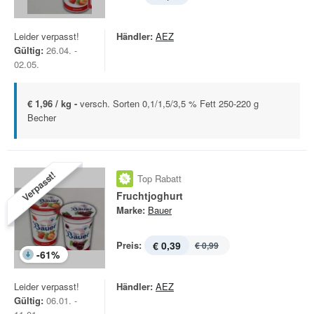
Leider verpasst!
Händler:
AEZ
Gültig:
26.04. -
02.05.
€ 1,96 / kg -
versch. Sorten 0,1/1,5/3,5 % Fett 250-220 g
Becher
Verpasst!
Top Rabatt
Fruchtjoghurt
Marke:
Bauer
Preis:
€ 0,39
€ 0,99
-
61
%
Leider verpasst!
Händler:
AEZ
Gültig:
06.01. -