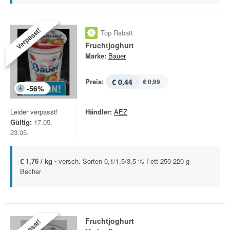
Verpasst!
Top Rabatt
Fruchtjoghurt
Marke:
Bauer
Preis:
€ 0,44
€ 0,99
-
56
%
Leider verpasst!
Händler:
AEZ
Gültig:
17.05. -
23.05.
€ 1,76 / kg -
versch. Sorten 0,1/1,5/3,5 % Fett 250-220 g
Becher
Fruchtjoghurt
Verpasst!