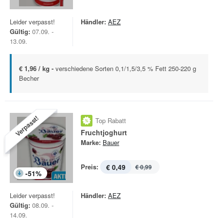
Leider verpasst!
Händler:
AEZ
Gültig:
07.09. -
13.09.
€ 1,96 / kg -
verschiedene Sorten 0,1/1,5/3,5 % Fett 250-220 g
Becher
Verpasst!
Top Rabatt
Fruchtjoghurt
Marke:
Bauer
Preis:
€ 0,49
€ 0,99
-
51
%
Leider verpasst!
Händler:
AEZ
Gültig:
08.09. -
14.09.