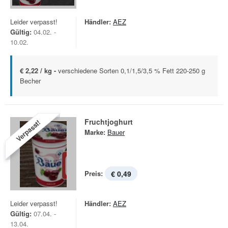
Leider verpasst!
Händler:
AEZ
Gültig:
04.02. -
10.02.
€ 2,22 / kg -
verschiedene Sorten 0,1/1,5/3,5 % Fett 220-250 g
Becher
Fruchtjoghurt
Verpasst!
Marke:
Bauer
Preis:
€ 0,49
Leider verpasst!
Händler:
AEZ
Gültig:
07.04. -
13.04.