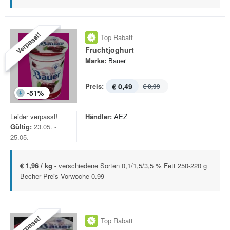
Verpasst!
Top Rabatt
Fruchtjoghurt
Marke:
Bauer
Preis:
€ 0,49
€ 0,99
-
51
%
Leider verpasst!
Händler:
AEZ
Gültig:
23.05. -
25.05.
€ 1,96 / kg -
verschiedene Sorten 0,1/1,5/3,5 % Fett 250-220 g
Becher Preis Vorwoche 0.99
Verpasst!
Top Rabatt