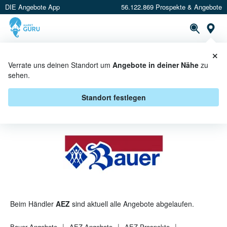
DIE Angebote App
56.122.869 Prospekte & Angebote
St
×
PROSPEKTE
ANGEBOTE
CASHBACK
Verrate uns deinen Standort um
Angebote in deiner Nähe
zu
sehen.
BAUER BEI AEZ - ANGEBOTE &
AKTIONEN
Standort festlegen
Beim Händler
AEZ
sind aktuell alle Angebote abgelaufen.
Bauer
Angebote
AEZ
Angebote
AEZ
Prospekte