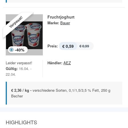
Fruchtjoghurt
Verpasst!
Marke:
Bauer
Preis:
€ 0,59
€ 0,99
-
40
%
Leider verpasst!
Händler:
AEZ
Gültig:
16.04. -
22.04.
€ 2,36 / kg -
verschiedene Sorten, 0,1/1,5/3,5 % Fett, 250 g
Becher
HIGHLIGHTS