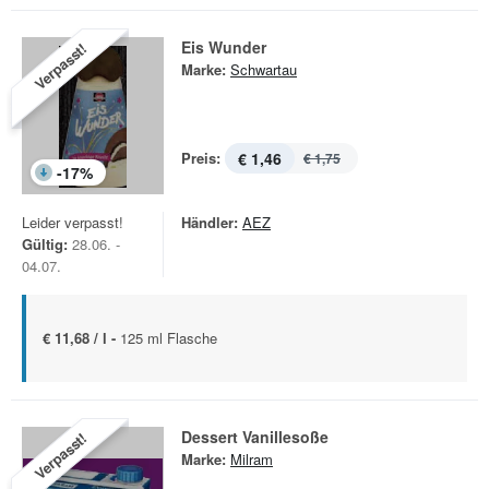
Eis Wunder
Verpasst!
Marke:
Schwartau
Preis:
€ 1,46
€ 1,75
-
17
%
Leider verpasst!
Händler:
AEZ
Gültig:
28.06. -
04.07.
€ 11,68 / l -
125 ml Flasche
Dessert Vanillesoße
Verpasst!
Marke:
Milram