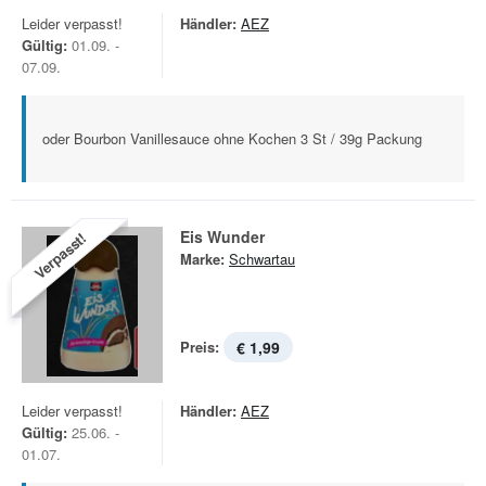
Leider verpasst!
Händler:
AEZ
Gültig:
01.09. -
07.09.
oder Bourbon Vanillesauce ohne Kochen 3 St / 39g Packung
Eis Wunder
Verpasst!
Marke:
Schwartau
Preis:
€ 1,99
Leider verpasst!
Händler:
AEZ
Gültig:
25.06. -
01.07.