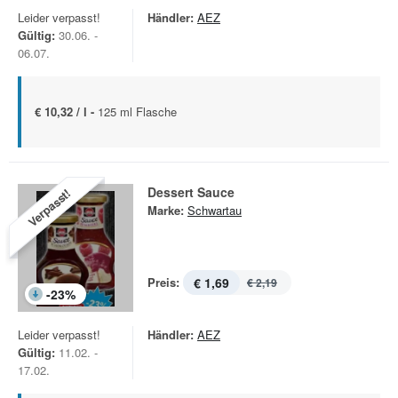
Leider verpasst!
Händler:
AEZ
Gültig:
30.06. -
06.07.
€ 10,32 / l -
125 ml Flasche
Dessert Sauce
Verpasst!
Marke:
Schwartau
Preis:
€ 1,69
€ 2,19
-
23
%
Leider verpasst!
Händler:
AEZ
Gültig:
11.02. -
17.02.