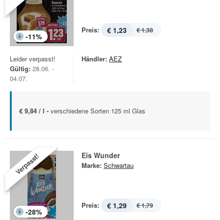
Preis:
€ 1,23
€ 1,38
-
11
%
Leider verpasst!
Händler:
AEZ
Gültig:
28.06. -
04.07.
€ 9,84 / l -
verschiedene Sorten 125 ml Glas
Eis Wunder
Verpasst!
Marke:
Schwartau
Preis:
€ 1,29
€ 1,79
-
28
%