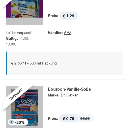
Preis:
€ 1,29
Leider verpasst!
Händler:
AEZ
Gültig:
11.09. -
13.09.
€ 2,58 / l -
500 ml Packung
Bourbon-Vanille-Soße
Verpasst!
Marke:
Dr. Oetker
Preis:
€ 0,79
€ 0,99
-
20
%