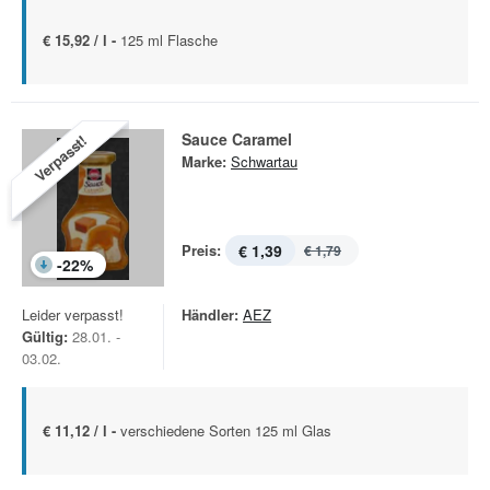
€ 15,92 / l -
125 ml Flasche
Sauce Caramel
Verpasst!
Marke:
Schwartau
Preis:
€ 1,39
€ 1,79
-
22
%
Leider verpasst!
Händler:
AEZ
Gültig:
28.01. -
03.02.
€ 11,12 / l -
verschiedene Sorten 125 ml Glas