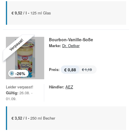
€ 9,52 / l -
125 ml Glas
Bourbon-Vanille-Soße
Verpasst!
Marke:
Dr. Oetker
Preis:
€ 0,88
€ 1,19
-
26
%
Leider verpasst!
Händler:
AEZ
Gültig:
26.08. -
01.09.
€ 3,52 / l -
250 ml Becher