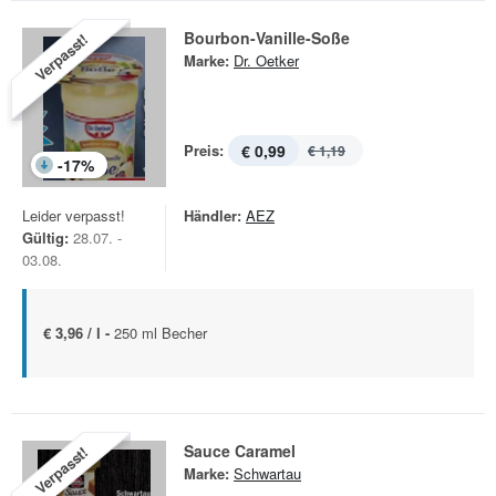
Bourbon-Vanille-Soße
Verpasst!
Marke:
Dr. Oetker
Preis:
€ 0,99
€ 1,19
-
17
%
Leider verpasst!
Händler:
AEZ
Gültig:
28.07. -
03.08.
€ 3,96 / l -
250 ml Becher
Sauce Caramel
Verpasst!
Marke:
Schwartau