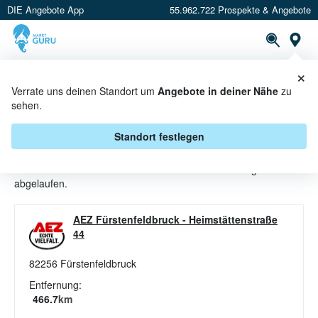
DIE Angebote App
55.962.722 Prospekte & Angebote
St
×
PROSPEKTE
ANGEBOTE
CASHBACK
Verrate uns deinen Standort um
Angebote in deiner Nähe
zu
sehen.
DESSERTSOSSEN ANGEBOTE & A
KTIONEN BEI AEZ
Standort festlegen
Beim Händler
AEZ
sind aktuell alle Dessertsoßen-Angebote
abgelaufen.
AEZ Fürstenfeldbruck
-
Heimstättenstraße
44
82256
Fürstenfeldbruck
Entfernung:
466.7
km