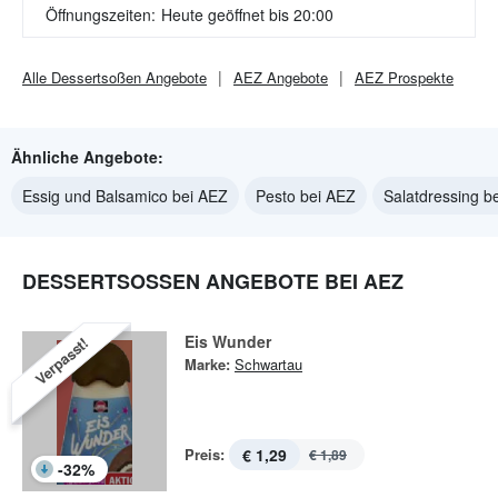
Öffnungszeiten:
Heute geöffnet bis 20:00
Alle
Dessertsoßen
Angebote
AEZ
Angebote
AEZ
Prospekte
Ähnliche Angebote:
Essig und Balsamico bei AEZ
Pesto bei AEZ
Salatdressing b
DESSERTSOSSEN ANGEBOTE BEI AEZ
Eis Wunder
Verpasst!
Marke:
Schwartau
Preis:
€ 1,29
€ 1,89
-
32
%