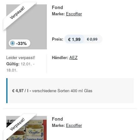
Fond
Verpasst!
Marke:
Escoffier
Preis:
€ 1,99
€ 2,99
-
33
%
Leider verpasst!
Händler:
AEZ
Gültig:
12.01. -
18.01.
€ 4,97 / l -
verschiedene Sorten 400 ml Glas
Fond
Verpasst!
Marke:
Escoffier