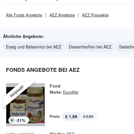
Alle
Fonds
Angebote
AEZ
Angebote
AEZ
Prospekte
Ähnliche Angebote:
Essig und Balsamico bei AEZ
Dessertsoßen bei AEZ
Salatdr
FONDS ANGEBOTE BEI AEZ
Fond
Verpasst!
Marke:
Escoffier
Preis:
€ 1,99
€ 2,89
-
31
%
Leider verpasst!
Händler:
AEZ