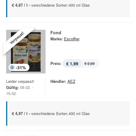
€ 4,87 / l -
verschiedene Sorten 400 ml Glas
Fond
Verpasst!
Marke:
Escoffier
Preis:
€ 1,99
€ 2,89
-
31
%
Leider verpasst!
Händler:
AEZ
Gültig:
09.02. -
15.02.
€ 4,97 / l -
verschiedene Sorten 400 ml Glas