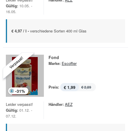
Gültig:
10.05. -
16.05.
€ 4,97 / l -
verschiedene Sorten 400 ml Glas
Fond
Verpasst!
Marke:
Escoffier
Preis:
€ 1,99
€ 2,89
-
31
%
Leider verpasst!
Händler:
AEZ
Gültig:
01.12. -
07.12.