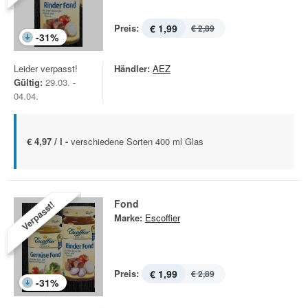
Preis:
€ 1,99
€ 2,89
-
31
%
Leider verpasst!
Händler:
AEZ
Gültig:
29.03. -
04.04.
€ 4,97 / l -
verschiedene Sorten 400 ml Glas
Fond
Verpasst!
Marke:
Escoffier
Preis:
€ 1,99
€ 2,89
-
31
%