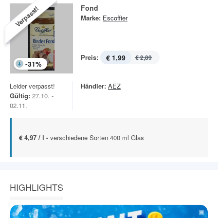
Fond
Verpasst!
Marke:
Escoffier
Preis:
€ 1,99
€ 2,89
-
31
%
Leider verpasst!
Händler:
AEZ
Gültig:
27.10. -
02.11.
€ 4,97 / l -
verschiedene Sorten 400 ml Glas
HIGHLIGHTS