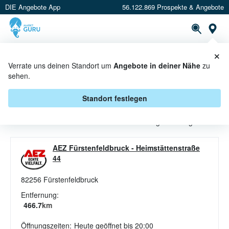
DIE Angebote App
56.122.869 Prospekte & Angebote
St
×
PROSPEKTE
ANGEBOTE
CASHBACK
Verrate uns deinen Standort um
Angebote in deiner Nähe
zu
sehen.
FONDS ANGEBOTE & AKTIONEN
BEI AEZ
Standort festlegen
Beim Händler
AEZ
sind aktuell alle Fonds-Angebote abgelaufen.
AEZ Fürstenfeldbruck
-
Heimstättenstraße
44
82256
Fürstenfeldbruck
Entfernung:
466.7
km
Öffnungszeiten:
Heute geöffnet bis 20:00