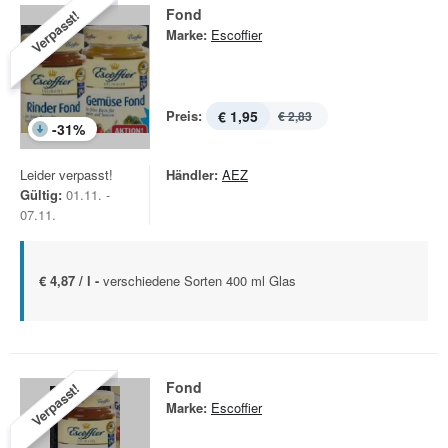
Fond
Verpasst!
Marke:
Escoffier
Preis:
€ 1,95
€ 2,83
-
31
%
Leider verpasst!
Händler:
AEZ
Gültig:
01.11. -
07.11.
€ 4,87 / l -
verschiedene Sorten 400 ml Glas
Fond
Verpasst!
Marke:
Escoffier