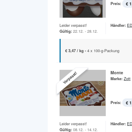
Preis:
€ 1
Leider verpasst!
Händler:
ED
Gültig:
22.12. - 28.12.
€ 3,47 / kg -
4 x 100-g-Packung
Monte
Verpasst!
Marke:
Zott
Preis:
€ 1
Leider verpasst!
Händler:
ED
Gültig:
08.12. - 14.12.