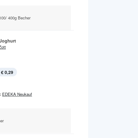
100/ 400g Becher
Joghurt
Zott
€ 0,29
:
EDEKA Neukauf
er