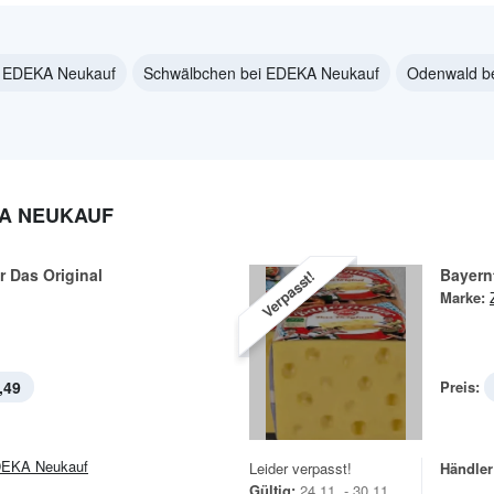
 EDEKA Neukauf
Schwälbchen bei EDEKA Neukauf
Odenwald b
KA NEUKAUF
r Das Original
Bayern
Verpasst!
Marke:
,49
Preis:
EKA Neukauf
Leider verpasst!
Händler
Gültig:
24.11. - 30.11.