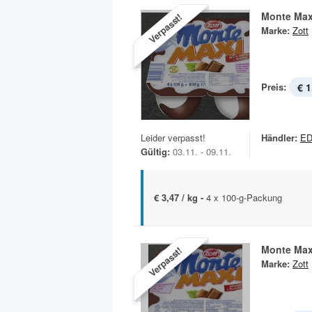
Monte Max
Verpasst!
Marke:
Zott
Preis:
€ 1
Leider verpasst!
Händler:
ED
Gültig:
03.11. - 09.11.
€ 3,47 / kg -
4 x 100-g-Packung
Monte Max
Verpasst!
Marke:
Zott