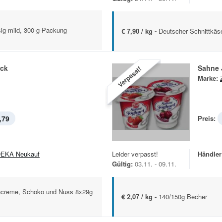
ssig-mild, 300-g-Packung
€ 7,90 / kg -
Deutscher Schnittkäse
ck
Sahne 
Verpasst!
Marke:
,79
Preis:
EKA Neukauf
Leider verpasst!
Händler
Gültig:
03.11. - 09.11.
chcreme, Schoko und Nuss 8x29g
€ 2,07 / kg -
140/150g Becher