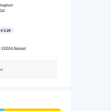
Joghurt
Zott
€ 0,29
:
EDEKA Neukauf
er