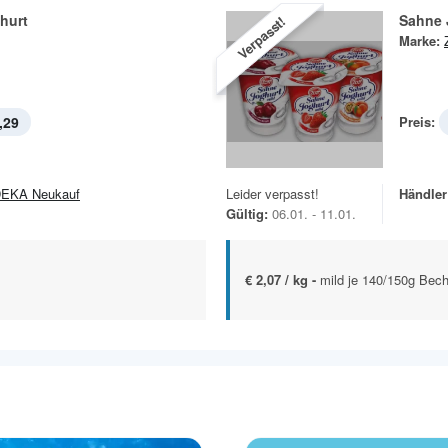
hurt
Sahne 
Verpasst!
Marke:
,29
Preis:
EKA Neukauf
Leider verpasst!
Händler
Gültig:
06.01. - 11.01.
€ 2,07 / kg -
mild je 140/150g Bech