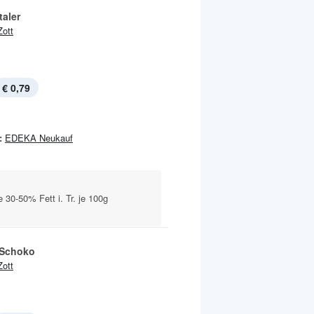
taler
Zott
€ 0,79
:
EDEKA Neukauf
 30-50% Fett i. Tr. je 100g
 Schoko
Zott