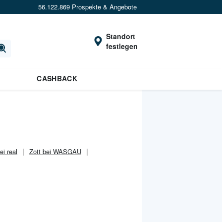
56.122.869 Prospekte & Angebote
Standort
festlegen
CASHBACK
ei real
Zott bei WASGAU