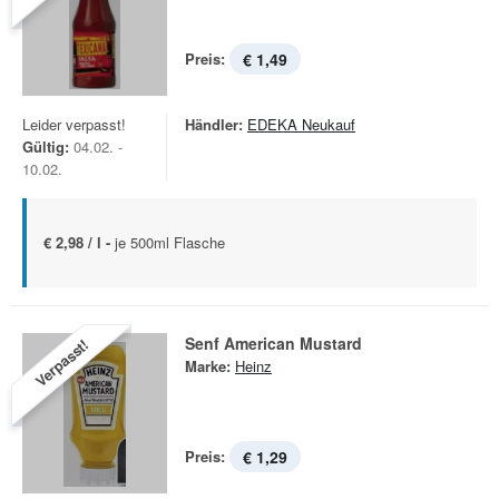
Preis:
€ 1,49
Leider verpasst!
Händler:
EDEKA Neukauf
Gültig:
04.02. -
10.02.
€ 2,98 / l -
je 500ml Flasche
Senf American Mustard
Verpasst!
Marke:
Heinz
Preis:
€ 1,29