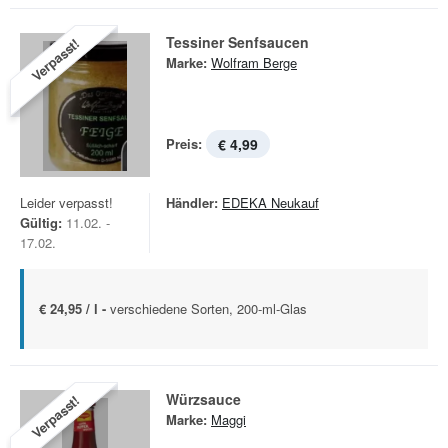
Tessiner Senfsaucen
Verpasst!
Marke:
Wolfram Berge
Preis:
€ 4,99
Leider verpasst!
Händler:
EDEKA Neukauf
Gültig:
11.02. -
17.02.
€ 24,95 / l -
verschiedene Sorten, 200-ml-Glas
Würzsauce
Verpasst!
Marke:
Maggi