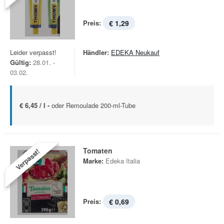
Preis:
€ 1,29
Leider verpasst!
Händler:
EDEKA Neukauf
Gültig:
28.01. -
03.02.
€ 6,45 / l -
oder Remoulade 200-ml-Tube
Tomaten
Verpasst!
Marke:
Edeka Italia
Preis:
€ 0,69