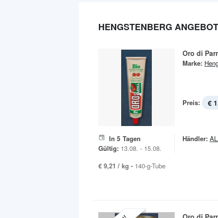
HENGSTENBERG ANGEBO
Oro di Pa
Marke:
Heng
Preis:
€ 1
In
5
Tagen
Händler:
AL
Gültig:
13.08. - 15.08.
€ 9,21 / kg -
140-g-Tube
Oro di Pa