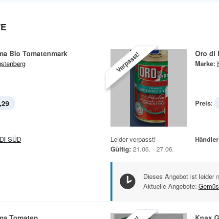
TE
rma Bio Tomatenmark
Oro di
Verpasst!
stenberg
Marke:
,29
Preis:
DI SÜD
Leider verpasst!
Händler
Gültig:
21.06. - 27.06.
Dieses Angebot ist leider 
Aktuelle Angebote:
Gemüs
rma Tomaten
Knax G