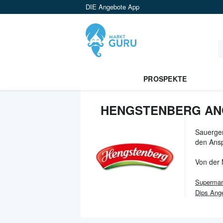
DIE Angebote App
PROSPEKTE
HENGSTENBERG AN
Sauergem
den Ansp
Von der
Supermar
Dips Ang