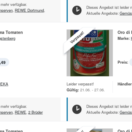
 mehr verfügbar.
Dieses Angebot ist leider 
serven
,
REWE Dortmund
,
Aktuelle Angebote:
Gemüs
rma Tomaten
Oro di
Verpasst!
stenberg
Marke:
,49
Preis:
DEKA
Leider verpasst!
Händler
Gültig:
21.06. - 27.06.
 mehr verfügbar.
Dieses Angebot ist leider 
serven
,
REWE
,
2 Brüder
Aktuelle Angebote:
Gemüs
rma Tomaten
Oro di