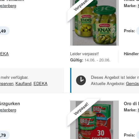
Verpasst!
stenberg
Marke:
,49
Preis:
DEKA
Leider verpasst!
Händler
Gültig:
14.06. - 20.06.
 mehr verfügbar.
Dieses Angebot ist leider 
serven
,
Kaufland
,
EDEKA
Aktuelle Angebote:
Gemüs
ürzgurken
Oro di
Verpasst!
stenberg
Marke:
,79
Preis: