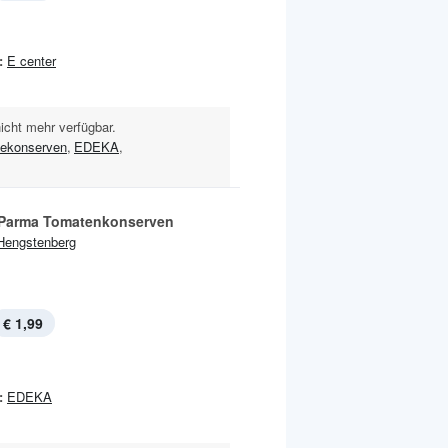
:
E center
nicht mehr verfügbar.
ekonserven
,
EDEKA
,
 Parma Tomatenkonserven
Hengstenberg
€ 1,99
:
EDEKA