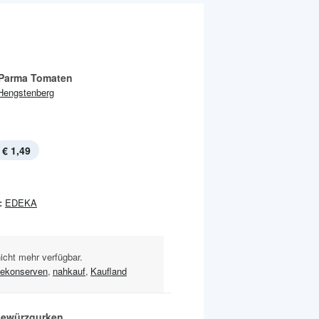
 Parma Tomaten
Hengstenberg
€ 1,49
:
EDEKA
nicht mehr verfügbar.
ekonserven
,
nahkauf
,
Kaufland
ewürzgurken