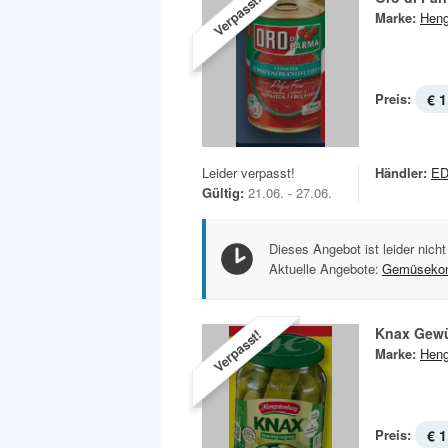
Verpasst!
Marke:
Heng
Preis:
€ 1
Leider verpasst!
Händler:
E
Gültig:
21.06. - 27.06.
Dieses Angebot ist leider nicht
Aktuelle Angebote:
Gemüsekon
Knax Gew
Verpasst!
Marke:
Heng
Preis:
€ 1