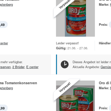
Verpasst!
stenberg
Marke:
,49
Preis:
center
Leider verpasst!
Händler
Gültig:
21.06. - 27.06.
 mehr verfügbar.
Dieses Angebot ist leider 
serven
,
2 Brüder
,
E center
Aktuelle Angebote:
Gemüs
rma Tomatenkonserven
Oro di
Verpasst!
stenberg
Marke:
,99
Preis: