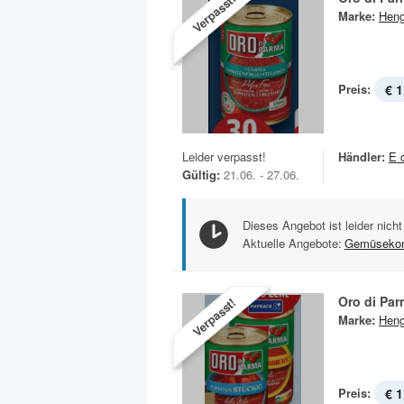
Verpasst!
Marke:
Heng
Preis:
€ 1
Leider verpasst!
Händler:
E 
Gültig:
21.06. - 27.06.
Dieses Angebot ist leider nicht
Aktuelle Angebote:
Gemüsekon
Oro di Pa
Verpasst!
Marke:
Heng
Preis:
€ 1