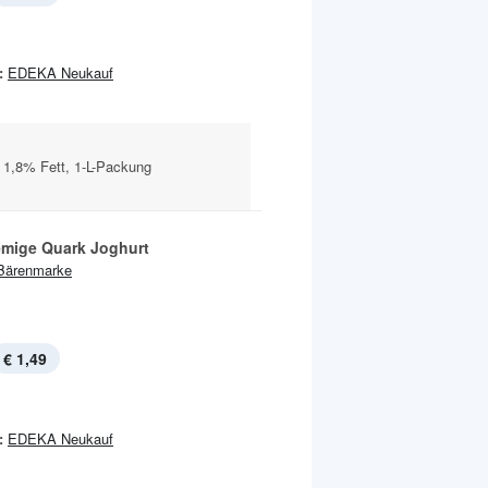
:
EDEKA Neukauf
 1,8% Fett, 1-L-Packung
emige Quark Joghurt
Bärenmarke
€ 1,49
:
EDEKA Neukauf