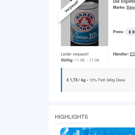
Die Ergieb
Verpasst!
Marke:
Bäre
Preis:
€ 0
Leider verpasst!
Händler:
ED
Gültig:
11.08. - 17.08.
€ 1,73 / kg -
10% Fett 340g Dose
HIGHLIGHTS