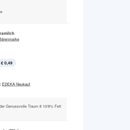
he
nsmilch
Bärenmarke
€ 0,49
:
EDEKA Neukauf
 der Genussvolle Traum 8 10/8% Fett