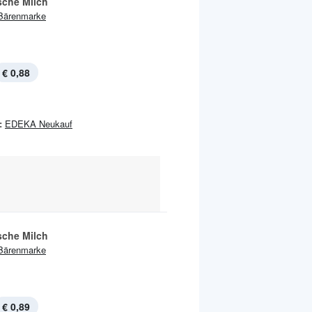
sche Milch
Bärenmarke
€ 0,88
:
EDEKA Neukauf
sche Milch
Bärenmarke
€ 0,89