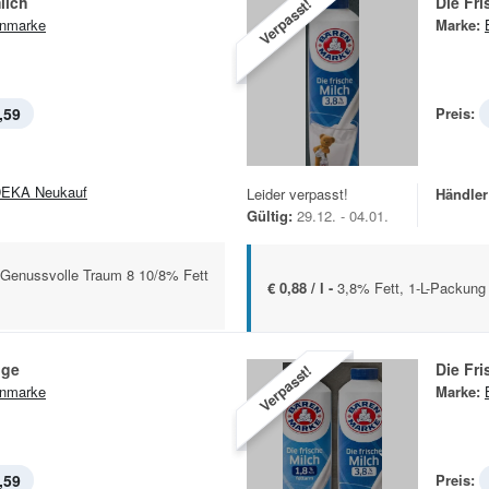
ilch
Die Fri
Verpasst!
nmarke
Marke:
,59
Preis:
EKA Neukauf
Leider verpasst!
Händler
Gültig:
29.12. - 04.01.
r Genussvolle Traum 8 10/8% Fett
€ 0,88 / l -
3,8% Fett, 1-L-Packung
ige
Die Fri
Verpasst!
nmarke
Marke:
,59
Preis: