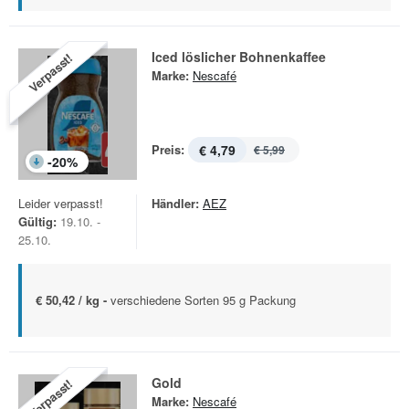
Iced löslicher Bohnenkaffee
Verpasst!
Marke:
Nescafé
Preis:
€ 4,79
€ 5,99
-
20
%
Leider verpasst!
Händler:
AEZ
Gültig:
19.10. -
25.10.
€ 50,42 / kg -
verschiedene Sorten 95 g Packung
Gold
Verpasst!
Marke:
Nescafé