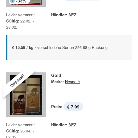
-
33
%
Leider verpasst!
Händler:
AEZ
Gültig:
22.02. -
28.02.
€ 15,59 / kg -
verschiedene Sorten 256-88 g Packung
Gold
Verpasst!
Marke:
Nescafé
Preis:
€ 7,99
Leider verpasst!
Händler:
AEZ
Gültig:
26.04. -
02.05.