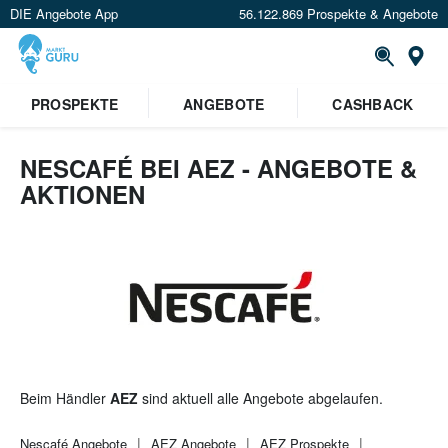
DIE Angebote App
56.122.869 Prospekte & Angebote
St
×
PROSPEKTE
ANGEBOTE
CASHBACK
Verrate uns deinen Standort um
Angebote in deiner Nähe
zu
sehen.
NESCAFÉ BEI AEZ - ANGEBOTE &
AKTIONEN
Standort festlegen
Beim Händler
AEZ
sind aktuell alle Angebote abgelaufen.
Nescafé
Angebote
AEZ
Angebote
AEZ
Prospekte