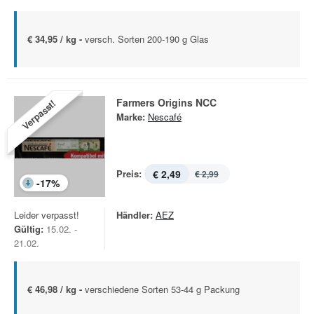
€ 34,95 / kg -
versch. Sorten 200-190 g Glas
Farmers Origins NCC
Verpasst!
Marke:
Nescafé
Preis:
€ 2,49
€ 2,99
-
17
%
Leider verpasst!
Händler:
AEZ
Gültig:
15.02. -
21.02.
€ 46,98 / kg -
verschiedene Sorten 53-44 g Packung