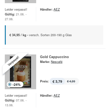
Leider verpasst!
Händler:
AEZ
Gültig:
21.06. -
27.06.
€ 34,95 / kg -
versch. Sorten 200-190 g Glas
Gold Cappuccino
Verpasst!
Marke:
Nescafé
Preis:
€ 3,79
€ 4,99
-
24
%
Leider verpasst!
Händler:
AEZ
Gültig:
07.06. -
13.06.