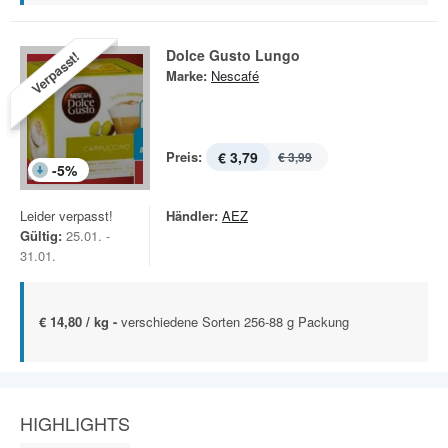
Dolce Gusto Lungo
Verpasst!
Marke:
Nescafé
Preis:
€ 3,79
€ 3,99
-
5
%
Leider verpasst!
Händler:
AEZ
Gültig:
25.01. -
31.01.
€ 14,80 / kg -
verschiedene Sorten 256-88 g Packung
HIGHLIGHTS