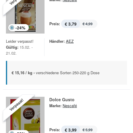
Preis:
€ 3,79
€ 4,99
-
24
%
Leider verpasst!
Händler:
AEZ
Gültig:
15.02. -
21.02.
€ 15,16 / kg -
verschiedene Sorten 250-220 g Dose
Dolce Gusto
Verpasst!
Marke:
Nescafé
Preis:
€ 3,99
€ 5,99