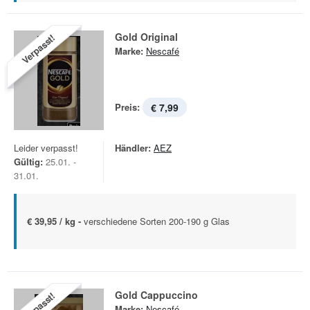
Gold Original
Verpasst!
Marke:
Nescafé
Preis:
€ 7,99
Leider verpasst!
Händler:
AEZ
Gültig:
25.01. -
31.01.
€ 39,95 / kg -
verschiedene Sorten 200-190 g Glas
Gold Cappuccino
Verpasst!
Marke:
Nescafé