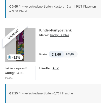
€ 0,66 / l -
verschiedene Sorten Kasten: 12 x 1 l PET Flaschen
+ 3.30 Pfand
Kinder-Partygetränk
Verpasst!
Marke:
Robby Bubble
Preis:
€ 1,69
€ 2,49
-
32
%
Leider verpasst!
Händler:
AEZ
Gültig:
04.02. -
10.02.
€ 2,25 / l -
verschiedene Sorten 0,75 l Flasche