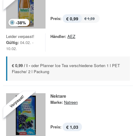
Preis:
€ 0,99
€ 1,59
-
38
%
Leider verpasst!
Händler:
AEZ
Gültig:
04.02. -
10.02.
€ 0,99 / l -
oder Pfanner Ice Tea verschiedene Sorten 1 l PET
Flasche/ 2 l Packung
Nektare
Verpasst!
Marke:
Natreen
Preis:
€ 1,03