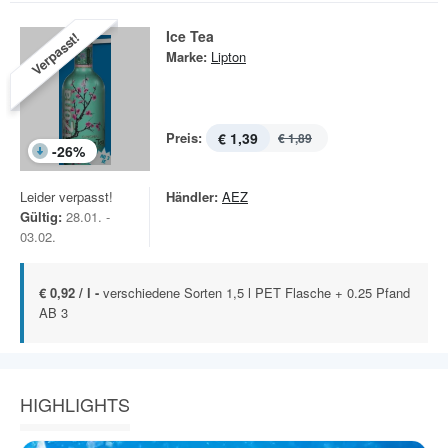
Ice Tea
Verpasst!
Marke:
Lipton
Preis:
€ 1,39
€ 1,89
-
26
%
Leider verpasst!
Händler:
AEZ
Gültig:
28.01. -
03.02.
€ 0,92 / l -
verschiedene Sorten 1,5 l PET Flasche + 0.25 Pfand
AB 3
HIGHLIGHTS