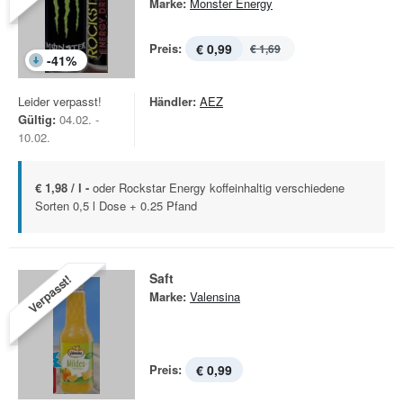
Marke:
Monster Energy
Preis:
€ 0,99
€ 1,69
-
41
%
Leider verpasst!
Händler:
AEZ
Gültig:
04.02. -
10.02.
€ 1,98 / l -
oder Rockstar Energy koffeinhaltig verschiedene
Sorten 0,5 l Dose + 0.25 Pfand
Saft
Verpasst!
Marke:
Valensina
Preis:
€ 0,99