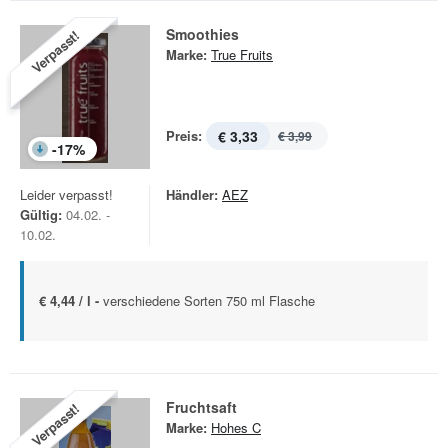
Smoothies
Verpasst!
Marke:
True Fruits
Preis:
€ 3,33
€ 3,99
-
17
%
Leider verpasst!
Händler:
AEZ
Gültig:
04.02. -
10.02.
€ 4,44 / l -
verschiedene Sorten 750 ml Flasche
Fruchtsaft
Verpasst!
Marke:
Hohes C