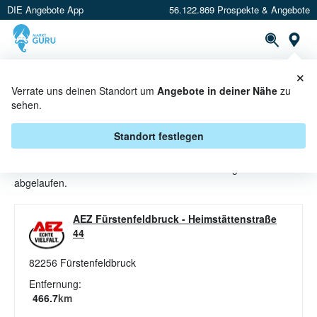
DIE Angebote App
56.122.869 Prospekte & Angebote
St
×
PROSPEKTE
ANGEBOTE
CASHBACK
Verrate uns deinen Standort um
Angebote in deiner Nähe
zu
sehen.
SOFTDRINKS ANGEBOTE &
AKTIONEN BEI AEZ
Standort festlegen
Beim Händler
AEZ
sind aktuell alle Softdrinks-Angebote
abgelaufen.
AEZ Fürstenfeldbruck
-
Heimstättenstraße
44
82256
Fürstenfeldbruck
Entfernung:
466.7
km