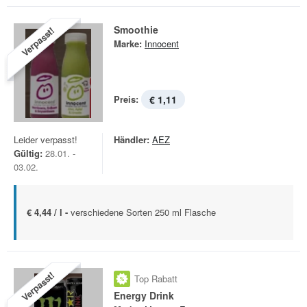
Smoothie
Verpasst!
Marke:
Innocent
Preis:
€ 1,11
Leider verpasst!
Händler:
AEZ
Gültig:
28.01. -
03.02.
€ 4,44 / l -
verschiedene Sorten 250 ml Flasche
Verpasst!
Top Rabatt
Energy Drink