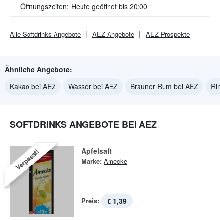
Öffnungszeiten:
Heute geöffnet bis 20:00
Alle
Softdrinks
Angebote
AEZ
Angebote
AEZ
Prospekte
Ähnliche Angebote:
Kakao bei AEZ
Wasser bei AEZ
Brauner Rum bei AEZ
Ri
SOFTDRINKS ANGEBOTE BEI AEZ
Apfelsaft
Verpasst!
Marke:
Amecke
Preis:
€ 1,39