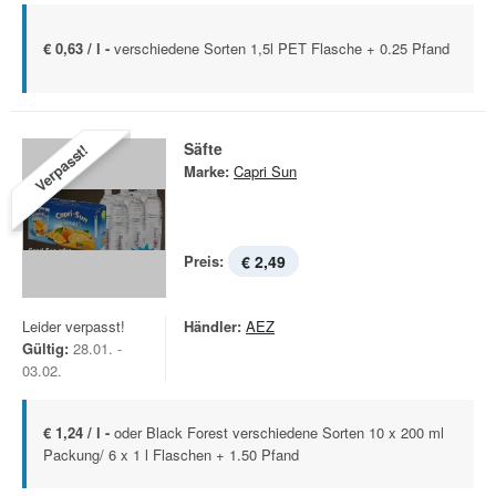
€ 0,63 / l -
verschiedene Sorten 1,5l PET Flasche + 0.25 Pfand
Säfte
Verpasst!
Marke:
Capri Sun
Preis:
€ 2,49
Leider verpasst!
Händler:
AEZ
Gültig:
28.01. -
03.02.
€ 1,24 / l -
oder Black Forest verschiedene Sorten 10 x 200 ml
Packung/ 6 x 1 l Flaschen + 1.50 Pfand