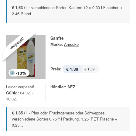
€ 1,63 / l -
verschiedene Sorten Kasten: 12 x 0,33 l Flaschen +
2.46 Pfand
Sanfte
Verpasst!
Marke:
Amecke
Preis:
€ 1,39
€ 1,59
-
13
%
Leider verpasst!
Händler:
AEZ
Gültig:
04.02. -
10.02.
€ 1,85 / l -
Plus oder Fruchtgemüse oder Schweppes
verschiedene Sorten 0,75l/1l Packung, 1,25l PET Flasche +
0.25...