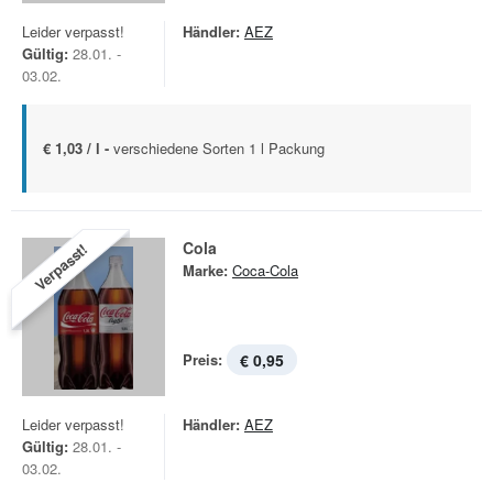
Leider verpasst!
Händler:
AEZ
Gültig:
28.01. -
03.02.
€ 1,03 / l -
verschiedene Sorten 1 l Packung
Cola
Verpasst!
Marke:
Coca-Cola
Preis:
€ 0,95
Leider verpasst!
Händler:
AEZ
Gültig:
28.01. -
03.02.