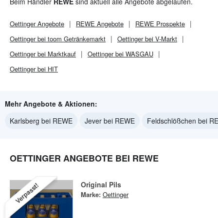
Beim Händler
REWE
sind aktuell alle Angebote abgelaufen.
Oettinger
Angebote
REWE
Angebote
REWE
Prospekte
Oettinger bei toom Getränkemarkt
Oettinger bei V-Markt
Oettinger bei Marktkauf
Oettinger bei WASGAU
Oettinger bei HIT
Mehr Angebote & Aktionen:
Karlsberg bei REWE
Jever bei REWE
Feldschlößchen bei 
OETTINGER ANGEBOTE BEI REWE
Original Pils
Verpasst!
Marke:
Oettinger