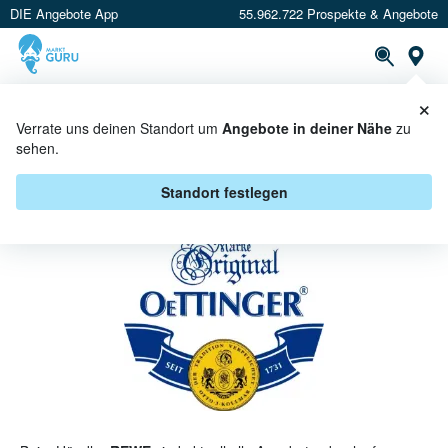
DIE Angebote App
55.962.722 Prospekte & Angebote
St
×
PROSPEKTE
ANGEBOTE
CASHBACK
Verrate uns deinen Standort um
Angebote in deiner Nähe
zu
sehen.
OETTINGER BEI REWE -
ANGEBOTE & AKTIONEN
Standort festlegen