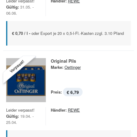
Leider verpasst!
Händler:
REWE
Gültig:
31.05. -
06.06.
€ 0,70 / l -
oder Export je 20 x 0,5-l-Fl.-Kasten zzgl. 3.10 Pfand
Original Pils
Verpasst!
Marke:
Oettinger
Preis:
€ 6,79
Leider verpasst!
Händler:
REWE
Gültig:
19.04. -
25.04.