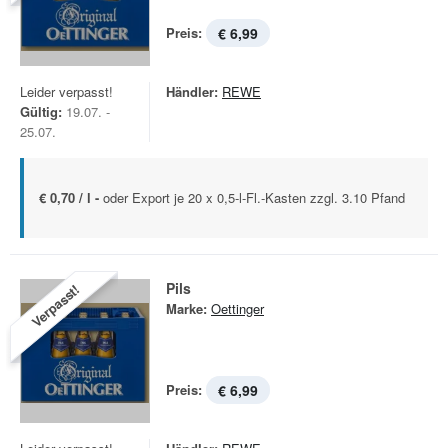
Preis:
€ 6,99
Leider verpasst!
Händler:
REWE
Gültig:
19.07. -
25.07.
€ 0,70 / l -
oder Export je 20 x 0,5-l-Fl.-Kasten zzgl. 3.10 Pfand
Pils
Verpasst!
Marke:
Oettinger
Preis:
€ 6,99