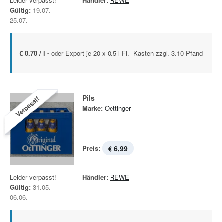
Leider verpasst!
Händler:
REWE
Gültig:
19.07. -
25.07.
€ 0,70 / l -
oder Export je 20 x 0,5-l-Fl.- Kasten zzgl. 3.10 Pfand
Pils
Verpasst!
Marke:
Oettinger
Preis:
€ 6,99
Leider verpasst!
Händler:
REWE
Gültig:
31.05. -
06.06.