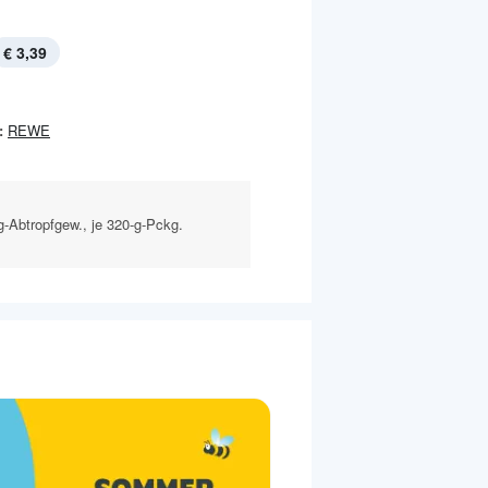
€ 3,39
:
REWE
g-Abtropfgew., je 320-g-Pckg.