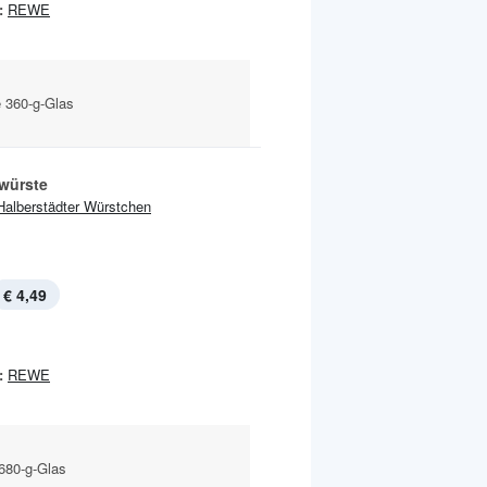
:
REWE
e 360-g-Glas
würste
Halberstädter Würstchen
€ 4,49
:
REWE
 680-g-Glas