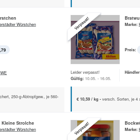
rstchen
Bratwu
Verpasst!
erstädter Würstchen
Marke:
,79
Preis:
Leider verpasst!
Händler
EWE
Gültig:
10.05. - 16.05.
hert, 250-g-Abtropfgew., je 560-
€ 10,59 / kg -
versch. Sorten, je 4
Kleine Strolche
Bockwü
Verpasst!
erstädter Würstchen
Marke: