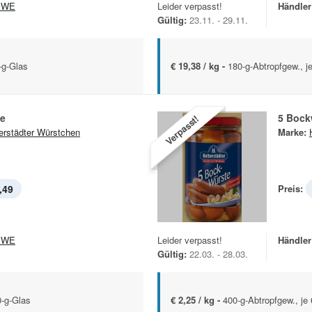
EWE
Leider verpasst!
Händler
Gültig:
23.11. - 29.11.
-g-Glas
€ 19,38 / kg -
180-g-Abtropfgew., j
e
5 Bock
Verpasst!
erstädter Würstchen
Marke:
,49
Preis:
EWE
Leider verpasst!
Händler
Gültig:
22.03. - 28.03.
0-g-Glas
€ 2,25 / kg -
400-g-Abtropfgew., je