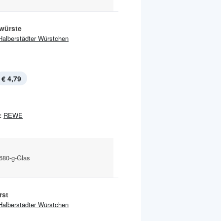
würste
Halberstädter Würstchen
€ 4,79
:
REWE
 680-g-Glas
rst
Halberstädter Würstchen