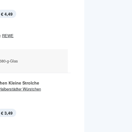
€ 4,49
:
REWE
 680-g-Glas
hen Kleine Strolche
Halberstädter Würstchen
€ 3,49