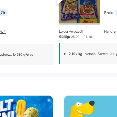
,79
Preis:
Leider verpasst!
Händler
EWE
Gültig:
28.09. - 04.10.
€ 12,10 / kg -
versch. Sorten, 280-
opfgew., je 680-g-Glas