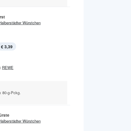
rst
Halberstädter Würstchen
€ 3,39
:
REWE
 x 80-g-Pckg.
rste
Halberstädter Würstchen