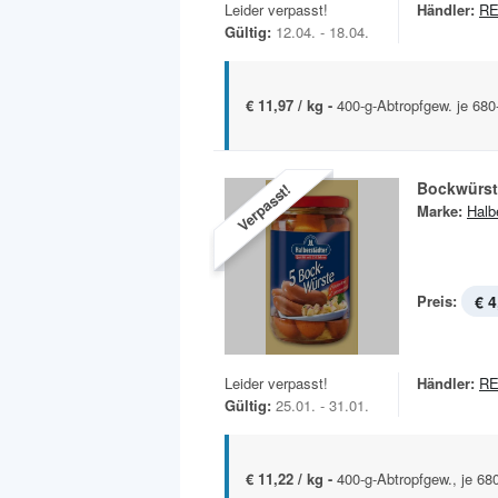
Leider verpasst!
Händler:
R
Gültig:
12.04. - 18.04.
€ 11,97 / kg -
400-g-Abtropfgew. je 680
Bockwürst
Verpasst!
Marke:
Halb
Preis:
€ 4
Leider verpasst!
Händler:
R
Gültig:
25.01. - 31.01.
€ 11,22 / kg -
400-g-Abtropfgew., je 68