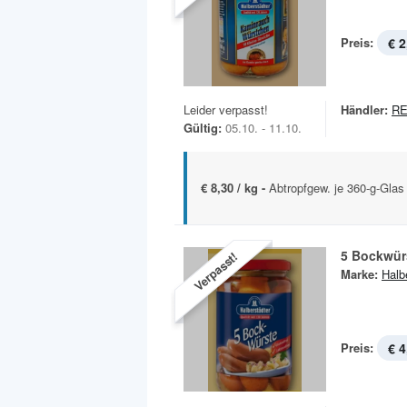
Preis:
€ 2
Leider verpasst!
Händler:
R
Gültig:
05.10. - 11.10.
€ 8,30 / kg -
Abtropfgew. je 360-g-Glas
5 Bockwür
Verpasst!
Marke:
Halb
Preis:
€ 4