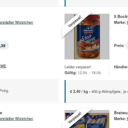
5 Bock
Verpasst!
erstädter Würstchen
Marke:
,39
Preis:
EWE
Leider verpasst!
Händler
Gültig:
12.04. - 18.04.
-Pckg.
€ 2,40 / kg -
400-g-Abtropfgew., je
e
Bratwu
Verpasst!
erstädter Würstchen
Marke: