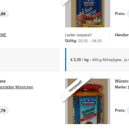
,99
Preis:
EWE
Leider verpasst!
Händler
Gültig:
22.03. - 28.03.
€ 2,25 / kg -
400-g-Abtropfgew., je
ste
Würstc
Verpasst!
erstädter Würstchen
Marke:
,79
Preis: