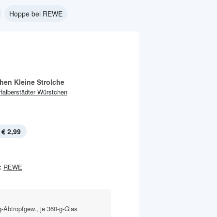
Hoppe bei REWE
hen Kleine Strolche
Halberstädter Würstchen
€ 2,99
:
REWE
g-Abtropfgew., je 360-g-Glas