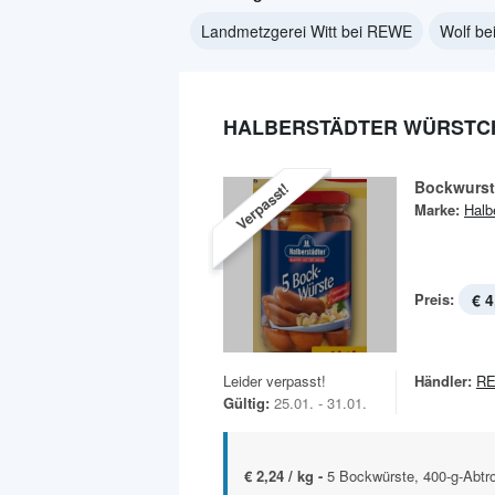
Landmetzgerei Witt bei REWE
Wolf b
HALBERSTÄDTER WÜRSTC
Bockwurst
Verpasst!
Marke:
Halb
Preis:
€ 4
Leider verpasst!
Händler:
R
Gültig:
25.01. - 31.01.
€ 2,24 / kg -
5 Bockwürste, 400-g-Abtro