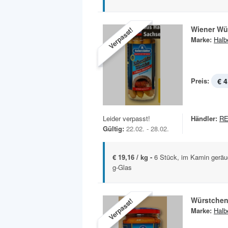
Wiener Wü
Verpasst!
Marke:
Halb
Preis:
€ 4
Leider verpasst!
Händler:
R
Gültig:
22.02. - 28.02.
€ 19,16 / kg -
6 Stück, im Kamin geräuc
g-Glas
Würstchen 
Verpasst!
Marke:
Halb