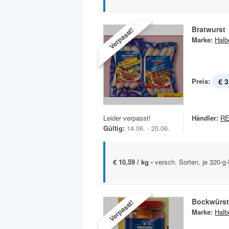
Bratwurst
Verpasst!
Marke:
Halb
Preis:
€ 3
Leider verpasst!
Händler:
R
Gültig:
14.06. - 20.06.
€ 10,59 / kg -
versch. Sorten, je 320-g
Bockwürst
Verpasst!
Marke:
Halb