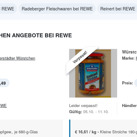
ei REWE
Radeberger Fleischwaren bei REWE
Reinert bei REWE
HEN ANGEBOTE BEI REWE
Würstc
Verpasst!
erstädter Würstchen
Marke:
,49
Preis:
EWE
Leider verpasst!
Händler
Gültig:
05.10. - 11.10.
pfgew., je 680-g-Glas
€ 16,61 / kg -
Kleine Strolche 180-