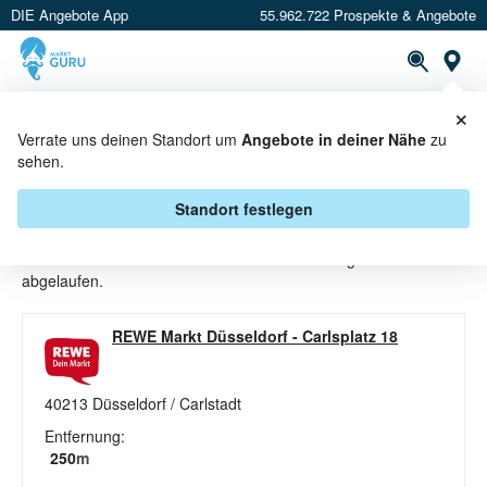
DIE Angebote App
55.962.722 Prospekte & Angebote
St
×
PROSPEKTE
ANGEBOTE
CASHBACK
Verrate uns deinen Standort um
Angebote in deiner Nähe
zu
sehen.
BIRNEN ANGEBOTE & AKTIONEN
BEI REWE
Standort festlegen
Beim Händler
REWE
sind aktuell alle Birnen-Angebote
abgelaufen.
REWE Markt Düsseldorf
-
Carlsplatz 18
40213
Düsseldorf / Carlstadt
Entfernung:
250
m