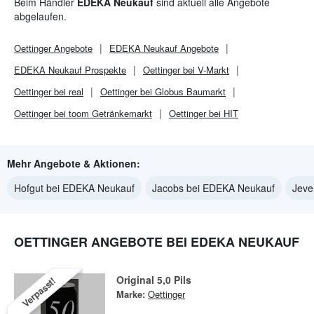
Beim Händler
EDEKA Neukauf
sind aktuell alle Angebote
abgelaufen.
Oettinger
Angebote
EDEKA Neukauf
Angebote
EDEKA Neukauf
Prospekte
Oettinger bei V-Markt
Oettinger bei real
Oettinger bei Globus Baumarkt
Oettinger bei toom Getränkemarkt
Oettinger bei HIT
Mehr Angebote & Aktionen:
Hofgut bei EDEKA Neukauf
Jacobs bei EDEKA Neukauf
Jeve
OETTINGER ANGEBOTE BEI EDEKA NEUKAUF
Original 5,0 Pils
Verpasst!
Marke:
Oettinger