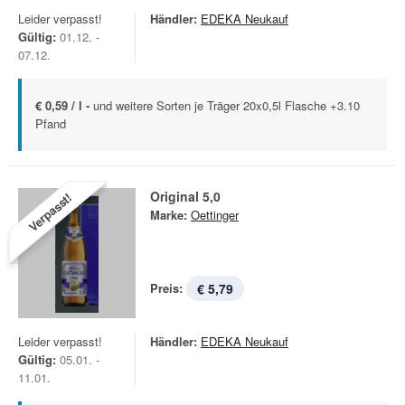
Leider verpasst!
Händler:
EDEKA Neukauf
Gültig:
01.12. -
07.12.
€ 0,59 / l -
und weitere Sorten je Träger 20x0,5l Flasche +3.10
Pfand
Original 5,0
Verpasst!
Marke:
Oettinger
Preis:
€ 5,79
Leider verpasst!
Händler:
EDEKA Neukauf
Gültig:
05.01. -
11.01.