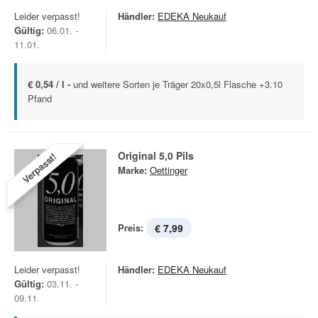
Leider verpasst!
Händler:
EDEKA Neukauf
Gültig:
06.01. -
11.01.
€ 0,54 / l -
und weitere Sorten je Träger 20x0,5l Flasche +3.10
Pfand
Original 5,0 Pils
Verpasst!
Marke:
Oettinger
Preis:
€ 7,99
Leider verpasst!
Händler:
EDEKA Neukauf
Gültig:
03.11. -
09.11.