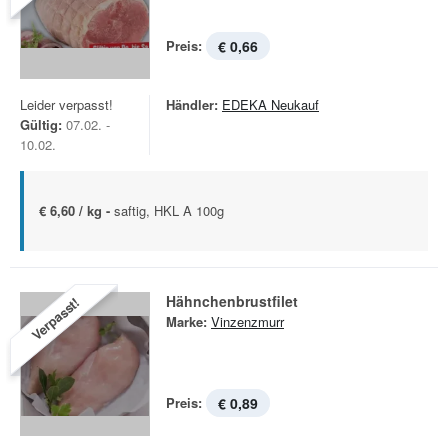
Preis:
€ 0,66
Leider verpasst!
Händler:
EDEKA Neukauf
Gültig:
07.02. -
10.02.
€ 6,60 / kg -
saftig, HKL A 100g
Hähnchenbrustfilet
Verpasst!
Marke:
Vinzenzmurr
Preis:
€ 0,89