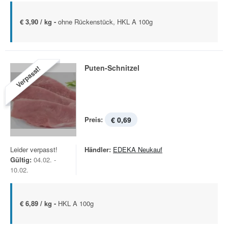
€ 3,90 / kg -
ohne Rückenstück, HKL A 100g
Puten-Schnitzel
Verpasst!
Preis:
€ 0,69
Leider verpasst!
Händler:
EDEKA Neukauf
Gültig:
04.02. -
10.02.
€ 6,89 / kg -
HKL A 100g