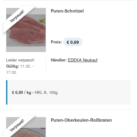
Puten-Schnitzel
Verpasst!
Preis:
€ 0,69
Leider verpasst!
Händler:
EDEKA Neukauf
Gültig:
11.02. -
17.02.
€ 6,89 / kg -
HKL A, 100g
Puten-Oberkeulen-Rollbraten
Verpasst!