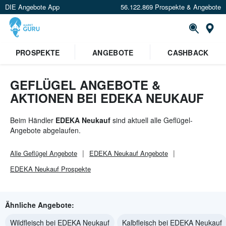
DIE Angebote App
56.122.869 Prospekte & Angebote
St
×
PROSPEKTE
ANGEBOTE
CASHBACK
Verrate uns deinen Standort um
Angebote in deiner Nähe
zu
sehen.
GEFLÜGEL ANGEBOTE &
AKTIONEN BEI EDEKA NEUKAUF
Standort festlegen
Beim Händler
EDEKA Neukauf
sind aktuell alle Geflügel-
Angebote abgelaufen.
Alle
Geflügel
Angebote
EDEKA Neukauf
Angebote
EDEKA Neukauf
Prospekte
Ähnliche Angebote:
Wildfleisch bei EDEKA Neukauf
Kalbfleisch bei EDEKA Neukauf