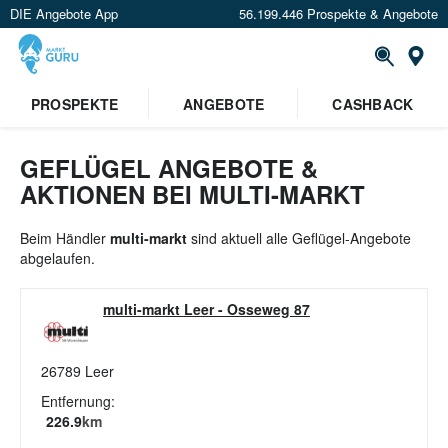
DIE Angebote App
56.199.446 Prospekte & Angebote
St
×
PROSPEKTE
ANGEBOTE
CASHBACK
Verrate uns deinen Standort um
Angebote in deiner Nähe
zu
sehen.
GEFLÜGEL ANGEBOTE &
AKTIONEN BEI MULTI-MARKT
Standort festlegen
Beim Händler
multi-markt
sind aktuell alle Geflügel-Angebote
abgelaufen.
multi-markt Leer
-
Osseweg 87
26789
Leer
Entfernung:
226.9
km