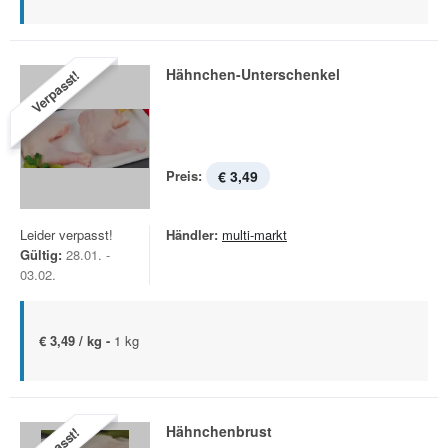
Hähnchen-Unterschenkel
Verpasst!
Preis:
€ 3,49
Leider verpasst!
Händler:
multi-markt
Gültig:
28.01. -
03.02.
€ 3,49 / kg -
1 kg
Hähnchenbrust