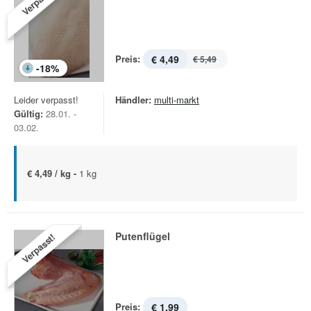
Verpasst!
Preis:
€ 4,49
€ 5,49
-
18
%
Leider verpasst!
Händler:
multi-markt
Gültig:
28.01. -
03.02.
€ 4,49 / kg -
1 kg
Putenflügel
Verpasst!
Preis:
€ 1,99