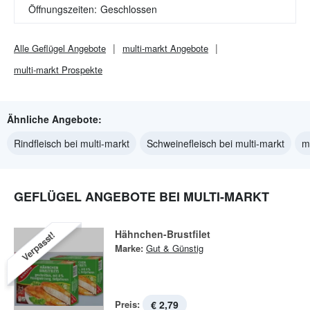
Öffnungszeiten:
Geschlossen
Alle
Geflügel
Angebote
multi-markt
Angebote
multi-markt
Prospekte
Ähnliche Angebote:
Rindfleisch bei multi-markt
Schweinefleisch bei multi-markt
m
GEFLÜGEL ANGEBOTE BEI MULTI-MARKT
Hähnchen-Brustfilet
Verpasst!
Marke:
Gut & Günstig
Preis:
€ 2,79