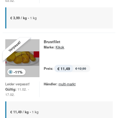
03.02.
€ 3,99 / kg -
1 kg
Brustfilet
Verpasst!
Marke:
Kikok
Preis:
€ 11,49
€ 12,90
-
11
%
Leider verpasst!
Händler:
multi-markt
Gültig:
11.02. -
17.02.
€ 11,49 / kg -
1 kg