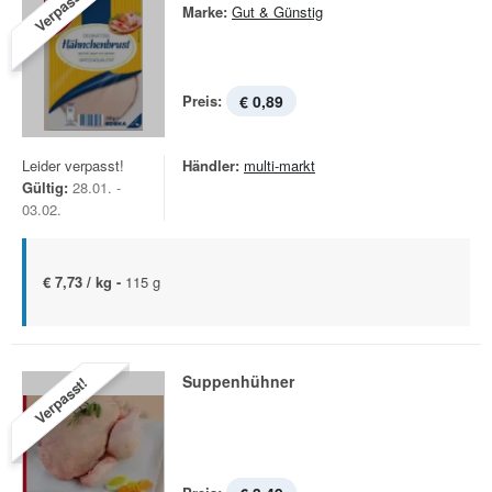
Verpasst!
Marke:
Gut & Günstig
Preis:
€ 0,89
Leider verpasst!
Händler:
multi-markt
Gültig:
28.01. -
03.02.
€ 7,73 / kg -
115 g
Suppenhühner
Verpasst!