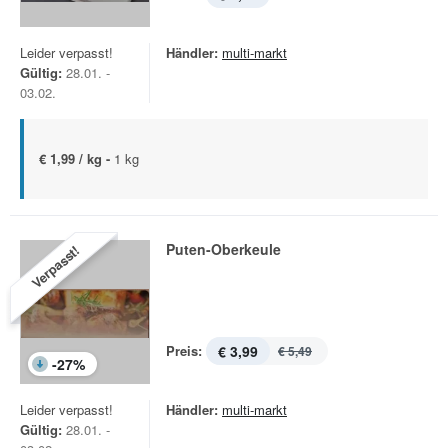
Leider verpasst!
Händler:
multi-markt
Gültig:
28.01. -
03.02.
€ 1,99 / kg -
1 kg
Puten-Oberkeule
Verpasst!
Preis:
€ 3,99
€ 5,49
-
27
%
Leider verpasst!
Händler:
multi-markt
Gültig:
28.01. -