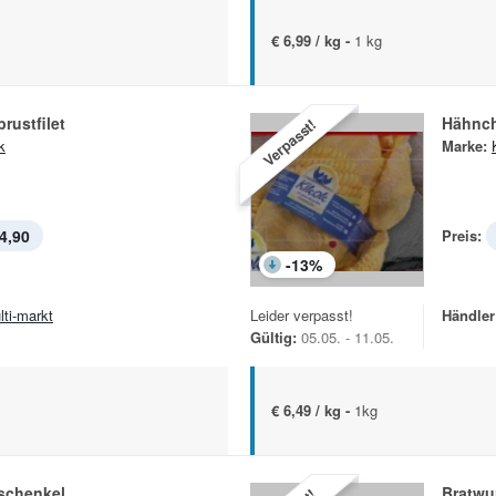
€ 6,99 / kg -
1 kg
rustfilet
Hähnc
Verpasst!
k
Marke:
4,90
Preis:
-
13
%
lti-markt
Leider verpasst!
Händler
Gültig:
05.05. - 11.05.
€ 6,49 / kg -
1kg
schenkel
Bratwu