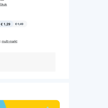
Kikok
€ 1,29
€ 1,49
:
multi-markt