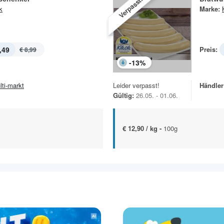
Verpasst!
k
Marke:
,49
Preis:
€ 8,99
-
13
%
lti-markt
Leider verpasst!
Händler
Gültig:
26.05. - 01.06.
€ 12,90 / kg -
100g