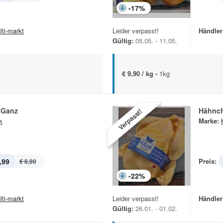
-
17
%
lti-markt
Leider verpasst!
Händler
Gültig:
05.05. - 11.05.
€ 9,90 / kg -
1kg
 Ganz
Hähnc
Verpasst!
k
Marke:
,99
Preis:
€ 8,90
-
22
%
lti-markt
Leider verpasst!
Händler
Gültig:
26.01. - 01.02.