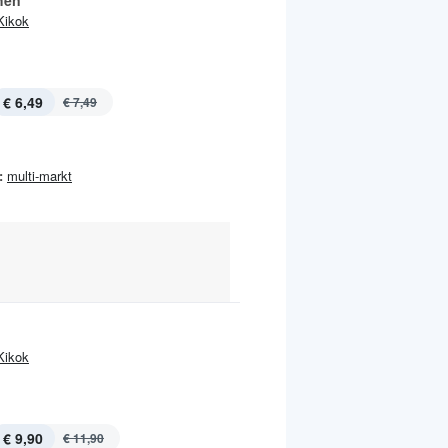
hen
Kikok
€ 6,49
€ 7,49
:
multi-markt
Kikok
€ 9,90
€ 11,90