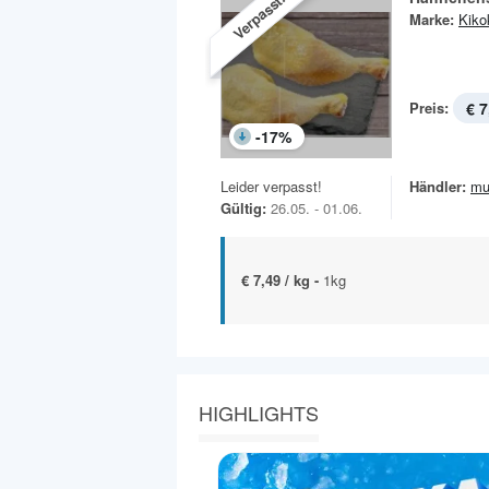
Verpasst!
Marke:
Kiko
Preis:
€ 7
-
17
%
Leider verpasst!
Händler:
mu
Gültig:
26.05. - 01.06.
€ 7,49 / kg -
1kg
HIGHLIGHTS