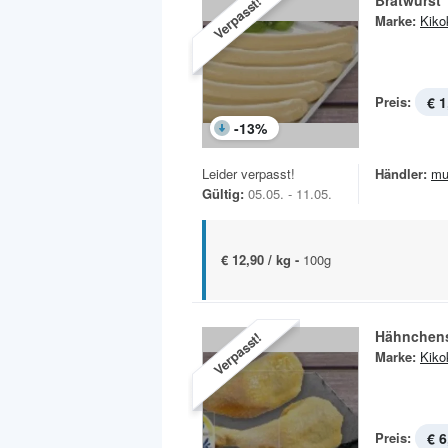
Bratwurst
Verpasst!
Marke:
Kiko
Preis:
€ 1
-
13
%
Leider verpasst!
Händler:
mu
Gültig:
05.05. - 11.05.
€ 12,90 / kg -
100g
Hähnchen
Verpasst!
Marke:
Kiko
Preis:
€ 6