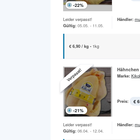
-
22
%
Leider verpasst!
Händler:
mu
Gültig:
05.05. - 11.05.
€ 6,90 / kg -
1kg
Hähnchen
Verpasst!
Marke:
Kiko
Preis:
€ 6
-
21
%
Leider verpasst!
Händler:
mu
Gültig:
06.04. - 12.04.