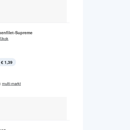
enfilet-Supreme
Kikok
€ 1,39
:
multi-markt