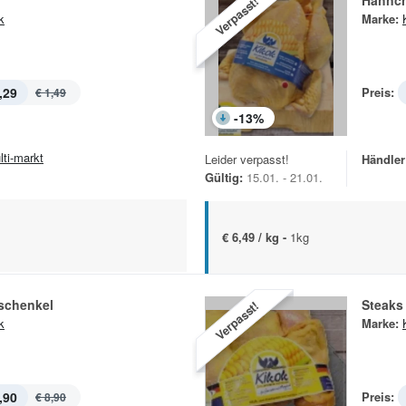
Hähnc
Verpasst!
k
Marke:
,29
Preis:
€ 1,49
-
13
%
lti-markt
Leider verpasst!
Händler
Gültig:
15.01. - 21.01.
€ 6,49 / kg -
1kg
schenkel
Steaks
Verpasst!
k
Marke:
,90
Preis:
€ 8,90