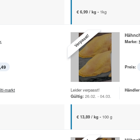
€ 6,99 / kg -
1kg
Hähnch
Verpasst!
k
Marke:
,49
Preis:
lti-markt
Leider verpasst!
Händler
Gültig:
26.02. - 04.03.
€ 13,89 / kg -
100 g