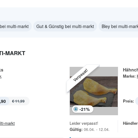
bei multi-markt
Gut & Günstig bei multi-markt
Bley bei multi-mar
TI-MARKT
ks
Hähnc
Verpasst!
k
Marke:
,90
Preis:
€ 11,99
-
21
%
lti-markt
Leider verpasst!
Händler
Gültig:
06.04. - 12.04.