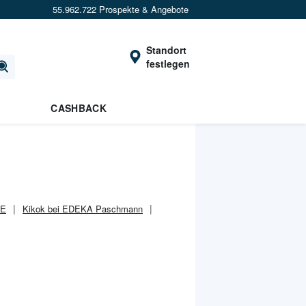
55.962.722 Prospekte & Angebote
Standort
festlegen
CASHBACK
WE
Kikok bei EDEKA Paschmann