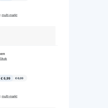
:
multi-markt
hen
Kikok
€ 6,99
€ 8,99
:
multi-markt