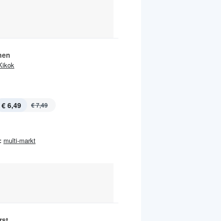
hen
Kikok
€ 6,49
€ 7,49
:
multi-markt
rst