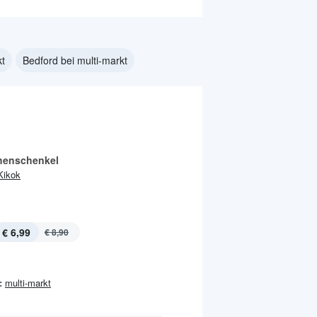
kt
Bedford bei multi-markt
henschenkel
Kikok
€ 6,99
€ 8,90
:
multi-markt