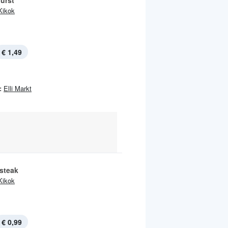
urst
Kikok
€ 1,49
:
Elli Markt
steak
Kikok
€ 0,99