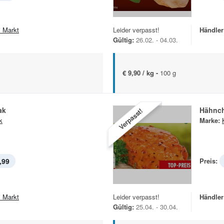
i Markt
Leider verpasst!
Händler
Gültig:
26.02. - 04.03.
€ 9,90 / kg -
100 g
ak
Hähnch
Verpasst!
k
Marke:
,99
Preis:
i Markt
Leider verpasst!
Händler
Gültig:
25.04. - 30.04.