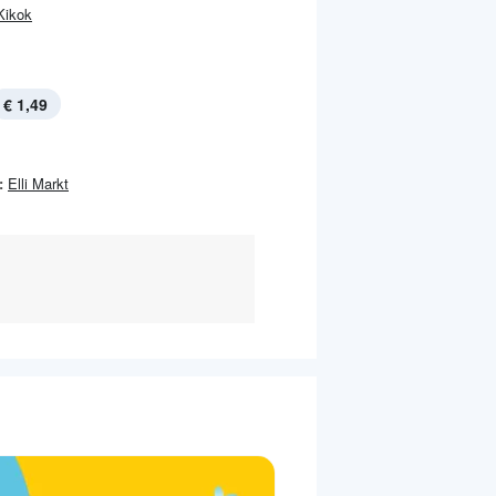
Kikok
€ 1,49
:
Elli Markt