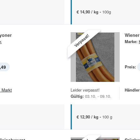
€ 14,90 / kg -
100g
Lyoner
Wiener
Verpasst!
k
Marke:
,49
Preis:
i Markt
Leider verpasst!
Händler
Gültig:
03.10. - 09.10.
€ 12,90 / kg -
100 g