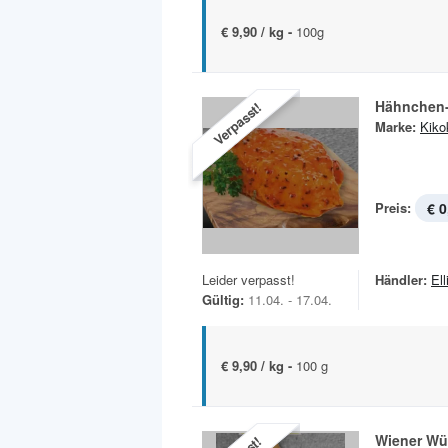
€ 9,90 / kg -
100g
Hähnchen-
Verpasst!
Marke:
Kiko
Preis:
€ 0
Leider verpasst!
Händler:
Ell
Gültig:
11.04. - 17.04.
€ 9,90 / kg -
100 g
Wiener Wü