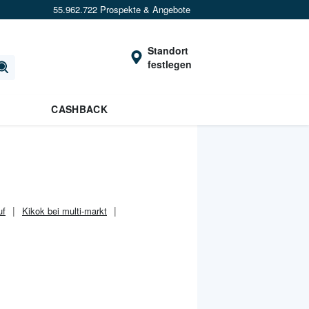
55.962.722 Prospekte & Angebote
Standort
festlegen
CASHBACK
uf
Kikok bei multi-markt