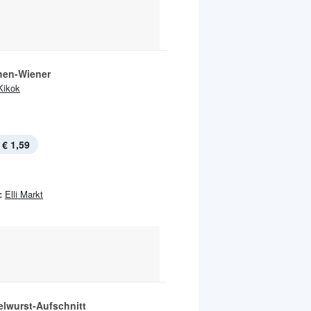
en-Wiener
Kikok
€ 1,59
:
Elli Markt
elwurst-Aufschnitt