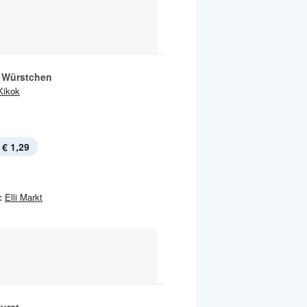
 Würstchen
Kikok
€ 1,29
:
Elli Markt