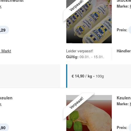
leischwurst
Stückw
Verpasst!
k
Marke:
,29
Preis:
i Markt
Leider verpasst!
Händler
Gültig:
09.01. - 15.01.
€ 14,90 / kg -
100g
keulen
Keulen
Verpasst!
k
Marke:
,90
Preis: