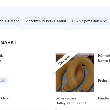
ei Elli Markt
Vinzenzmurr bei Elli Markt
R & S Spezialitäten bei E
I MARKT
ak
Hähnch
Verpasst!
k
Marke:
,99
Preis:
i Markt
Leider verpasst!
Händler
Gültig:
21.11. - 27.11.