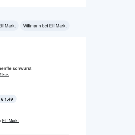
lli Markt
Wiltmann bei Elli Markt
enfleischwurst
Kikok
€ 1,49
:
Elli Markt