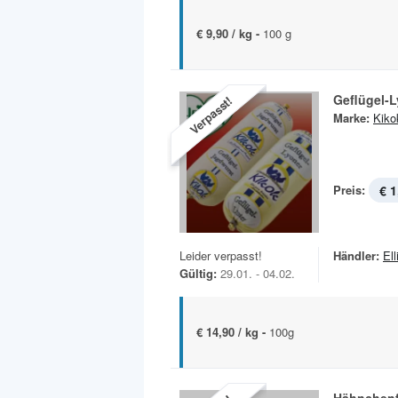
€ 9,90 / kg -
100 g
Geflügel-
Verpasst!
Marke:
Kiko
Preis:
€ 1
Leider verpasst!
Händler:
Ell
Gültig:
29.01. - 04.02.
€ 14,90 / kg -
100g