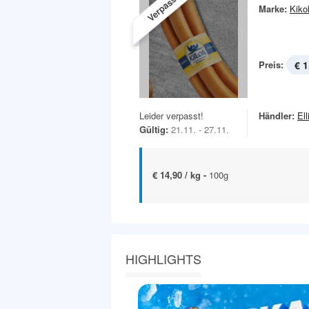
Verpasst!
Marke:
Kiko
Preis:
€ 1
Leider verpasst!
Händler:
Ell
Gültig:
21.11. - 27.11.
€ 14,90 / kg -
100g
HIGHLIGHTS