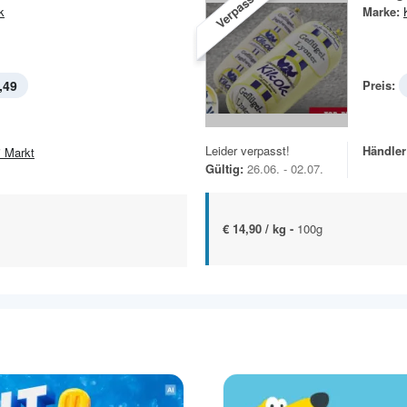
Verpasst!
k
Marke:
,49
Preis:
Leider verpasst!
Händler
i Markt
Gültig:
26.06. - 02.07.
€ 14,90 / kg -
100g