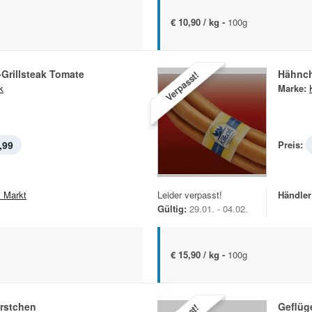
€ 10,90 / kg -
100g
Grillsteak Tomate
Hähnch
Verpasst!
k
Marke:
,99
Preis:
i Markt
Leider verpasst!
Händler
Gültig:
29.01. - 04.02.
€ 15,90 / kg -
100g
rstchen
Geflüg