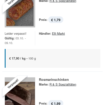
Marke:
R & S Spezialitäten
Preis:
€ 1,79
Leider verpasst!
Händler:
Elli Markt
Gültig:
03.10. -
09.10.
€ 17,90 / kg -
100 g
Rosmarinschinken
Verpasst!
Marke:
R & S Spezialitäten
Preis:
€ 1,99