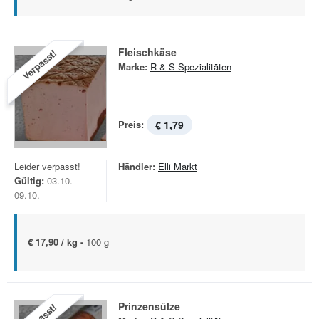
Fleischkäse
Verpasst!
Marke:
R & S Spezialitäten
Preis:
€ 1,79
Leider verpasst!
Händler:
Elli Markt
Gültig:
03.10. -
09.10.
€ 17,90 / kg -
100 g
Prinzensülze
Verpasst!