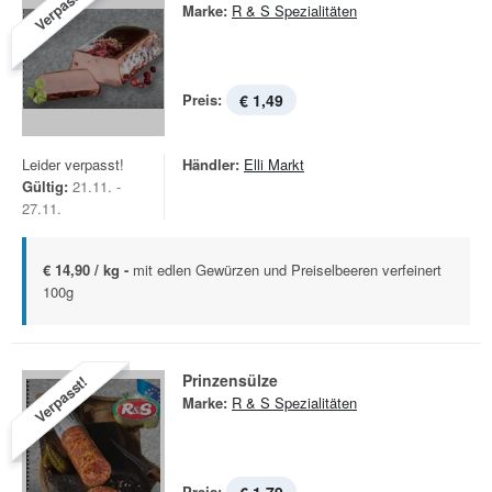
Verpasst!
Marke:
R & S Spezialitäten
Preis:
€ 1,49
Leider verpasst!
Händler:
Elli Markt
Gültig:
21.11. -
27.11.
€ 14,90 / kg -
mit edlen Gewürzen und Preiselbeeren verfeinert
100g
Prinzensülze
Verpasst!
Marke:
R & S Spezialitäten
Preis: