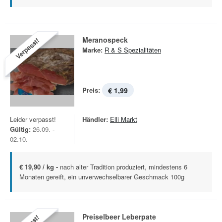
Meranospeck
Verpasst!
Marke:
R & S Spezialitäten
Preis:
€ 1,99
Leider verpasst!
Händler:
Elli Markt
Gültig:
26.09. -
02.10.
€ 19,90 / kg -
nach alter Tradition produziert, mindestens 6
Monaten gereift, ein unverwechselbarer Geschmack 100g
Preiselbeer Leberpate