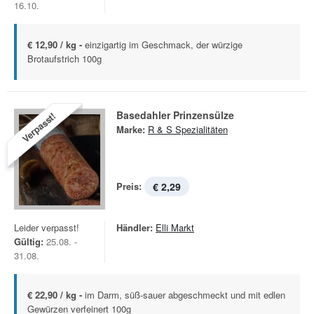
16.10.
€ 12,90 / kg -
einzigartig im Geschmack, der würzige
Brotaufstrich 100g
Basedahler Prinzensülze
Verpasst!
Marke:
R & S Spezialitäten
Preis:
€ 2,29
Leider verpasst!
Händler:
Elli Markt
Gültig:
25.08. -
31.08.
€ 22,90 / kg -
im Darm, süß-sauer abgeschmeckt und mit edlen
Gewürzen verfeinert 100g