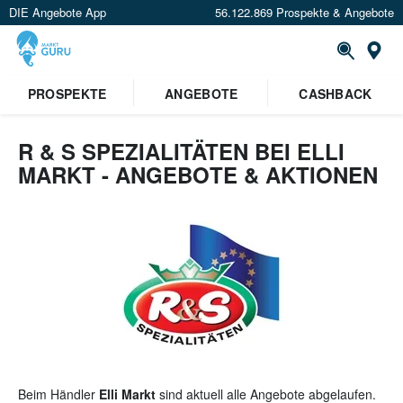
DIE Angebote App
56.122.869 Prospekte & Angebote
St
×
PROSPEKTE
ANGEBOTE
CASHBACK
Verrate uns deinen Standort um
Angebote in deiner Nähe
zu
sehen.
R & S SPEZIALITÄTEN BEI ELLI
MARKT - ANGEBOTE & AKTIONEN
Standort festlegen
Beim Händler
Elli Markt
sind aktuell alle Angebote abgelaufen.