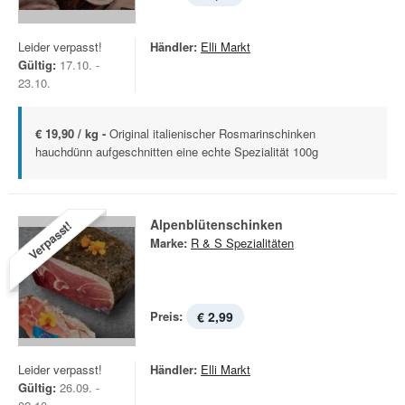
Leider verpasst!
Händler:
Elli Markt
Gültig:
17.10. -
23.10.
€ 19,90 / kg -
Original italienischer Rosmarinschinken
hauchdünn aufgeschnitten eine echte Spezialität 100g
Alpenblütenschinken
Verpasst!
Marke:
R & S Spezialitäten
Preis:
€ 2,99
Leider verpasst!
Händler:
Elli Markt
Gültig:
26.09. -