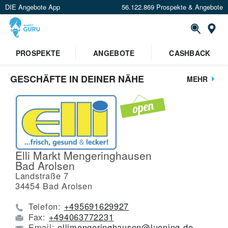
DIE Angebote App
56.122.869 Prospekte & Angebote
St
PROSPEKTE
ANGEBOTE
CASHBACK
GESCHÄFTE IN DEINER NÄHE
MEHR
Elli Markt Mengeringhausen
Bad Arolsen
Landstraße 7
34454
Bad Arolsen
Telefon:
+495691629927
Fax:
+494063772231
Email:
ellimengeringhausen@luening.de