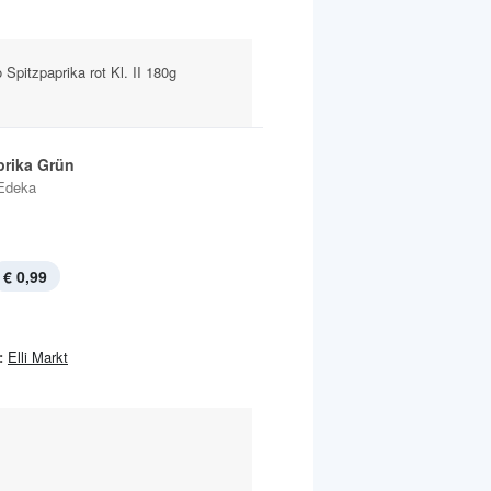
Spitzpaprika rot Kl. II 180g
prika Grün
Edeka
€ 0,99
:
Elli Markt