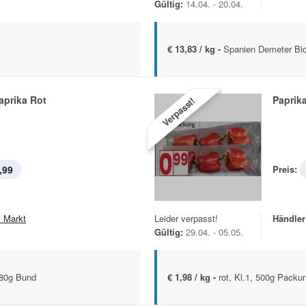
Gültig:
14.04. - 20.04.
€ 13,83 / kg -
Spanien Demeter Bio
aprika Rot
Paprik
Verpasst!
,99
Preis:
i Markt
Leider verpasst!
Händler
Gültig:
29.04. - 05.05.
180g Bund
€ 1,98 / kg -
rot, Kl.1, 500g Packu