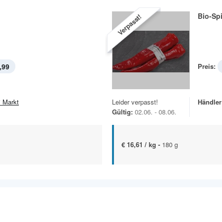
Bio-Sp
Verpasst!
,99
Preis:
i Markt
Leider verpasst!
Händler
Gültig:
02.06. - 08.06.
€ 16,61 / kg -
180 g