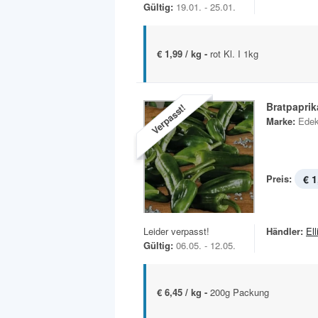
Gültig:
19.01. - 25.01.
€ 1,99 / kg -
rot Kl. I 1kg
Bratpapri
Verpasst!
Marke:
Ede
Preis:
€ 1
Leider verpasst!
Händler:
Ell
Gültig:
06.05. - 12.05.
€ 6,45 / kg -
200g Packung