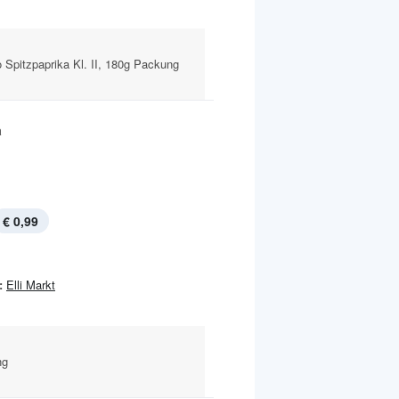
 Spitzpaprika Kl. II, 180g Packung
a
€ 0,99
:
Elli Markt
ng