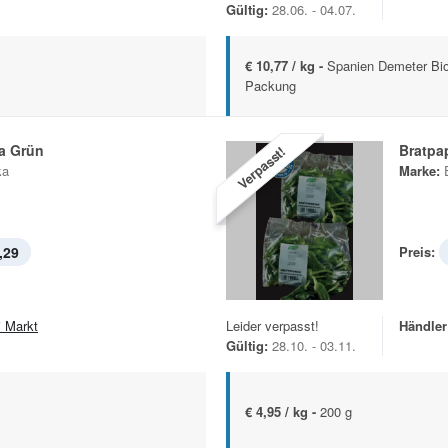
Gültig:
28.06. - 04.07.
€ 10,77 / kg -
Spanien Demeter Bio 
Packung
ka Grün
Bratpa
Verpasst!
ka
Marke:
,29
Preis:
i Markt
Leider verpasst!
Händler
Gültig:
28.10. - 03.11.
€ 4,95 / kg -
200 g