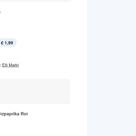
a
€ 1,99
:
Elli Markt
itzpaprika Rot