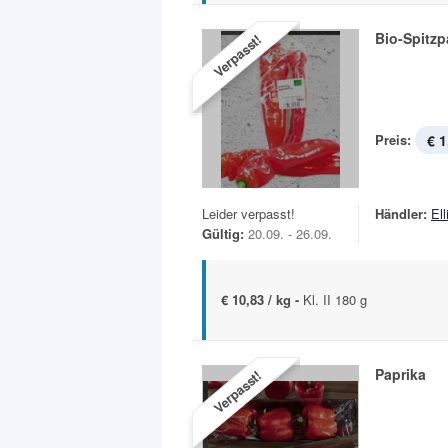
Bio-Spitzp
Verpasst!
Preis:
€ 1
Leider verpasst!
Händler:
Ell
Gültig:
20.09. - 26.09.
€ 10,83 / kg -
Kl. II 180 g
Paprika
Verpasst!