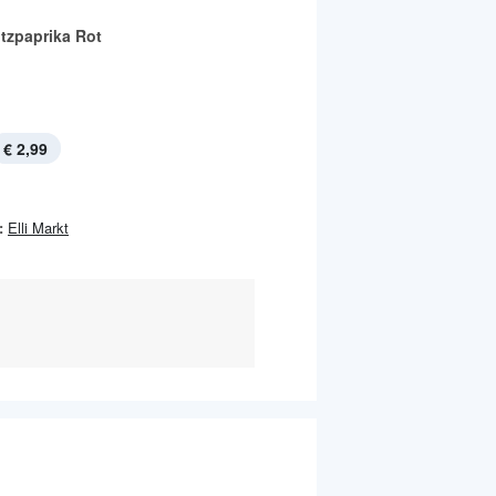
itzpaprika Rot
€ 2,99
:
Elli Markt