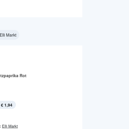
Elli Markt
itzpaprika Rot
€ 1,94
:
Elli Markt