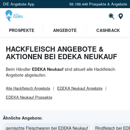
DIE Angebote App
56.199.446 Prospekte & Angebote
St
×
PROSPEKTE
ANGEBOTE
CASHBACK
Verrate uns deinen Standort um
Angebote in deiner Nähe
zu
sehen.
HACKFLEISCH ANGEBOTE &
AKTIONEN BEI EDEKA NEUKAUF
Standort festlegen
Beim Händler
EDEKA Neukauf
sind aktuell alle Hackfleisch-
Angebote abgelaufen.
Alle
Hackfleisch
Angebote
EDEKA Neukauf
Angebote
EDEKA Neukauf
Prospekte
Ähnliche Angebote:
gemischte Fleischwaren bei EDEKA Neukauf
Rindfleisch bei E