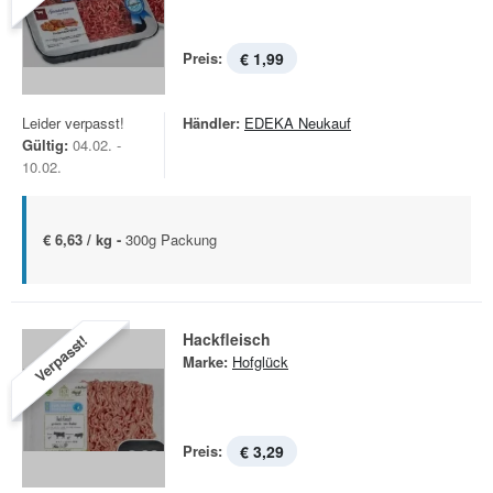
Preis:
€ 1,99
Leider verpasst!
Händler:
EDEKA Neukauf
Gültig:
04.02. -
10.02.
€ 6,63 / kg -
300g Packung
Hackfleisch
Verpasst!
Marke:
Hofglück
Preis:
€ 3,29