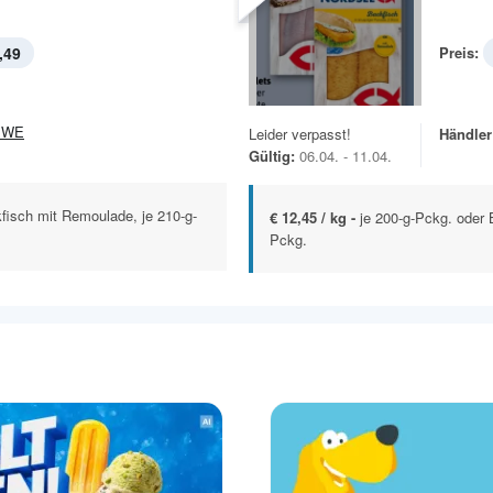
,49
Preis:
EWE
Leider verpasst!
Händler
Gültig:
06.04. - 11.04.
fisch mit Remoulade, je 210-g-
€ 12,45 / kg -
je 200-g-Pckg. oder 
Pckg.