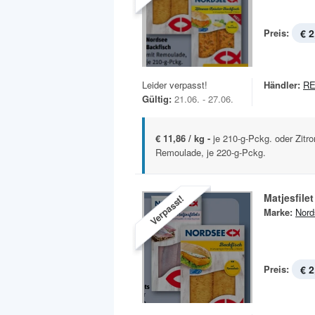
Preis:
€ 2
Leider verpasst!
Händler:
R
Gültig:
21.06. - 27.06.
€ 11,86 / kg -
je 210-g-Pckg. oder Zitr
Remoulade, je 220-g-Pckg.
Matjesfilet
Verpasst!
Marke:
Nord
Preis:
€ 2