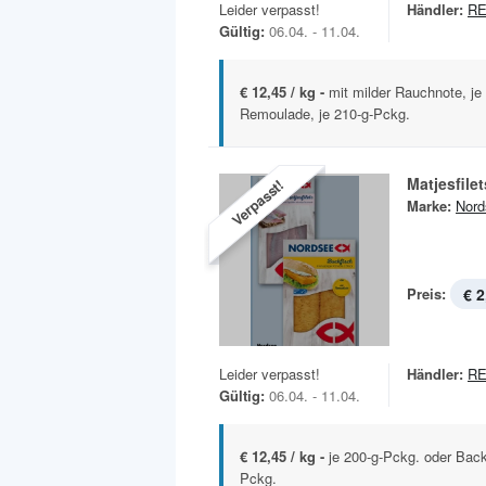
Leider verpasst!
Händler:
R
Gültig:
06.04. - 11.04.
€ 12,45 / kg -
mit milder Rauchnote, je
Remoulade, je 210-g-Pckg.
Matjesfile
Verpasst!
Marke:
Nord
Preis:
€ 2
Leider verpasst!
Händler:
R
Gültig:
06.04. - 11.04.
€ 12,45 / kg -
je 200-g-Pckg. oder Back
Pckg.