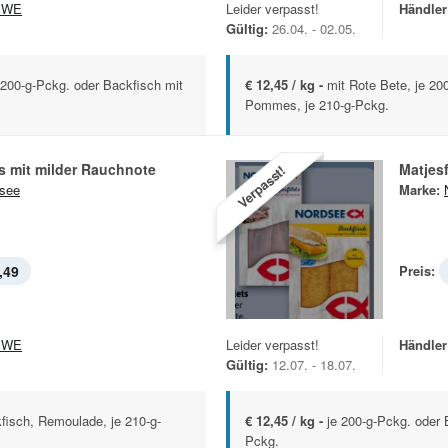
EWE
Leider verpasst!
Händler
Gültig:
26.04. - 02.05.
 200-g-Pckg. oder Backfisch mit
€ 12,45 / kg -
mit Rote Bete, je 20
Pommes, je 210-g-Pckg.
ts mit milder Rauchnote
Matjesf
Verpasst!
see
Marke:
,49
Preis:
EWE
Leider verpasst!
Händler
Gültig:
12.07. - 18.07.
fisch, Remoulade, je 210-g-
€ 12,45 / kg -
je 200-g-Pckg. oder 
Pckg.