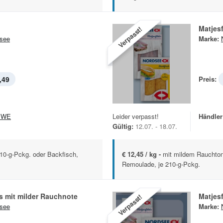
Matjesf
Verpasst!
see
Marke:
,49
Preis:
EWE
Leider verpasst!
Händler
Gültig:
12.07. - 18.07.
210-g-Pckg. oder Backfisch,
€ 12,45 / kg -
mit mildem Rauchton
Remoulade, je 210-g-Pckg.
ts mit milder Rauchnote
Matjesf
Verpasst!
see
Marke: