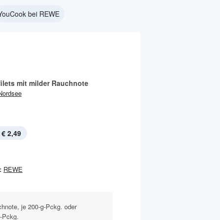
YouCook bei REWE
ilets mit milder Rauchnote
Nordsee
€ 2,49
:
REWE
chnote, je 200-g-Pckg. oder
g-Pckg.