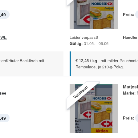
,49
Preis:
EWE
Leider verpasst!
Händler
Gültig:
31.05. - 06.06.
onenKräuter-Backfisch mit
€ 12,45 / kg -
mit milder Rauchnote
Remoulade, je 210-g-Pckg.
Matjesf
Verpasst!
see
Marke:
,49
Preis: