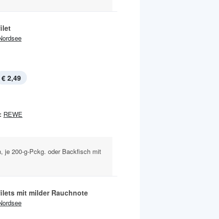
ilet
Nordsee
€ 2,49
:
REWE
, je 200-g-Pckg. oder Backfisch mit
ilets mit milder Rauchnote
Nordsee