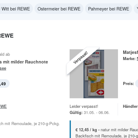
 Witt bei REWE
Ostermeier bei REWE
Pahmeyer bei REWE
REWE
Matjesf
Verpasst!
ald ab
Marke:
ts mit milder Rauchnote
see
,49
Preis:
EWE
Leider verpasst!
Händler
Gültig:
31.05. - 06.06.
ch mit Remoulade, je 210-g-Pckg.
€ 12,45 / kg -
natur mit milder Rau
Backfisch mit Remoulade, je 210-