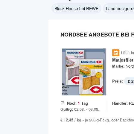
Block House bei REWE
Landmetzgerei
NORDSEE ANGEBOTE BEI 
Läuft b
Matjesfile
Marke:
Nord
Preis:
€ 2
Noch
1
Tag
Händler:
R
Gültig:
02.08. - 08.08.
€ 12,45 / kg -
je 200-g-Pckg. oder Backfis