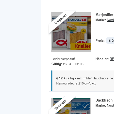
Matjesfilet
Verpasst!
Marke:
Nord
Preis:
€ 2
Leider verpasst!
Händler:
R
Gültig:
26.04. - 02.05.
€ 12,45 / kg -
mit milder Rauchnote, je
Remoulade, je 210-g-Pckg.
Backfisch
Verpasst!
Marke:
Nord