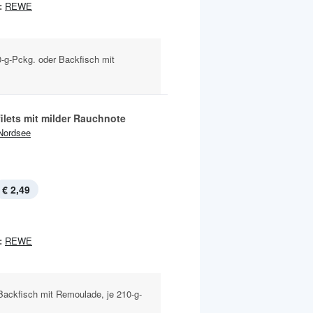
:
REWE
0-g-Pckg. oder Backfisch mit
ilets mit milder Rauchnote
Nordsee
€ 2,49
:
REWE
Backfisch mit Remoulade, je 210-g-