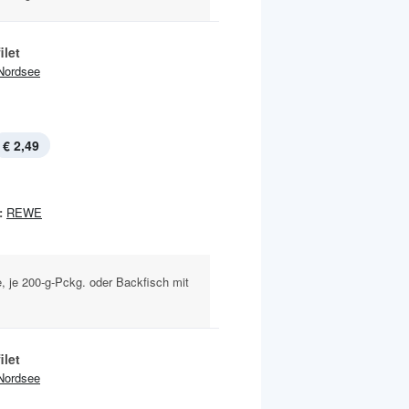
ilet
Nordsee
€ 2,49
:
REWE
, je 200-g-Pckg. oder Backfisch mit
ilet
Nordsee