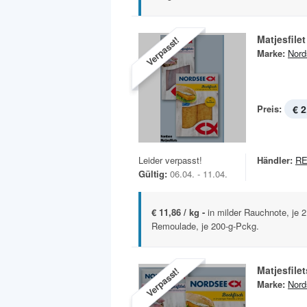
Matjesfilet
Verpasst!
Marke:
Nord
Preis:
€ 2
Leider verpasst!
Händler:
R
Gültig:
06.04. - 11.04.
€ 11,86 / kg -
in milder Rauchnote, je 
Remoulade, je 200-g-Pckg.
Matjesfile
Verpasst!
Marke:
Nord