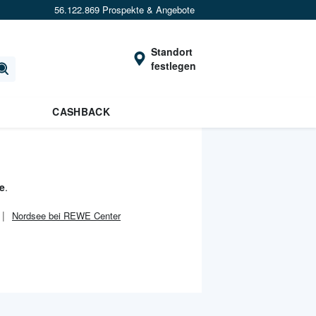
56.122.869 Prospekte & Angebote
Standort
festlegen
CASHBACK
e
.
Nordsee bei REWE Center