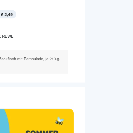
€ 2,49
:
REWE
Backfisch mit Remoulade, je 210-g-