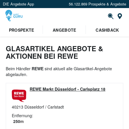
DIE Angebote App
56.122.869 Prospekte & Angebote
St
×
PROSPEKTE
ANGEBOTE
CASHBACK
Verrate uns deinen Standort um
Angebote in deiner Nähe
zu
sehen.
GLASARTIKEL ANGEBOTE &
AKTIONEN BEI REWE
Standort festlegen
Beim Händler
REWE
sind aktuell alle Glasartikel-Angebote
abgelaufen.
REWE Markt Düsseldorf
-
Carlsplatz 18
40213
Düsseldorf / Carlstadt
Entfernung:
250
m