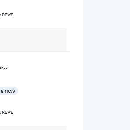
:
REWE
Skyy
€ 10,99
:
REWE