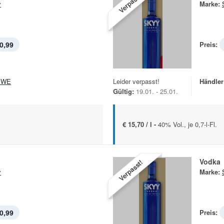
Verpasst!
y
Marke:
0,99
Preis:
EWE
Leider verpasst!
Händler
Gültig:
19.01. - 25.01.
€ 15,70 / l -
40% Vol., je 0,7-l-Fl.
Vodka
Verpasst!
y
Marke:
0,99
Preis: