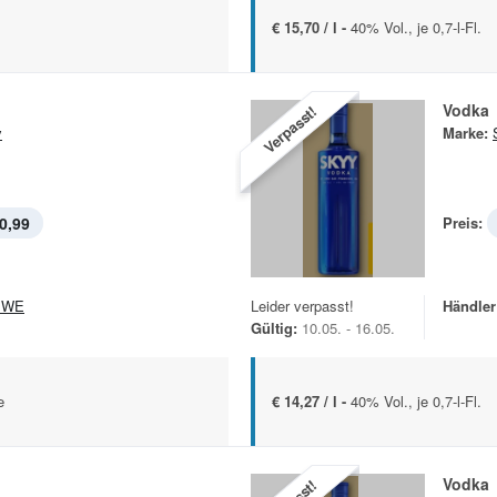
€ 15,70 / l -
40% Vol., je 0,7-l-Fl.
Vodka
Verpasst!
y
Marke:
0,99
Preis:
EWE
Leider verpasst!
Händler
Gültig:
10.05. - 16.05.
e
€ 14,27 / l -
40% Vol., je 0,7-l-Fl.
Vodka