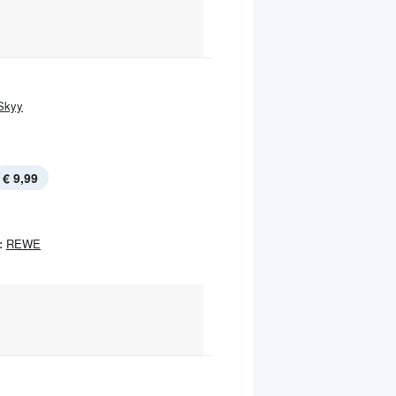
Skyy
€ 9,99
:
REWE