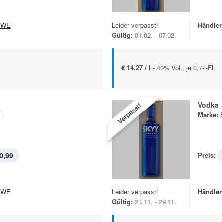
EWE
Leider verpasst!
Händler
Gültig:
01.02. - 07.02.
€ 14,27 / l -
40% Vol., je 0,7-l-Fl.
Vodka
Verpasst!
y
Marke:
0,99
Preis:
EWE
Leider verpasst!
Händler
Gültig:
23.11. - 29.11.