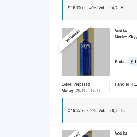
€ 15,70 / l -
40% Vol., je 0,7-l-Fl.
Vodka
Verpasst!
Marke:
Sky
Preis:
€ 1
Leider verpasst!
Händler:
R
Gültig:
09.11. - 15.11.
€ 19,27 / l -
40% Vol., je 0,7-l-Fl.
Vodka