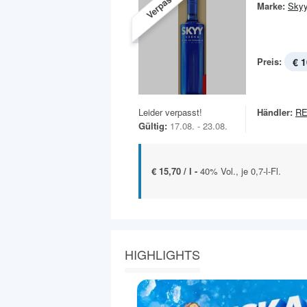
Verpasst!
Marke:
Sky
Preis:
€ 1
Leider verpasst!
Händler:
R
Gültig:
17.08. - 23.08.
€ 15,70 / l -
40% Vol., je 0,7-l-Fl.
HIGHLIGHTS