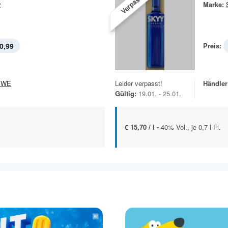
Verpasst!
y
Marke:
0,99
Preis:
EWE
Leider verpasst!
Händler
Gültig:
19.01. - 25.01.
€ 15,70 / l -
40% Vol., je 0,7-l-Fl.