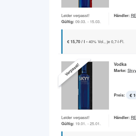
Leider verpasst!
Händler:
R
Gültig:
09.03. - 15.03.
€ 15,70 / l -
40% Vol., je 0,7-l-Fl.
Vodka
Verpasst!
Marke:
Sky
Preis:
€ 1
Leider verpasst!
Händler:
R
Gültig:
19.01. - 25.01.