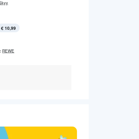
Skyy
€ 10,99
:
REWE