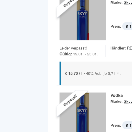
Verpasst!
Marke:
Sky
Preis:
€ 1
Leider verpasst!
Händler:
R
Gültig:
19.01. - 25.01.
€ 15,70 / l -
40% Vol., je 0,7-l-Fl.
Vodka
Verpasst!
Marke:
Sky
Preis:
€ 1