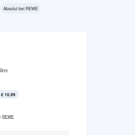
Absolut bei REWE
Skyy
€ 10,99
:
REWE