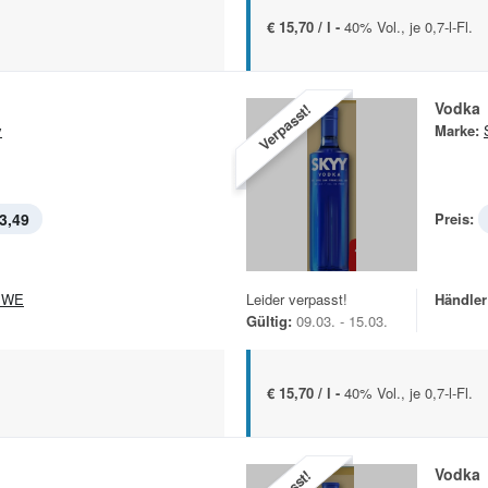
€ 15,70 / l -
40% Vol., je 0,7-l-Fl.
Vodka
Verpasst!
y
Marke:
3,49
Preis:
EWE
Leider verpasst!
Händler
Gültig:
09.03. - 15.03.
€ 15,70 / l -
40% Vol., je 0,7-l-Fl.
Vodka