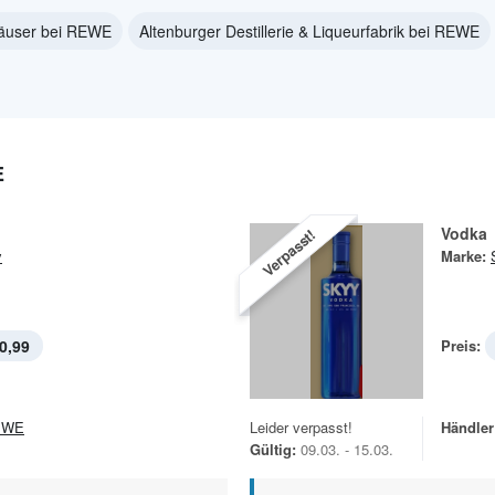
äuser bei REWE
Altenburger Destillerie & Liqueurfabrik bei REWE
E
Vodka
Verpasst!
y
Marke:
0,99
Preis:
EWE
Leider verpasst!
Händler
Gültig:
09.03. - 15.03.