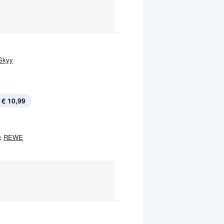
Skyy
€ 10,99
:
REWE