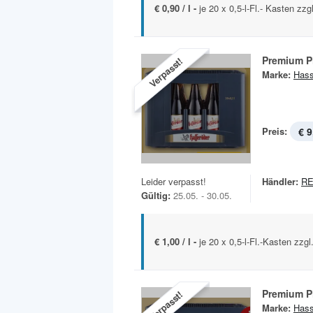
€ 0,90 / l -
je 20 x 0,5-l-Fl.- Kasten zzg
Premium P
Verpasst!
Marke:
Hass
Preis:
€ 9
Leider verpasst!
Händler:
R
Gültig:
25.05. - 30.05.
€ 1,00 / l -
je 20 x 0,5-l-Fl.-Kasten zzg
Premium P
Verpasst!
Marke:
Hass