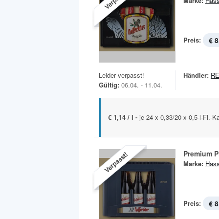
Marke:
Hass
Preis:
€ 8
Leider verpasst!
Händler:
R
Gültig:
06.04. - 11.04.
€ 1,14 / l -
je 24 x 0,33/20 x 0,5-l-Fl.-
Premium P
Verpasst!
Marke:
Hass
Preis:
€ 8