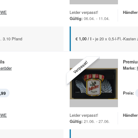
EWE
Leider verpasst!
Händler
Gültig:
06.04. - 11.04.
l. 3.10 Pfand
€ 1,00 / l -
je 20 x 0,5-l-Fl.-Kasten
ils
Premiu
Verpasst!
eröder
Marke:
,99
Preis:
EWE
Leider verpasst!
Händler
Gültig:
21.06. - 27.06.