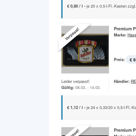
€ 0,80 / l -
je 20 x 0,5-l-Fl.-Kasten zzg
Premium P
Verpasst!
Marke:
Hass
Preis:
€ 8
Leider verpasst!
Händler:
R
Gültig:
08.03. - 14.03.
€ 1,12 / l -
je 24 x 0,33/20 x 0,5-l-Fl.-
Premium P
Verpasst!