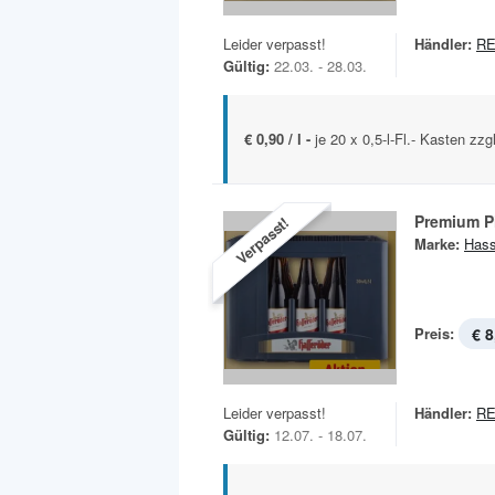
Leider verpasst!
Händler:
R
Gültig:
22.03. - 28.03.
€ 0,90 / l -
je 20 x 0,5-l-Fl.- Kasten zzg
Premium P
Verpasst!
Marke:
Hass
Preis:
€ 8
Leider verpasst!
Händler:
R
Gültig:
12.07. - 18.07.