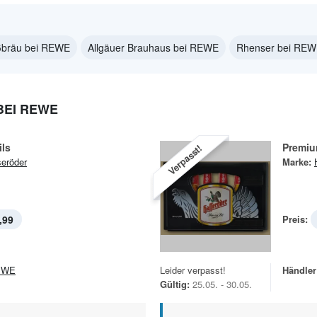
ßbräu bei REWE
Allgäuer Brauhaus bei REWE
Rhenser bei RE
EI REWE
ils
Premiu
Verpasst!
eröder
Marke:
,99
Preis:
EWE
Leider verpasst!
Händler
Gültig:
25.05. - 30.05.