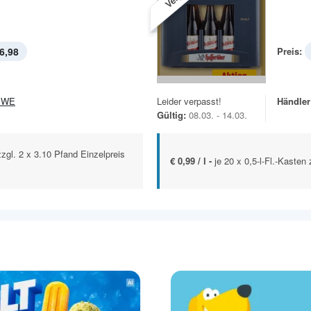
6,98
Preis:
EWE
Leider verpasst!
Händler
Gültig:
08.03. - 14.03.
 zzgl. 2 x 3.10 Pfand Einzelpreis
€ 0,99 / l -
je 20 x 0,5-l-Fl.-Kasten