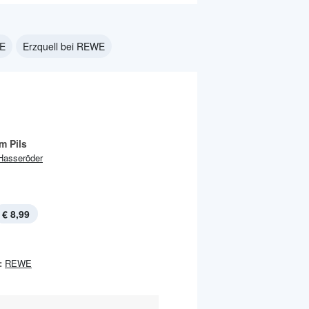
WE
Erzquell bei REWE
m Pils
Hasseröder
€ 8,99
:
REWE