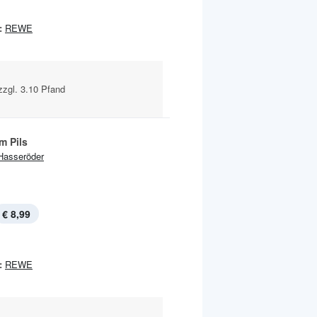
:
REWE
 zzgl. 3.10 Pfand
m Pils
Hasseröder
€ 8,99
:
REWE