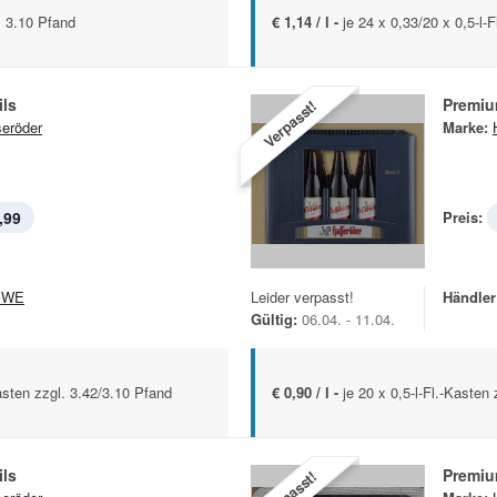
l. 3.10 Pfand
€ 1,14 / l -
je 24 x 0,33/20 x 0,5-l-
ils
Premiu
Verpasst!
eröder
Marke:
,99
Preis:
EWE
Leider verpasst!
Händler
Gültig:
06.04. - 11.04.
Kasten zzgl. 3.42/3.10 Pfand
€ 0,90 / l -
je 20 x 0,5-l-Fl.-Kasten
ils
Premiu
Verpasst!