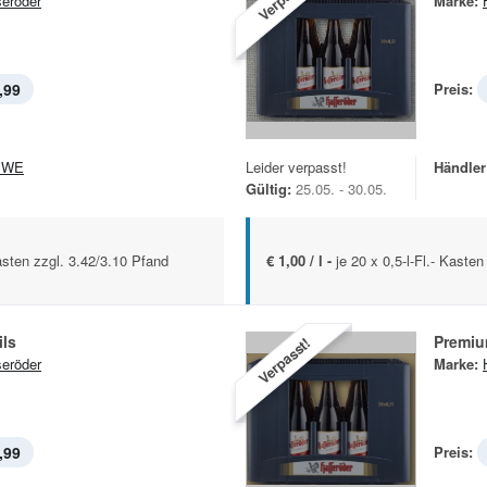
eröder
Marke:
,99
Preis:
EWE
Leider verpasst!
Händler
Gültig:
25.05. - 30.05.
Kasten zzgl. 3.42/3.10 Pfand
€ 1,00 / l -
je 20 x 0,5-l-Fl.- Kaste
ils
Premiu
Verpasst!
eröder
Marke:
,99
Preis: