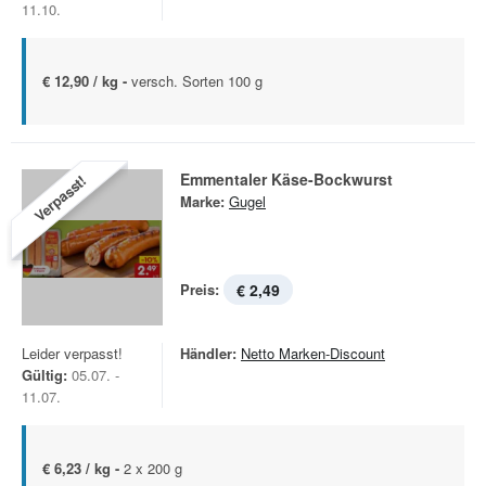
11.10.
€ 12,90 / kg -
versch. Sorten 100 g
Emmentaler Käse-Bockwurst
Verpasst!
Marke:
Gugel
Preis:
€ 2,49
Leider verpasst!
Händler:
Netto Marken-Discount
Gültig:
05.07. -
11.07.
€ 6,23 / kg -
2 x 200 g