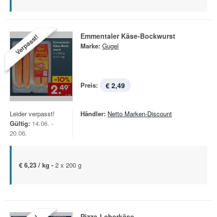
Emmentaler Käse-Bockwurst
Verpasst!
Marke:
Gugel
Preis:
€ 2,49
Leider verpasst!
Händler:
Netto Marken-Discount
Gültig:
14.06. -
20.06.
€ 6,23 / kg -
2 x 200 g
Pizza-Leberkäse