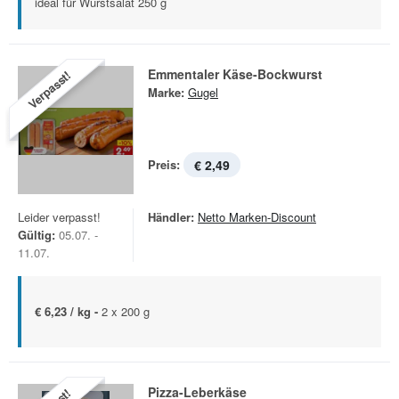
ideal für Wurstsalat 250 g
Emmentaler Käse-Bockwurst
Verpasst!
Marke:
Gugel
Preis:
€ 2,49
Leider verpasst!
Händler:
Netto Marken-Discount
Gültig:
05.07. -
11.07.
€ 6,23 / kg -
2 x 200 g
Pizza-Leberkäse