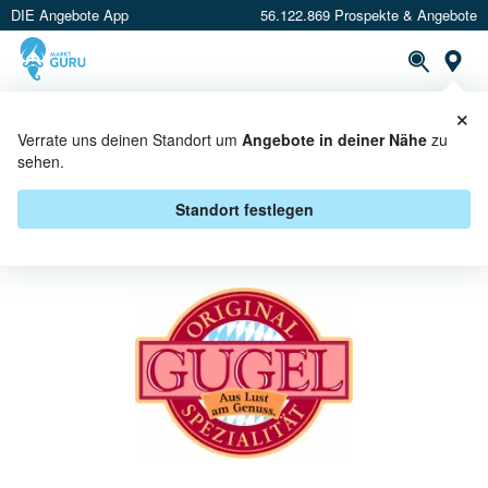
DIE Angebote App
56.122.869 Prospekte & Angebote
St
×
PROSPEKTE
ANGEBOTE
CASHBACK
Verrate uns deinen Standort um
Angebote in deiner Nähe
zu
sehen.
GUGEL BEI NETTO MARKEN-
DISCOUNT - ANGEBOTE &
Standort festlegen
AKTIONEN