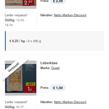
Preis:
€ 2,49
Leider verpasst!
Händler:
Netto Marken-Discount
Gültig:
12.04. -
18.04.
€ 6,23 / kg -
2 x 200 g
Leberkäse
Verpasst!
Marke:
Gugel
Preis:
€ 1,00
Leider verpasst!
Händler:
Netto Marken-Discount
Gültig:
05.07. -