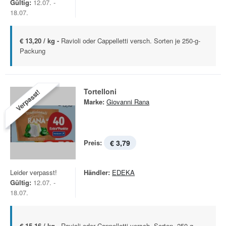
Gültig:
12.07. -
18.07.
€ 13,20 / kg -
Ravioli oder Cappelletti versch. Sorten je 250-g-
Packung
Tortelloni
Verpasst!
Marke:
Giovanni Rana
Preis:
€ 3,79
Leider verpasst!
Händler:
EDEKA
Gültig:
12.07. -
18.07.
€ 15,16 / kg -
Ravioli oder Cappelletti versch. Sorten, 250 g