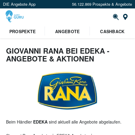
DIE Angebote App
56.122.869 Prospekte & Angebote
St
×
PROSPEKTE
ANGEBOTE
CASHBACK
Verrate uns deinen Standort um
Angebote in deiner Nähe
zu
sehen.
GIOVANNI RANA BEI EDEKA -
ANGEBOTE & AKTIONEN
Standort festlegen
Beim Händler
EDEKA
sind aktuell alle Angebote abgelaufen.