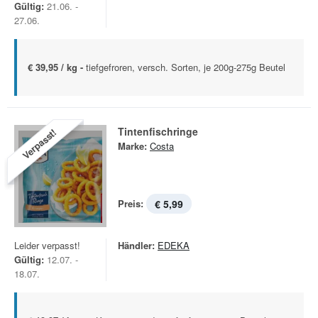
Gültig:
21.06. -
27.06.
€ 39,95 / kg -
tiefgefroren, versch. Sorten, je 200g-275g Beutel
Tintenfischringe
Verpasst!
Marke:
Costa
Preis:
€ 5,99
Leider verpasst!
Händler:
EDEKA
Gültig:
12.07. -
18.07.