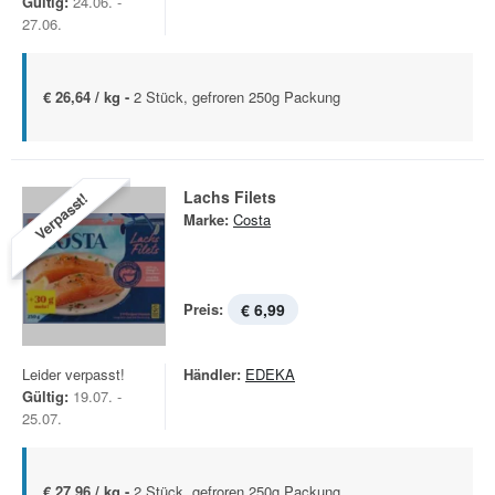
Gültig:
24.06. -
27.06.
€ 26,64 / kg -
2 Stück, gefroren 250g Packung
Lachs Filets
Verpasst!
Marke:
Costa
Preis:
€ 6,99
Leider verpasst!
Händler:
EDEKA
Gültig:
19.07. -
25.07.
€ 27,96 / kg -
2 Stück, gefroren 250g Packung