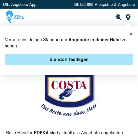
DIE Angebote App
56.122.869 Prospekte & Angebote
St
×
PROSPEKTE
ANGEBOTE
CASHBACK
Verrate uns deinen Standort um
Angebote in deiner Nähe
zu
sehen.
COSTA BEI EDEKA - ANGEBOTE &
AKTIONEN
Standort festlegen
Beim Händler
EDEKA
sind aktuell alle Angebote abgelaufen.