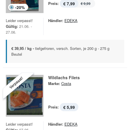
Preis:
€ 7,99
€ 9,99
-
20
%
Leider verpasst!
Händler:
EDEKA
Gültig:
21.06. -
27.06.
€ 39,95 / kg -
tiefgefroren, versch. Sorten, je 200 g - 275 g
Beutel
Wildlachs Filets
Verpasst!
Marke:
Costa
Preis:
€ 5,99
Leider verpasst!
Händler:
EDEKA
Gültig:
07.06. -