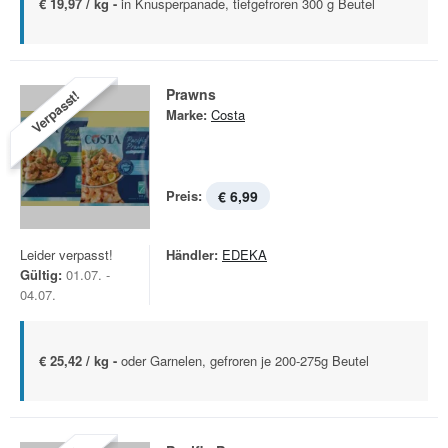
€ 19,97 / kg -
in Knusperpanade, tiefgefroren 300 g Beutel
Prawns
Verpasst!
Marke:
Costa
Preis:
€ 6,99
Leider verpasst!
Händler:
EDEKA
Gültig:
01.07. -
04.07.
€ 25,42 / kg -
oder Garnelen, gefroren je 200-275g Beutel