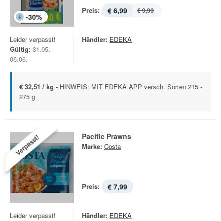
Preis:
€ 6,99
€ 9,99
-
30
%
Leider verpasst!
Händler:
EDEKA
Gültig:
31.05. -
06.06.
€ 32,51 / kg -
HINWEIS: MIT EDEKA APP versch. Sorten 215 -
275 g
Pacific Prawns
Verpasst!
Marke:
Costa
Preis:
€ 7,99
Leider verpasst!
Händler:
EDEKA