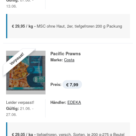
13.06.
€ 29,95 / kg -
MSC ohne Haut, 2er, tiefgefroren 200 g Packung
Pacific Prawns
Verpasst!
Marke:
Costa
Preis:
€ 7,99
Leider verpasst!
Händler:
EDEKA
Gültig:
21.06. -
27.06.
€ 29,05 / kg -
tiefgefroren, versch. Sorten, je 200 g-275 g Beutel