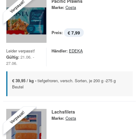
Pacific Prawns
Verpasst!
Marke:
Costa
Preis:
€ 7,99
Leider verpasst!
Händler:
EDEKA
Gültig:
21.06. -
27.06.
€ 39,95 / kg -
tiefgefroren, versch. Sorten, je 200 g -275 g
Beutel
Lachsfilets
Verpasst!
Marke:
Costa