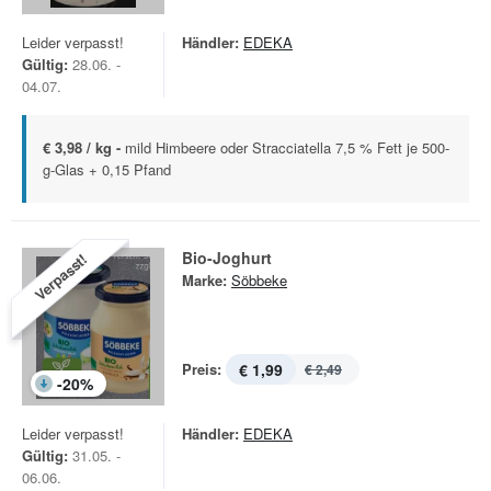
Leider verpasst!
Händler:
EDEKA
Gültig:
28.06. -
04.07.
€ 3,98 / kg -
mild Himbeere oder Stracciatella 7,5 % Fett je 500-
g-Glas + 0,15 Pfand
Bio-Joghurt
Verpasst!
Marke:
Söbbeke
Preis:
€ 1,99
€ 2,49
-
20
%
Leider verpasst!
Händler:
EDEKA
Gültig:
31.05. -
06.06.