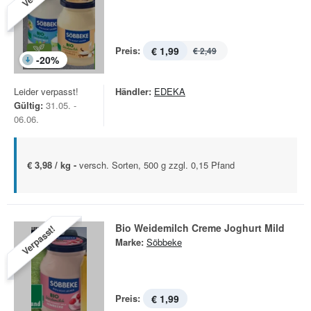
Preis:
€ 1,99
€ 2,49
-
20
%
Leider verpasst!
Händler:
EDEKA
Gültig:
31.05. -
06.06.
€ 3,98 / kg -
versch. Sorten, 500 g zzgl. 0,15 Pfand
Bio Weidemilch Creme Joghurt Mild
Verpasst!
Marke:
Söbbeke
Preis:
€ 1,99