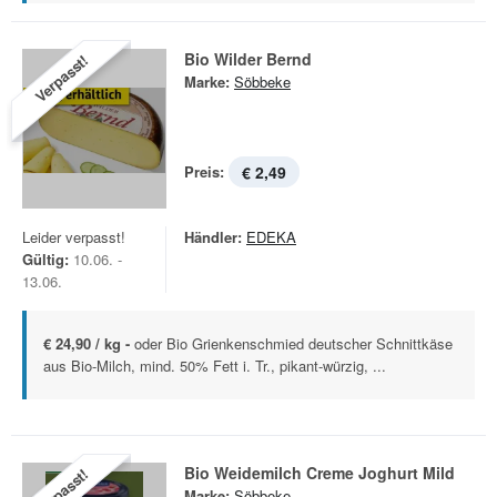
Bio Wilder Bernd
Verpasst!
Marke:
Söbbeke
Preis:
€ 2,49
Leider verpasst!
Händler:
EDEKA
Gültig:
10.06. -
13.06.
€ 24,90 / kg -
oder Bio Grienkenschmied deutscher Schnittkäse
aus Bio-Milch, mind. 50% Fett i. Tr., pikant-würzig, ...
Bio Weidemilch Creme Joghurt Mild
Verpasst!
Marke:
Söbbeke