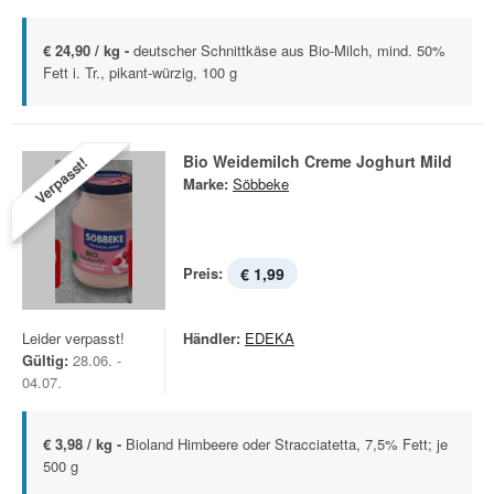
€ 24,90 / kg -
deutscher Schnittkäse aus Bio-Milch, mind. 50%
Fett i. Tr., pikant-würzig, 100 g
Bio Weidemilch Creme Joghurt Mild
Verpasst!
Marke:
Söbbeke
Preis:
€ 1,99
Leider verpasst!
Händler:
EDEKA
Gültig:
28.06. -
04.07.
€ 3,98 / kg -
Bioland Himbeere oder Stracciatetta, 7,5% Fett; je
500 g