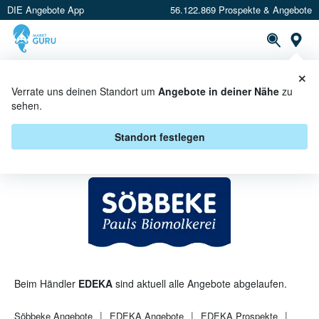
DIE Angebote App
56.122.869 Prospekte & Angebote
St
×
PROSPEKTE
ANGEBOTE
CASHBACK
Verrate uns deinen Standort um
Angebote in deiner Nähe
zu
sehen.
SÖBBEKE BEI EDEKA -
ANGEBOTE & AKTIONEN
Standort festlegen
Beim Händler
EDEKA
sind aktuell alle Angebote abgelaufen.
Söbbeke
Angebote
EDEKA
Angebote
EDEKA
Prospekte