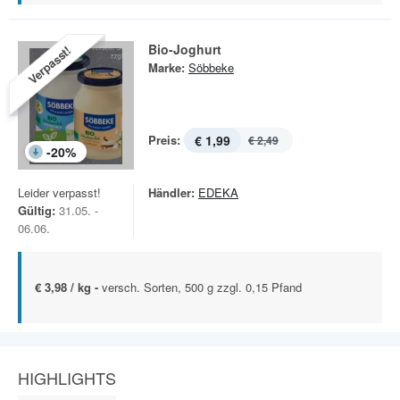
Bio-Joghurt
Verpasst!
Marke:
Söbbeke
Preis:
€ 1,99
€ 2,49
-
20
%
Leider verpasst!
Händler:
EDEKA
Gültig:
31.05. -
06.06.
€ 3,98 / kg -
versch. Sorten, 500 g zzgl. 0,15 Pfand
HIGHLIGHTS