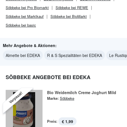
Söbbeke bei Pro Biomarkt
Söbbeke bei REWE
Söbbeke bei Marktkauf
Söbbeke bei BioMarkt
Söbbeke bei basic
Mehr Angebote & Aktionen:
Almette bei EDEKA
R & S Spezialitäten bei EDEKA
Le Rusti
SÖBBEKE ANGEBOTE BEI EDEKA
Bio Weidemilch Creme Joghurt Mild
Verpasst!
Marke:
Söbbeke
Preis:
€ 1,99