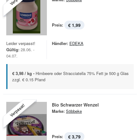
Preis:
€ 1,99
Leider verpasst!
Händler:
EDEKA
Gültig:
28.06. -
04.07.
€ 3,98 / kg -
Himbeere oder Stracciatella 75% Fett je 500 g Glas
zzgl. € 0.15 Pfand
Bio Schwarzer Wenzel
Verpasst!
Marke:
Söbbeke
Preis:
€ 3,79