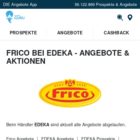
DIE Angebote App
56.122.869 Prospekte & Angebote
St
×
PROSPEKTE
ANGEBOTE
CASHBACK
Verrate uns deinen Standort um
Angebote in deiner Nähe
zu
sehen.
FRICO BEI EDEKA - ANGEBOTE &
AKTIONEN
Standort festlegen
Beim Händler
EDEKA
sind aktuell alle Angebote abgelaufen.
Frico
Angebote
EDEKA
Angebote
EDEKA
Prospekte