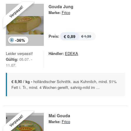
Gouda Jung
Verpasst!
Marke:
Frico
Preis:
€ 0,89
€ 1,39
-
36
%
Leider verpasst!
Händler:
EDEKA
Gültig:
05.07. -
11.07.
€ 8,90 / kg -
holländischer Schnittk. aus Kuhmilch, mind. 51%
Fett i. Tr., mind. 4 Wochen gereift, sahnig-mild im ...
Mai Gouda
Verpasst!
Marke:
Frico