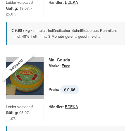
Leider verpasst!
Händler:
EDEKA
Gültig:
19.07. -
25.07.
€ 9,90 / kg -
mittelalt holländischer Schnittkäse aus Kuhmilch,
mind. 48% Fett i. Tr., 3 Monate gereift, geschmeid...
Mai Gouda
Verpasst!
Marke:
Frico
Preis:
€ 0,66
Leider verpasst!
Händler:
EDEKA
Gültig:
05.07. -
11.07.