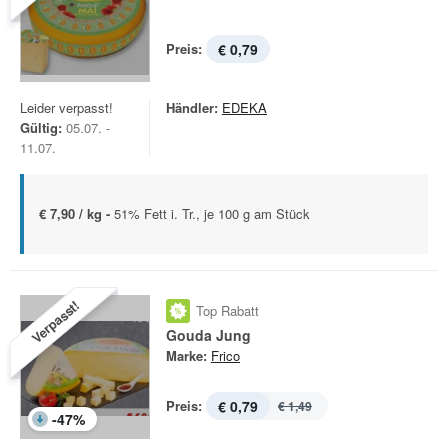
Preis:
€ 0,79
Leider verpasst!
Händler:
EDEKA
Gültig:
05.07. -
11.07.
€ 7,90 / kg -
51% Fett i. Tr., je 100 g am Stück
Verpasst!
Top Rabatt
Gouda Jung
Marke:
Frico
Preis:
€ 0,79
€ 1,49
-
47
%