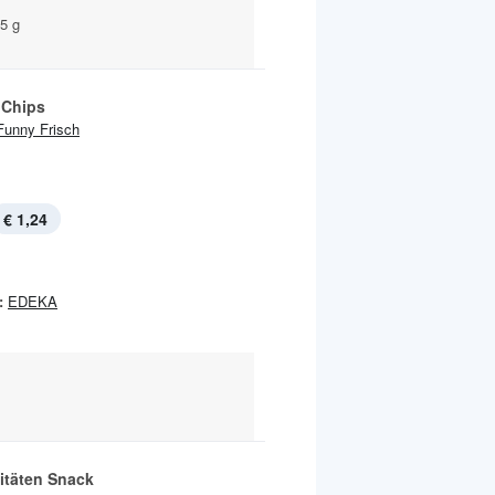
5 g
 Chips
Funny Frisch
€ 1,24
:
EDEKA
litäten Snack