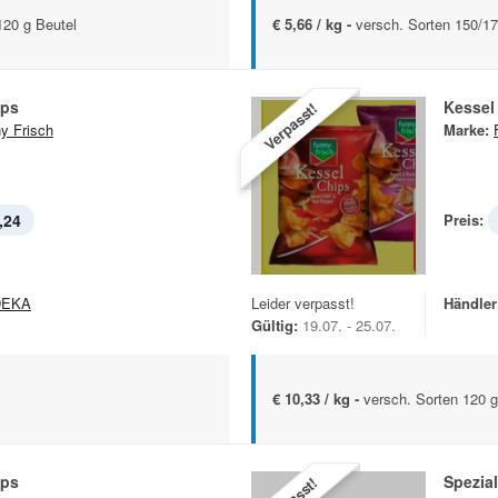
120 g Beutel
€ 5,66 / kg -
versch. Sorten 150/17
ips
Kessel
Verpasst!
y Frisch
Marke:
,24
Preis:
DEKA
Leider verpasst!
Händler
Gültig:
19.07. - 25.07.
€ 10,33 / kg -
versch. Sorten 120 g
ips
Spezia