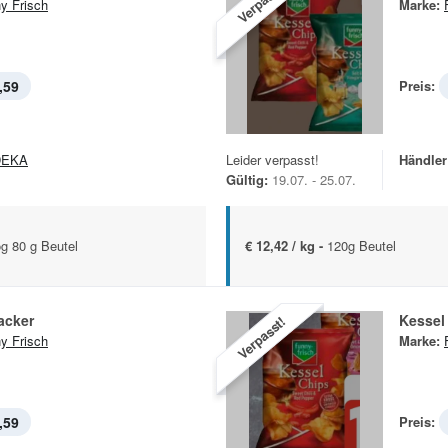
Verpasst!
y Frisch
Marke:
,59
Preis:
DEKA
Leider verpasst!
Händler
Gültig:
19.07. - 25.07.
g 80 g Beutel
€ 12,42 / kg -
120g Beutel
acker
Kessel
Verpasst!
y Frisch
Marke:
,59
Preis: