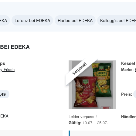
DEKA
Lorenz bei EDEKA
Haribo bei EDEKA
Kellogg's bei EDE
BEI EDEKA
ips
Kessel
Verpasst!
y Frisch
Marke:
,49
Preis:
DEKA
Leider verpasst!
Händler
Gültig:
19.07. - 25.07.