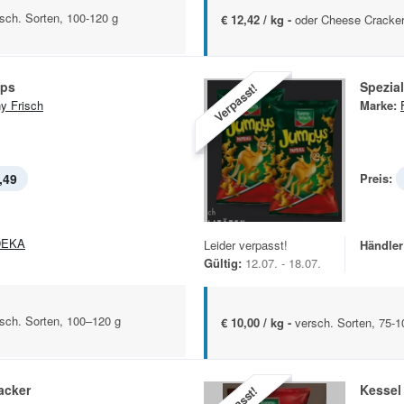
sch. Sorten, 100-120 g
€ 12,42 / kg -
oder Cheese Cracker
ips
Spezia
Verpasst!
y Frisch
Marke:
,49
Preis:
DEKA
Leider verpasst!
Händler
Gültig:
12.07. - 18.07.
sch. Sorten, 100–120 g
€ 10,00 / kg -
versch. Sorten, 75-1
acker
Kessel