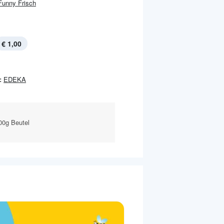
Funny Frisch
€ 1,00
:
EDEKA
00g Beutel