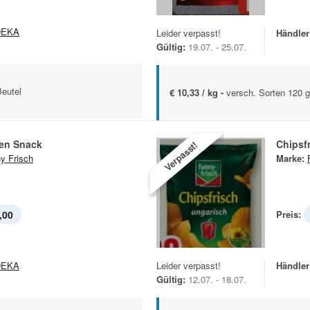
DEKA
Leider verpasst!
Händler
Gültig:
19.07. - 25.07.
Beutel
€ 10,33 / kg -
versch. Sorten 120 g
ten Snack
Chipsf
Verpasst!
y Frisch
Marke:
,00
Preis:
DEKA
Leider verpasst!
Händler
Gültig:
12.07. - 18.07.