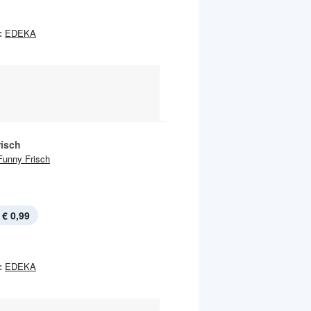
:
EDEKA
risch
Funny Frisch
€ 0,99
:
EDEKA