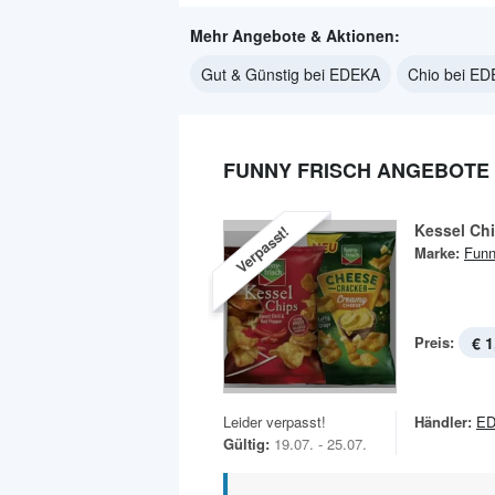
Mehr Angebote & Aktionen:
Gut & Günstig bei EDEKA
Chio bei E
FUNNY FRISCH ANGEBOTE 
Kessel Ch
Verpasst!
Marke:
Funn
Preis:
€ 1
Leider verpasst!
Händler:
E
Gültig:
19.07. - 25.07.