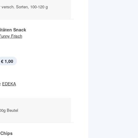
 versch. Sorten, 100-120 g
litäten Snack
Funny Frisch
€ 1,00
:
EDEKA
00g Beutel
 Chips