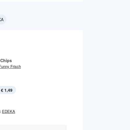
KA
 Chips
Funny Frisch
€ 1,49
:
EDEKA