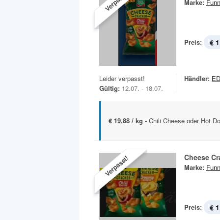
Verpasst!
Marke:
Funn
Preis:
€ 1
Leider verpasst!
Händler:
E
Gültig:
12.07. - 18.07.
€ 19,88 / kg -
Chili Cheese oder Hot Do
Cheese Cr
Verpasst!
Marke:
Funn
Preis:
€ 1