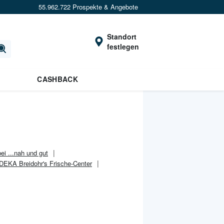
55.962.722 Prospekte & Angebote
Standort
festlegen
CASHBACK
ei ...nah und gut
DEKA Breidohr's Frische-Center