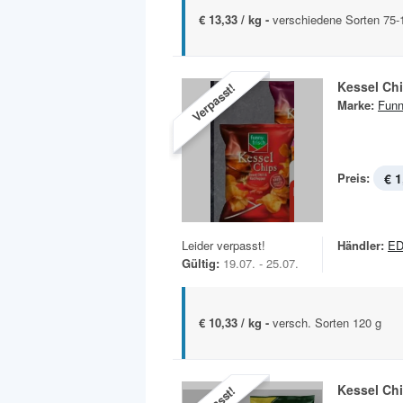
€ 13,33 / kg -
verschiedene Sorten 75-
Kessel Ch
Verpasst!
Marke:
Funn
Preis:
€ 1
Leider verpasst!
Händler:
E
Gültig:
19.07. - 25.07.
€ 10,33 / kg -
versch. Sorten 120 g
Kessel Ch