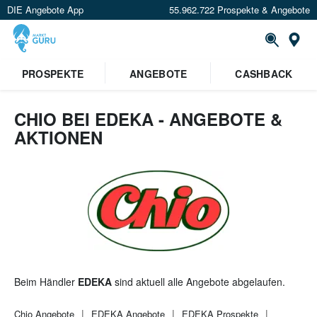
DIE Angebote App
55.962.722 Prospekte & Angebote
St
×
PROSPEKTE
ANGEBOTE
CASHBACK
Verrate uns deinen Standort um
Angebote in deiner Nähe
zu
sehen.
CHIO BEI EDEKA - ANGEBOTE &
AKTIONEN
Standort festlegen
Beim Händler
EDEKA
sind aktuell alle Angebote abgelaufen.
Chio
Angebote
EDEKA
Angebote
EDEKA
Prospekte