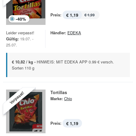
Preis:
€ 1,19
€ 1,99
-
40
%
Leider verpasst!
Händler:
EDEKA
Gültig:
19.07. -
25.07.
€ 10,82 / kg -
HINWEIS: MIT EDEKA APP 0.99 € versch.
Sorten 110 g
Tortillas
Verpasst!
Marke:
Chio
Preis:
€ 1,19