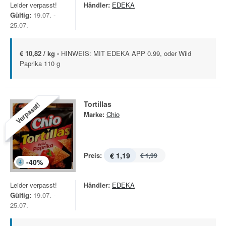
Leider verpasst!
Händler:
EDEKA
Gültig:
19.07. -
25.07.
€ 10,82 / kg -
HINWEIS: MIT EDEKA APP 0.99, oder Wild
Paprika 110 g
Tortillas
Verpasst!
Marke:
Chio
Preis:
€ 1,19
€ 1,99
-
40
%
Leider verpasst!
Händler:
EDEKA
Gültig:
19.07. -
25.07.