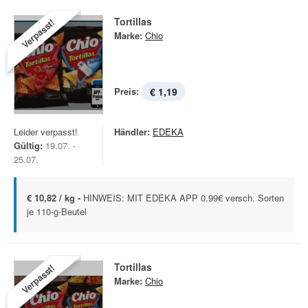
Tortillas
Verpasst!
Marke:
Chio
Preis:
€ 1,19
Leider verpasst!
Händler:
EDEKA
Gültig:
19.07. -
25.07.
€ 10,82 / kg -
HINWEIS: MIT EDEKA APP 0.99€ versch. Sorten
je 110-g-Beutel
Tortillas
Verpasst!
Marke:
Chio