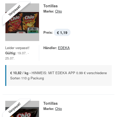
Tortillas
Verpasst!
Marke:
Chio
Preis:
€ 1,19
Leider verpasst!
Händler:
EDEKA
Gültig:
19.07. -
25.07.
€ 10,82 / kg -
HINWEIS: MIT EDEKA APP 0.99 € verschiedene
Sorten 110 g Packung
Tortillas
Verpasst!
Marke:
Chio