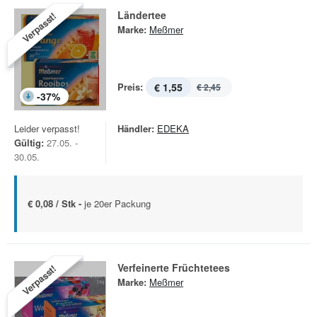
Ländertee
Verpasst!
Marke:
Meßmer
Preis:
€ 1,55
€ 2,45
-
37
%
Leider verpasst!
Händler:
EDEKA
Gültig:
27.05. -
30.05.
€ 0,08 / Stk -
je 20er Packung
Verfeinerte Früchtetees
Verpasst!
Marke:
Meßmer