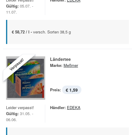
Gültig:
05.07. -
11.07.
€ 58,72 / l -
versch. Sorten 38,5 g
Ländertee
Verpasst!
Marke:
Meßmer
Preis:
€ 1,59
Leider verpasst!
Händler:
EDEKA
Gültig:
31.05. -
06.06.