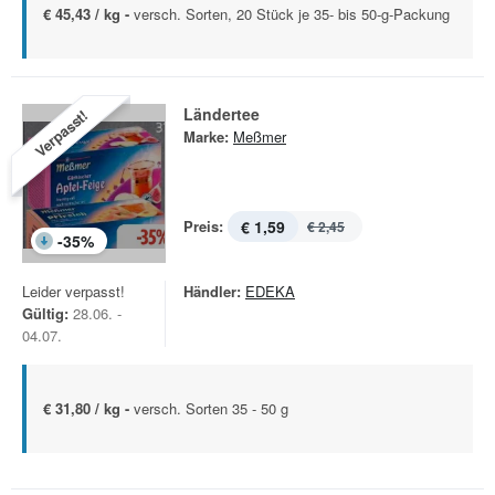
€ 45,43 / kg -
versch. Sorten, 20 Stück je 35- bis 50-g-Packung
Ländertee
Verpasst!
Marke:
Meßmer
Preis:
€ 1,59
€ 2,45
-
35
%
Leider verpasst!
Händler:
EDEKA
Gültig:
28.06. -
04.07.
€ 31,80 / kg -
versch. Sorten 35 - 50 g