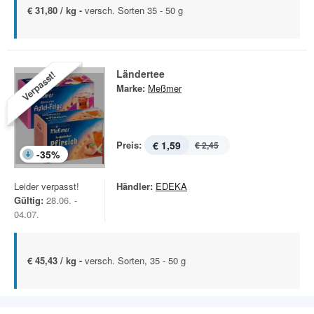
€ 31,80 / kg -
versch. Sorten 35 - 50 g
Ländertee
Verpasst!
Marke:
Meßmer
Preis:
€ 1,59
€ 2,45
-
35
%
Leider verpasst!
Händler:
EDEKA
Gültig:
28.06. -
04.07.
€ 45,43 / kg -
versch. Sorten, 35 - 50 g