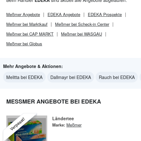
Beim Händler
EDEKA
sind aktuell alle Angebote abgelaufen.
Meßmer
Angebote
EDEKA
Angebote
EDEKA
Prospekte
Meßmer bei Marktkauf
Meßmer bei Scheck-in Center
Meßmer bei CAP MARKT
Meßmer bei WASGAU
Meßmer bei Globus
Mehr Angebote & Aktionen:
Melitta bei EDEKA
Dallmayr bei EDEKA
Rauch bei EDEKA
MESSMER ANGEBOTE BEI EDEKA
Ländertee
Verpasst!
Marke:
Meßmer