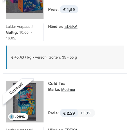
Preis:
€ 1,59
Leider verpasst!
Händler:
EDEKA
Gültig:
10.05. -
16.05.
€ 45,43 / kg -
versch. Sorten, 35 - 55 g
Cold Tea
Verpasst!
Marke:
Meßmer
Preis:
€ 2,29
€ 3,19
-
28
%
Leider verpasst!
Händler:
EDEKA