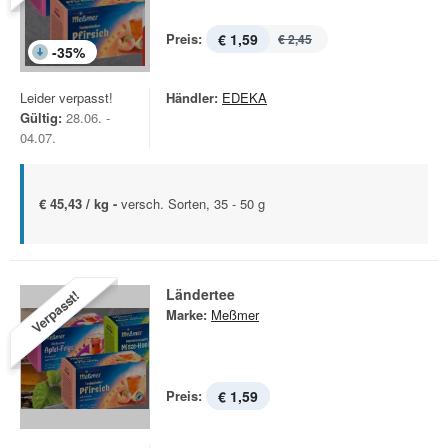
Preis:
€ 1,59
€ 2,45
-
35
%
Leider verpasst!
Händler:
EDEKA
Gültig:
28.06. -
04.07.
€ 45,43 / kg -
versch. Sorten, 35 - 50 g
Ländertee
Verpasst!
Marke:
Meßmer
Preis:
€ 1,59