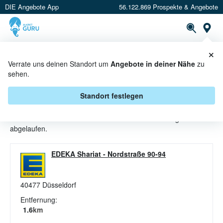
DIE Angebote App
56.122.869 Prospekte & Angebote
St
×
PROSPEKTE
ANGEBOTE
CASHBACK
Verrate uns deinen Standort um
Angebote in deiner Nähe
zu
sehen.
GLASARTIKEL ANGEBOTE &
AKTIONEN BEI EDEKA
Standort festlegen
Beim Händler
EDEKA
sind aktuell alle Glasartikel-Angebote
abgelaufen.
EDEKA Shariat
-
Nordstraße 90-94
40477
Düsseldorf
Entfernung:
1.6
km