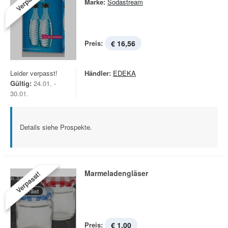
Verpasst!
Marke:
Sodastream
Preis:
€ 16,56
Leider verpasst!
Händler:
EDEKA
Gültig:
24.01. -
30.01.
Details siehe Prospekte.
Marmeladengläser
Verpasst!
Preis:
€ 1,00