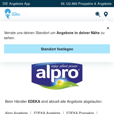
DIE Angebote App
56.122.869 Prospekte & Angebote
St
×
PROSPEKTE
ANGEBOTE
CASHBACK
Verrate uns deinen Standort um
Angebote in deiner Nähe
zu
sehen.
ALPRO BEI EDEKA - ANGEBOTE &
AKTIONEN
Standort festlegen
Beim Händler
EDEKA
sind aktuell alle Angebote abgelaufen.
Alpro
Angebote
EDEKA
Angebote
EDEKA
Prospekte