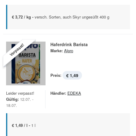
€ 3,72 / kg -
versch. Sorten, auch Skyr ungesüßt 400 g
Haferdrink Barista
Verpasst!
Marke:
Alpro
Preis:
€ 1,49
Leider verpasst!
Händler:
EDEKA
Gültig:
12.07. -
18.07.
€ 1,49 / l -
1 l