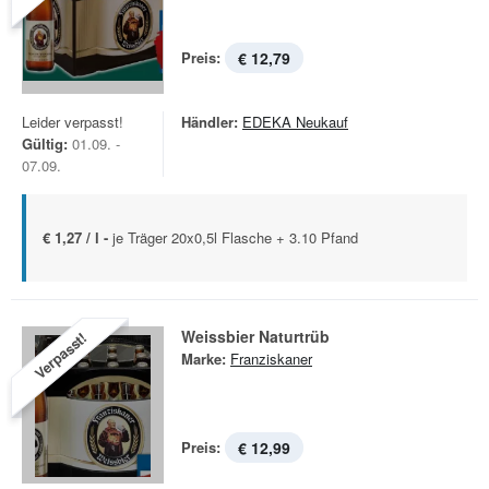
Preis:
€ 12,79
Leider verpasst!
Händler:
EDEKA Neukauf
Gültig:
01.09. -
07.09.
€ 1,27 / l -
je Träger 20x0,5l Flasche + 3.10 Pfand
Weissbier Naturtrüb
Verpasst!
Marke:
Franziskaner
Preis:
€ 12,99