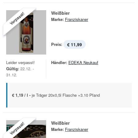
Weißbier
Verpasst!
Marke:
Franziskaner
Preis:
€ 11,99
Leider verpasst!
Händler:
EDEKA Neukauf
Gültig:
22.12. -
31.12.
€ 1,19 / l -
je Träger 20x0,5l Flasche +3.10 Pfand
Weißbier
Verpasst!
Marke:
Franziskaner