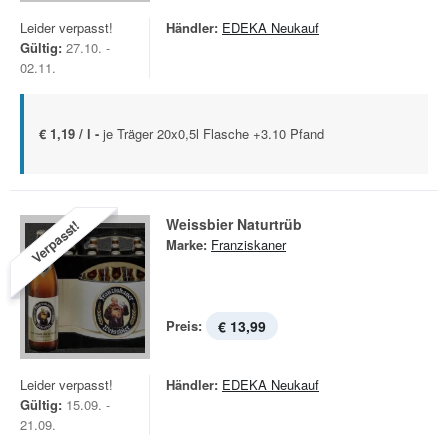
Leider verpasst!
Händler:
EDEKA Neukauf
Gültig:
27.10. -
02.11.
€ 1,19 / l -
je Träger 20x0,5l Flasche +3.10 Pfand
Weissbier Naturtrüb
Verpasst!
Marke:
Franziskaner
Preis:
€ 13,99
Leider verpasst!
Händler:
EDEKA Neukauf
Gültig:
15.09. -
21.09.