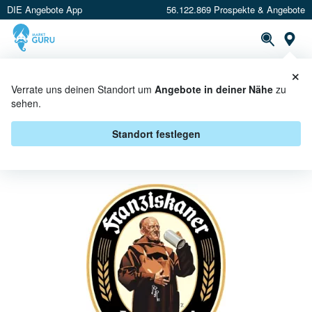
DIE Angebote App
56.122.869 Prospekte & Angebote
St
×
PROSPEKTE
ANGEBOTE
CASHBACK
Verrate uns deinen Standort um
Angebote in deiner Nähe
zu
sehen.
FRANZISKANER BEI EDEKA
NEUKAUF - ANGEBOTE &
Standort festlegen
AKTIONEN