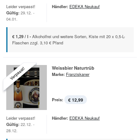
Leider verpasst!
Händler:
EDEKA Neukauf
Gültig:
29.12. -
04.01.
€ 1,29 / l -
Alkoholfrei und weitere Sorten, Kiste mit 20 x 0,5-L-
Flaschen zzgl. 3,10 € Pfand
Weissbier Naturtrüb
Verpasst!
Marke:
Franziskaner
Preis:
€ 12,99
Leider verpasst!
Händler:
EDEKA Neukauf
Gültig:
22.12. -
28.12.