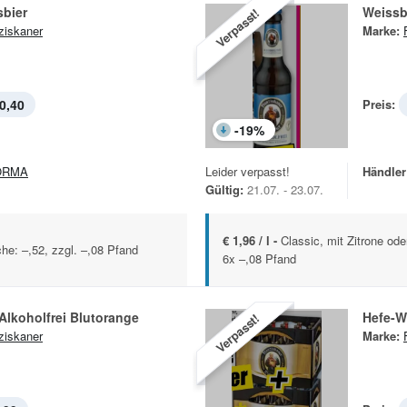
sbier
Weissbi
Verpasst!
ziskaner
Marke:
0,40
Preis:
-
19
%
ORMA
Leider verpasst!
Händler
Gültig:
21.07. - 23.07.
€ 1,96 / l -
Classic, mit Zitrone ode
che: –,52, zzgl. –,08 Pfand
6x –,08 Pfand
Alkoholfrei Blutorange
Hefe-W
Verpasst!
ziskaner
Marke: