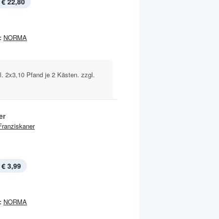
€ 22,80
:
NORMA
l. 2x3,10 Pfand je 2 Kästen. zzgl.
er
Franziskaner
€ 3,99
:
NORMA