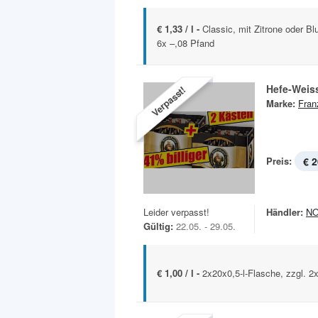
€ 1,33 / l -
Classic, mit Zitrone oder Bl
6x –,08 Pfand
Hefe-Weis
Verpasst!
Marke:
Fran
Preis:
€ 2
Leider verpasst!
Händler:
N
Gültig:
22.05. - 29.05.
€ 1,00 / l -
2x20x0,5-l-Flasche, zzgl. 2