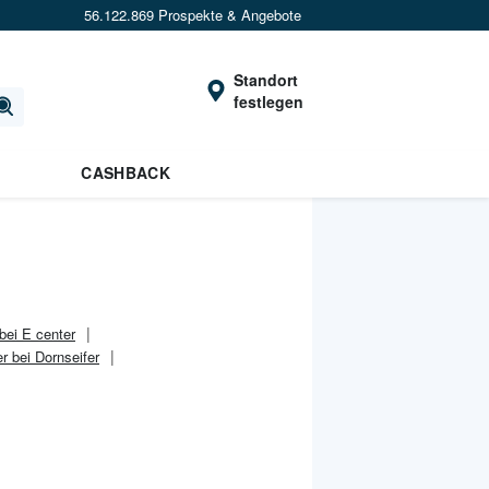
56.122.869 Prospekte & Angebote
Standort
festlegen
CASHBACK
bei E center
r bei Dornseifer