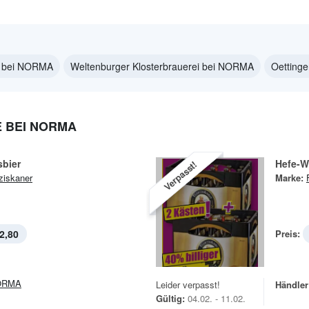
ne bei NORMA
Weltenburger Klosterbrauerei bei NORMA
Oetting
 BEI NORMA
sbier
Hefe-W
Verpasst!
ziskaner
Marke:
2,80
Preis:
ORMA
Leider verpasst!
Händler
Gültig:
04.02. - 11.02.