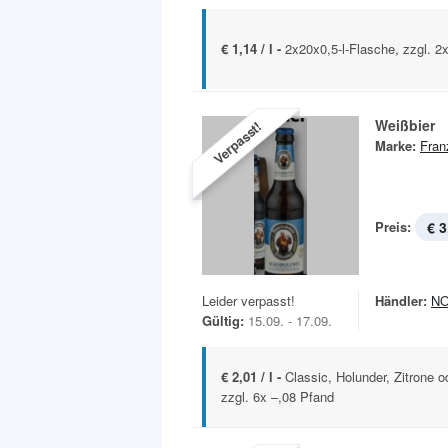
€ 1,14 / l -
2x20x0,5-l-Flasche, zzgl. 2
Weißbier
Verpasst!
Marke:
Fran
Preis:
€ 3
Leider verpasst!
Händler:
N
Gültig:
15.09. - 17.09.
€ 2,01 / l -
Classic, Holunder, Zitrone o
zzgl. 6x –,08 Pfand