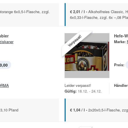
utorange 6x0,5-l-Flasche, zzgl.
€ 2,01 / l -
Alkoholfreies Classic, H
6x0,33-l-Flasche, zzgl. 6x –,08 Pf
sbier
Hefe-W
Verpasst!
ziskaner
Marke:
0,00
Preis:
ORMA
Leider verpasst!
Händler
Gültig:
18.12. - 24.12.
x3,10 Pfand
€ 1,04 / l -
2x20x0,5-l-Flasche, zzg