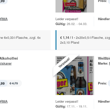
,99
Preis:
ORMA
Leider verpasst!
Händler
Gültig:
26.02. - 04.03.
ne 6x0,33-l-Flasche, zzgl. 6x
€ 1,14 / l -
2x20x0,5-l-Flasche, zzg
2x3,10 Pfand
Alkoholfrei
Weißbi
Verpasst!
ziskaner
Marke:
,99
Preis:
€ 4,79
ORMA
Leider verpasst!
Händler
Gültig:
17.11. - 19.11.