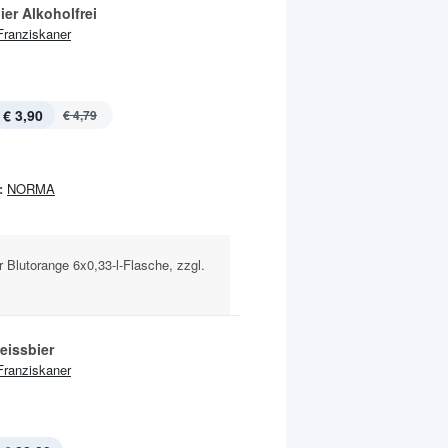
er Alkoholfrei
Franziskaner
€ 3,90
€ 4,79
:
NORMA
r Blutorange 6x0,33-l-Flasche, zzgl.
eissbier
Franziskaner