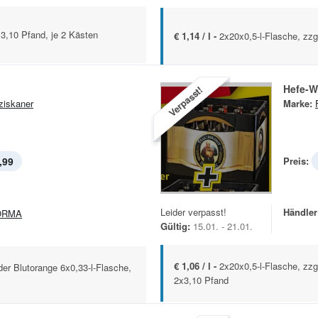
x3,10 Pfand, je 2 Kästen
€ 1,14 / l -
2x20x0,5-l-Flasche, zzg
Hefe-W
Verpasst!
ziskaner
Marke:
,99
Preis:
Leider verpasst!
Händler
ORMA
Gültig:
15.01. - 21.01.
€ 1,06 / l -
2x20x0,5-l-Flasche, zzg
der Blutorange 6x0,33-l-Flasche,
2x3,10 Pfand