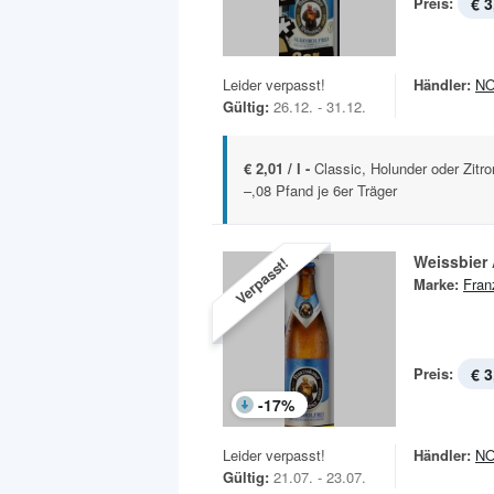
Preis:
€ 3
Leider verpasst!
Händler:
N
Gültig:
26.12. - 31.12.
€ 2,01 / l -
Classic, Holunder oder Zitro
–,08 Pfand je 6er Träger
Weissbier 
Verpasst!
Marke:
Fran
Preis:
€ 3
-
17
%
Leider verpasst!
Händler:
N
Gültig:
21.07. - 23.07.