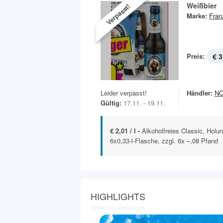
Weißbier
Verpasst!
Marke:
Fran
Preis:
€ 3
Leider verpasst!
Händler:
N
Gültig:
17.11. - 19.11.
€ 2,01 / l -
Alkoholfreies Classic, Holun
6x0,33-l-Flasche, zzgl. 6x –,08 Pfand
HIGHLIGHTS