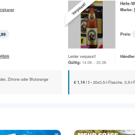
Hefe-W
Verpasst!
ziskaner
Marke:
,99
Preis:
ORMA
Leider verpasst!
Händler
Gültig:
14.08. - 20.08.
der, Zitrone oder Blutorange
€ 1,14 / l -
20x0,5-l-Flasche, 0,5-l-