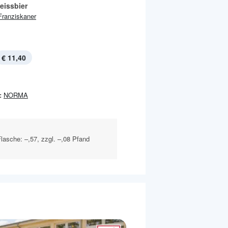
eissbier
Franziskaner
€ 11,40
:
NORMA
Flasche: –,57, zzgl. –,08 Pfand