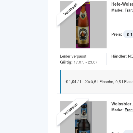
Hefe-Weis
Verpasst!
Marke:
Fran
Preis:
€ 1
Leider verpasst!
Händler:
N
Gültig:
17.07. - 23.07.
€ 1,04 / l -
20x0,5-l-Flasche, 0,5-l-Flas
Weissbier 
Verpasst!
Marke:
Fran