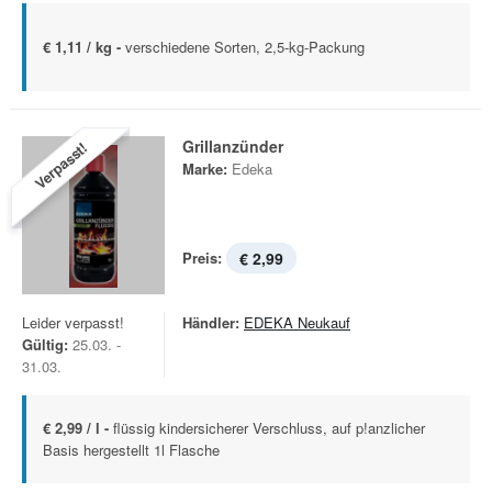
€ 1,11 / kg -
verschiedene Sorten, 2,5-kg-Packung
Grillanzünder
Verpasst!
Marke:
Edeka
Preis:
€ 2,99
Leider verpasst!
Händler:
EDEKA Neukauf
Gültig:
25.03. -
31.03.
€ 2,99 / l -
flüssig kindersicherer Verschluss, auf p!anzlicher
Basis hergestellt 1l Flasche