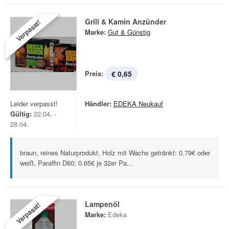
Grill & Kamin Anzünder
Verpasst!
Marke:
Gut & Günstig
Preis:
€ 0,65
Leider verpasst!
Händler:
EDEKA Neukauf
Gültig:
22.04. -
28.04.
braun, reines Naturprodukt, Holz mit Wachs getränkt: 0.79€ oder
weiß, Paraffin D60: 0.65€ je 32er Pa...
Lampenöl
Verpasst!
Marke:
Edeka