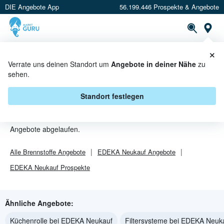
DIE Angebote App
56.199.446 Prospekte & Angebote
St
×
PROSPEKTE
ANGEBOTE
CASHBACK
Verrate uns deinen Standort um
Angebote in deiner Nähe
zu
sehen.
BRENNSTOFFE ANGEBOTE &
AKTIONEN BEI EDEKA NEUKAUF
Standort festlegen
Beim Händler
EDEKA Neukauf
sind aktuell alle Brennstoffe-
Angebote abgelaufen.
Alle
Brennstoffe
Angebote
EDEKA Neukauf
Angebote
EDEKA Neukauf
Prospekte
Ähnliche Angebote:
Küchenrolle bei EDEKA Neukauf
Filtersysteme bei EDEKA Neuk