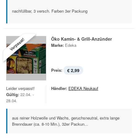
nachfüllbar, 3 versch. Farben 3er Packung
Öko Kamin- & Grill-Anzünder
Verpasst!
Marke:
Edeka
Preis:
€ 2,99
Leider verpasst!
Händler:
EDEKA Neukauf
Gültig:
22.04. -
28.04.
aus reiner Holzwolle und Wachs, geruchsneutral, extra lange
Brenndauer (ca. 8-10 Min.), 32er Packun...