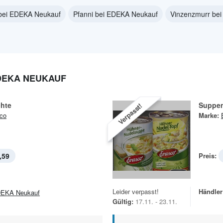
bei EDEKA Neukauf
Pfanni bei EDEKA Neukauf
Vinzenzmurr be
DEKA NEUKAUF
chte
Suppe
Verpasst!
co
Marke:
,59
Preis:
Leider verpasst!
Händler
EKA Neukauf
Gültig:
17.11. - 23.11.