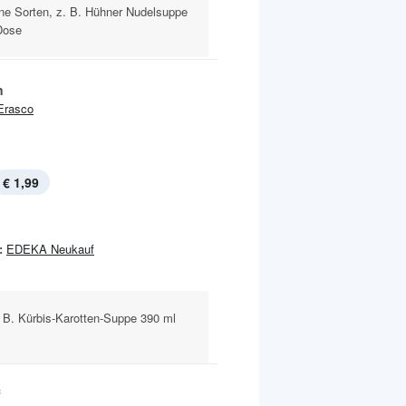
ene Sorten, z. B. Hühner Nudelsuppe
Dose
n
Erasco
€ 1,99
:
EDEKA Neukauf
. B. Kürbis-Karotten-Suppe 390 ml
f