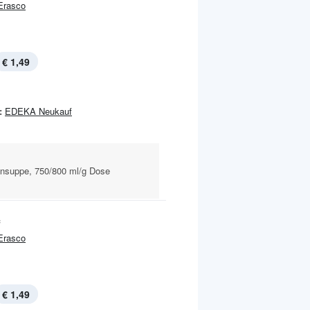
Erasco
€ 1,49
:
EDEKA Neukauf
nsuppe, 750/800 ml/g Dose
f
Erasco
€ 1,49