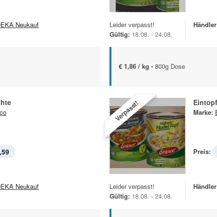
EKA Neukauf
Leider verpasst!
Händler
Gültig:
18.08. - 24.08.
€ 1,86 / kg -
800g Dose
chte
Eintop
Verpasst!
co
Marke:
,59
Preis:
EKA Neukauf
Leider verpasst!
Händler
Gültig:
18.08. - 24.08.