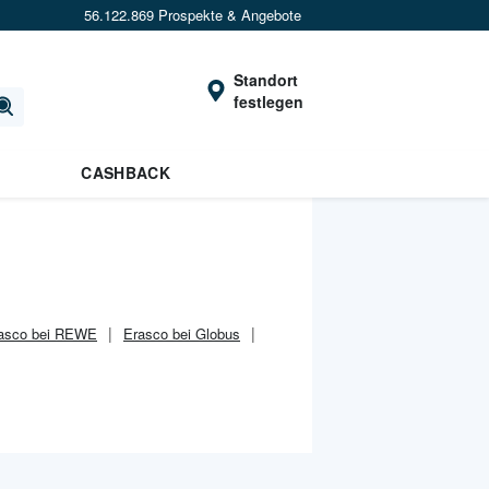
56.122.869 Prospekte & Angebote
Standort
festlegen
CASHBACK
asco bei REWE
Erasco bei Globus