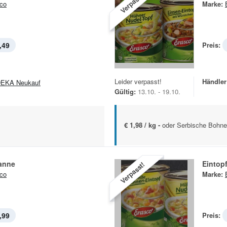
Verpasst!
co
Marke:
,49
Preis:
Leider verpasst!
Händler
EKA Neukauf
Gültig:
13.10. - 19.10.
€ 1,98 / kg -
oder Serbische Bohne
fanne
Eintop
Verpasst!
co
Marke:
,99
Preis: