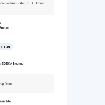
erschiedene Sorten, z. B. Hühner
n
Erasco
€ 1,49
:
EDEKA Neukauf
800g Dose
erichte