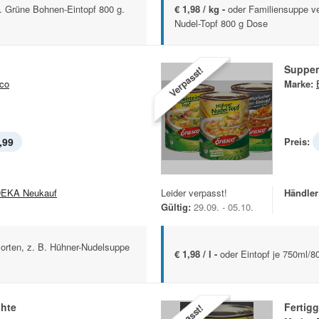
. Grüne Bohnen-Eintopf 800 g.
€ 1,98 / kg -
oder Familiensuppe v
Nudel-Topf 800 g Dose
Suppe
Verpasst!
co
Marke:
,99
Preis:
EKA Neukauf
Leider verpasst!
Händler
Gültig:
29.09. - 05.10.
Sorten, z. B. Hühner-Nudelsuppe
€ 1,98 / l -
oder Eintopf je 750ml/
chte
Fertigg