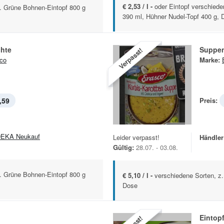
€ 2,53 / l -
oder Eintopf verschied
B. Grüne Bohnen-Eintopf 800 g
390 ml, Hühner Nudel-Topf 400 g, 
chte
Suppe
Verpasst!
co
Marke:
,59
Preis:
EKA Neukauf
Leider verpasst!
Händler
Gültig:
28.07. - 03.08.
B. Grüne Bohnen-Eintopf 800 g
€ 5,10 / l -
verschiedene Sorten, z
Dose
Eintop