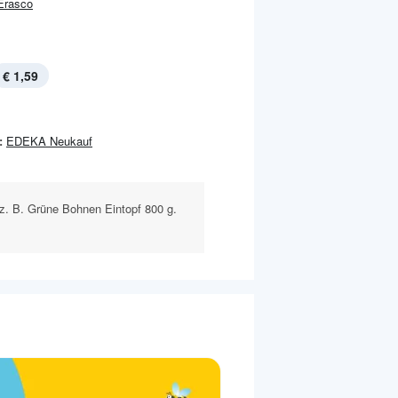
Erasco
€ 1,59
:
EDEKA Neukauf
z. B. Grüne Bohnen Eintopf 800 g.