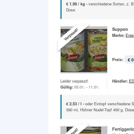
€ 1,98 / kg -
verschiedene Sorten, z. B
Dose
Suppen
Verpasst!
Marke:
Eras
Preis:
€ 0
Leider verpasst!
Händler:
ED
Gültig:
05.01. - 11.01.
€ 2,53 / l -
oder Eintopf verschiedene 
390 ml, Hühner Nudel-Topf 400 g, Dose
Fertiggeri