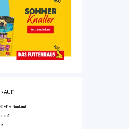
UKAUF
i EDEKA Neukauf
ukauf
uf