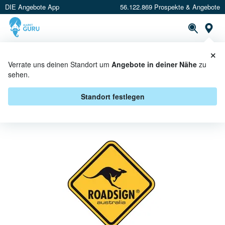
DIE Angebote App
56.122.869 Prospekte & Angebote
St
×
PROSPEKTE
ANGEBOTE
CASHBACK
Verrate uns deinen Standort um
Angebote in deiner Nähe
zu
sehen.
ROADSIGN BEI E CENTER -
ANGEBOTE & AKTIONEN
Standort festlegen