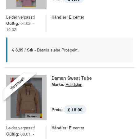
Leider verpasst!
Händler:
E center
Gültig:
04.02. -
10.02.
€ 8,99 / Stk -
Details siehe Prospekt.
Damen Sweat Tube
Verpasst!
Marke:
Roadsign
Preis:
€ 18,00
Leider verpasst!
Händler:
E center
Gültig:
08.01. -