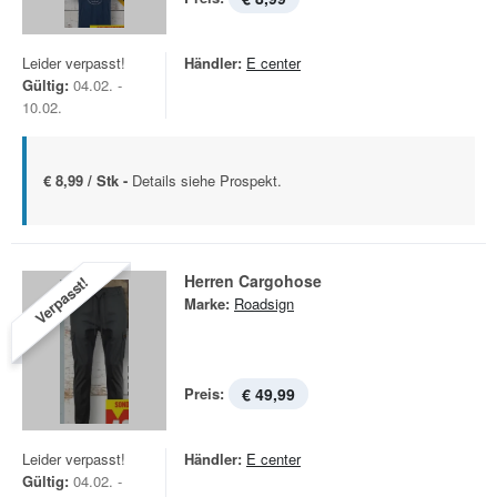
Leider verpasst!
Händler:
E center
Gültig:
04.02. -
10.02.
€ 8,99 / Stk -
Details siehe Prospekt.
Herren Cargohose
Verpasst!
Marke:
Roadsign
Preis:
€ 49,99
Leider verpasst!
Händler:
E center
Gültig:
04.02. -