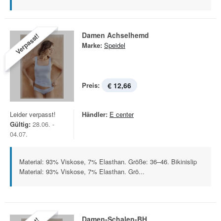
Damen Achselhemd
Verpasst!
Marke:
Speidel
Preis:
€ 12,66
Leider verpasst!
Händler:
E center
Gültig:
28.06. -
04.07.
Material: 93% Viskose, 7% Elasthan. Größe: 36–46. Bikinislip
Material: 93% Viskose, 7% Elasthan. Grö...
Damen-Schalen-BH