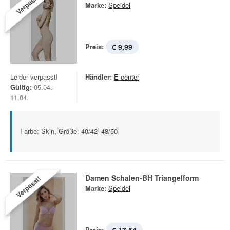
Verpasst!
Marke:
Speidel
Preis:
€ 9,99
Leider verpasst!
Händler:
E center
Gültig:
05.04. -
11.04.
Farbe: Skin, Größe: 40/42–48/50
Damen Schalen-BH Triangelform
Verpasst!
Marke:
Speidel
Preis: