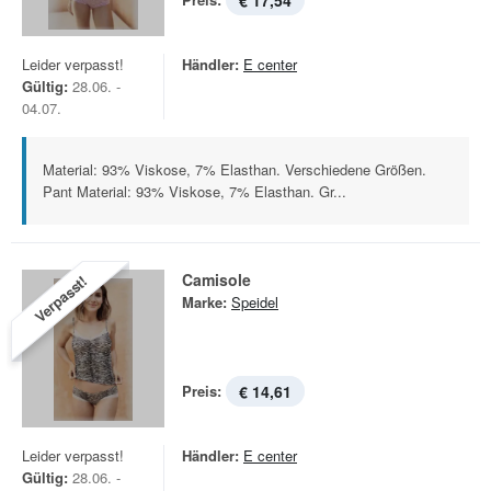
€ 17,54
Leider verpasst!
Händler:
E center
Gültig:
28.06. -
04.07.
Material: 93% Viskose, 7% Elasthan. Verschiedene Größen.
Pant Material: 93% Viskose, 7% Elasthan. Gr...
Camisole
Verpasst!
Marke:
Speidel
Preis:
€ 14,61
Leider verpasst!
Händler:
E center
Gültig:
28.06. -