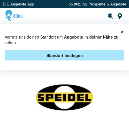
DIE Angebote App
55.962.722 Prospekte & Angebote
St
×
PROSPEKTE
ANGEBOTE
CASHBACK
Verrate uns deinen Standort um
Angebote in deiner Nähe
zu
sehen.
SPEIDEL BEI E CENTER -
ANGEBOTE & AKTIONEN
Standort festlegen