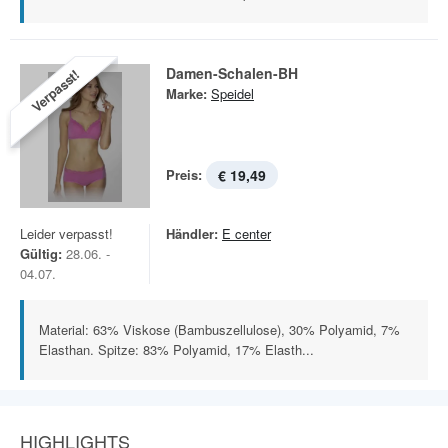
Damen-Schalen-BH
Verpasst!
Marke:
Speidel
Preis:
€ 19,49
Leider verpasst!
Händler:
E center
Gültig:
28.06. -
04.07.
Material: 63% Viskose (Bambuszellulose), 30% Polyamid, 7%
Elasthan. Spitze: 83% Polyamid, 17% Elasth...
HIGHLIGHTS