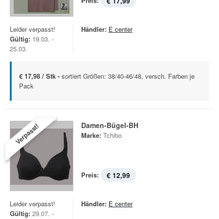
Preis:
€ 17,99
Leider verpasst!
Händler:
E center
Gültig:
19.03. -
25.03.
€ 17,98 / Stk -
sortiert Größen: 38/40-46/48, versch. Farben je
Pack
Damen-Bügel-BH
Verpasst!
Marke:
Tchibo
Preis:
€ 12,99
Leider verpasst!
Händler:
E center
Gültig:
29.07. -