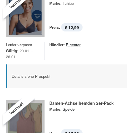
Verpasst!
Marke:
Tchibo
Preis:
€ 12,99
Leider verpasst!
Händler:
E center
Gültig:
20.01. -
26.01.
Details siehe Prospekt.
Damen-Achselhemden 2er-Pack
Verpasst!
Marke:
Speidel