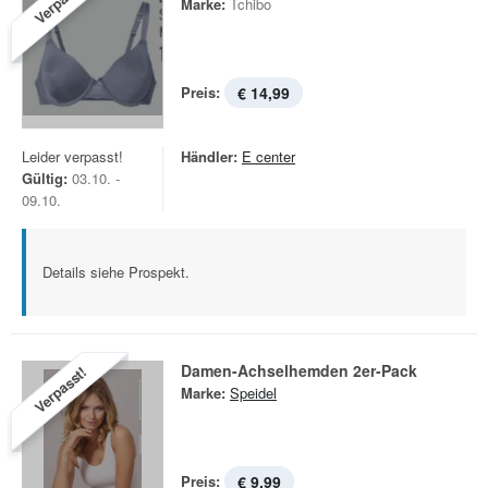
Verpasst!
Marke:
Tchibo
Preis:
€ 14,99
Leider verpasst!
Händler:
E center
Gültig:
03.10. -
09.10.
Details siehe Prospekt.
Damen-Achselhemden 2er-Pack
Verpasst!
Marke:
Speidel
Preis:
€ 9,99