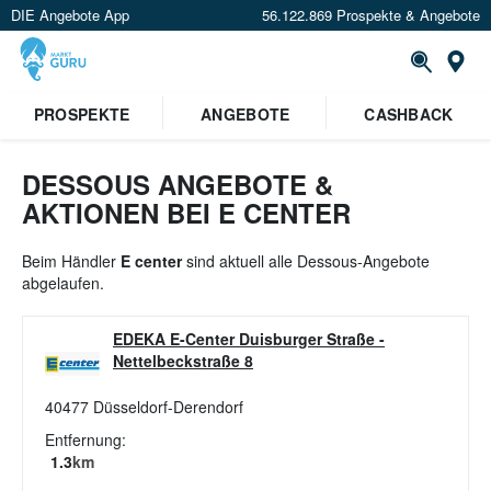
DIE Angebote App
56.122.869 Prospekte & Angebote
St
×
PROSPEKTE
ANGEBOTE
CASHBACK
Verrate uns deinen Standort um
Angebote in deiner Nähe
zu
sehen.
DESSOUS ANGEBOTE &
AKTIONEN BEI E CENTER
Standort festlegen
Beim Händler
E center
sind aktuell alle Dessous-Angebote
abgelaufen.
EDEKA E-Center Duisburger Straße
-
Nettelbeckstraße 8
40477
Düsseldorf-Derendorf
Entfernung:
1.3
km