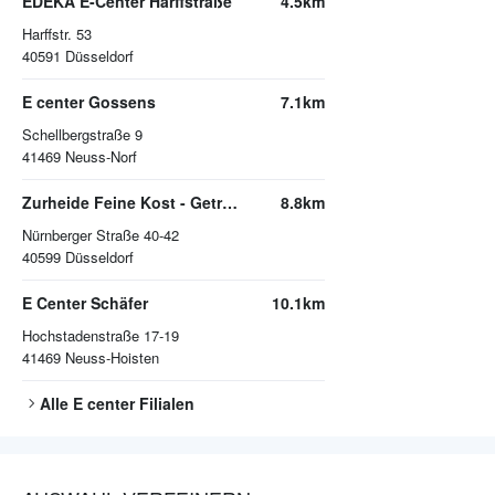
EDEKA E-Center Harffstraße
4.5km
Harffstr. 53
40591
Düsseldorf
E center Gossens
7.1km
Schellbergstraße 9
41469
Neuss-Norf
Zurheide Feine Kost - Getränkemarkt
8.8km
Nürnberger Straße 40-42
40599
Düsseldorf
E Center Schäfer
10.1km
Hochstadenstraße 17-19
41469
Neuss-Hoisten
Alle
E center
Filialen