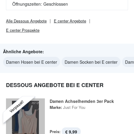
Öffnungszeiten:
Geschlossen
Alle
Dessous
Angebote
E center
Angebote
E center
Prospekte
Ähnliche Angebote:
Damen Hosen bei E center
Damen Socken bei E center
Dame
DESSOUS ANGEBOTE BEI E CENTER
Damen Achselhemden 3er Pack
Verpasst!
Marke:
Just For You
Preis:
€ 9,99