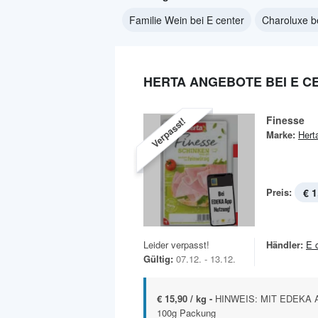
Familie Wein bei E center
Charoluxe b
HERTA ANGEBOTE BEI E C
Finesse
Verpasst!
Marke:
Hert
Preis:
€ 1
Leider verpasst!
Händler:
E 
Gültig:
07.12. - 13.12.
€ 15,90 / kg -
HINWEIS: MIT EDEKA AP
100g Packung