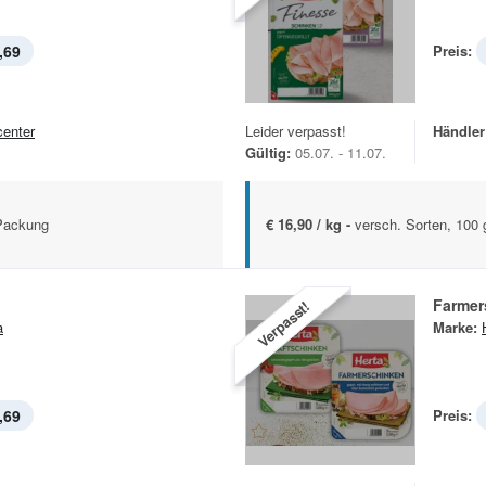
,69
Preis:
center
Leider verpasst!
Händler
Gültig:
05.07. - 11.07.
 Packung
€ 16,90 / kg -
versch. Sorten, 100
Farmer
Verpasst!
a
Marke:
,69
Preis: