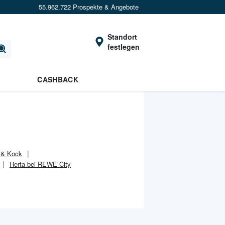
55.962.722 Prospekte & Angebote
Standort
festlegen
CASHBACK
 & Kock
Herta bei REWE City