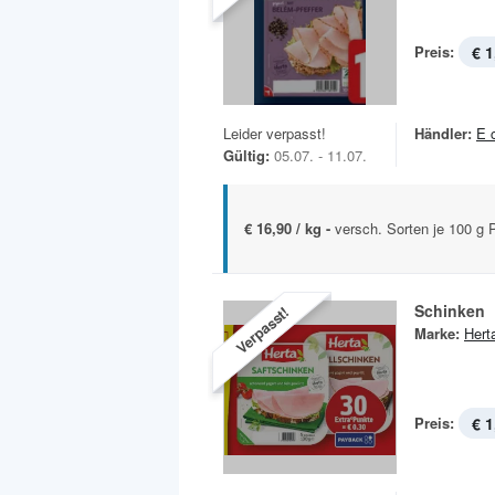
Preis:
€ 1
Leider verpasst!
Händler:
E 
Gültig:
05.07. - 11.07.
€ 16,90 / kg -
versch. Sorten je 100 g
Schinken
Verpasst!
Marke:
Hert
Preis:
€ 1