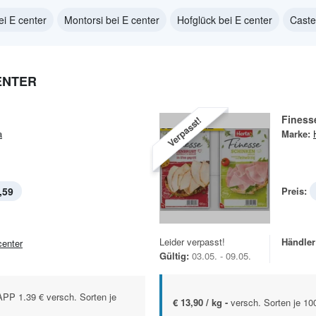
ei E center
Montorsi bei E center
Hofglück bei E center
Caste
ENTER
Finess
Verpasst!
a
Marke:
,59
Preis:
Leider verpasst!
Händler
center
Gültig:
03.05. - 09.05.
P 1.39 € versch. Sorten je
€ 13,90 / kg -
versch. Sorten je 1