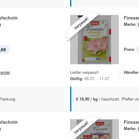
fschnitt
Finess
Verpasst!
a
Marke:
,69
Preis:
center
Leider verpasst!
Händler
Gültig:
05.07. - 11.07.
g Packung
€ 18,90 / kg -
hauchzart, Pfeffer u
fschnitt
Finess
Verpasst!
a
Marke: