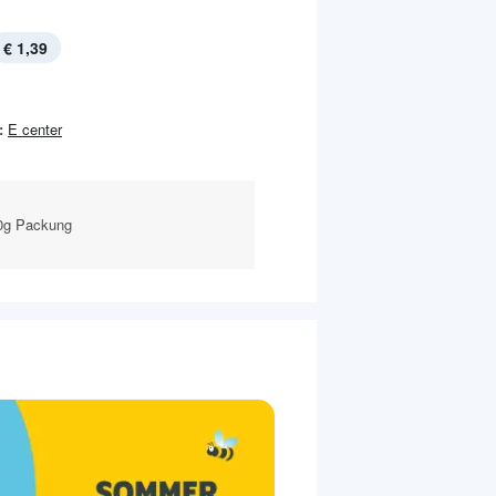
€ 1,39
:
E center
00g Packung