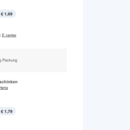
€ 1,69
:
E center
 g Packung
schinken
Herta
€ 1,79