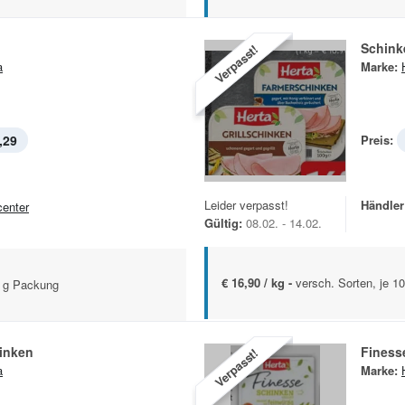
Schink
Verpasst!
a
Marke:
,29
Preis:
Leider verpasst!
Händler
center
Gültig:
08.02. - 14.02.
€ 16,90 / kg -
versch. Sorten, je 
0 g Packung
inken
Finess
Verpasst!
a
Marke: