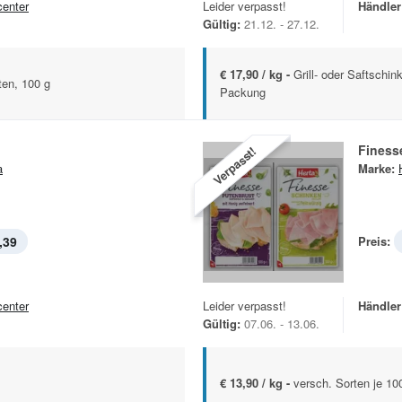
center
Leider verpasst!
Händler
Gültig:
21.12. - 27.12.
€ 17,90 / kg -
Grill- oder Saftschin
ten, 100 g
Packung
Finess
Verpasst!
a
Marke:
,39
Preis:
center
Leider verpasst!
Händler
Gültig:
07.06. - 13.06.
€ 13,90 / kg -
versch. Sorten je 1