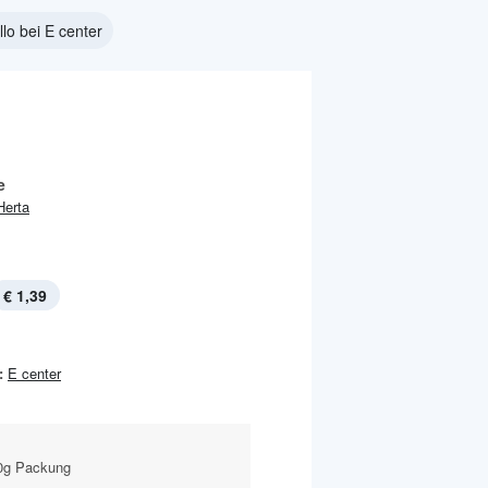
llo bei E center
e
Herta
€ 1,39
:
E center
00g Packung