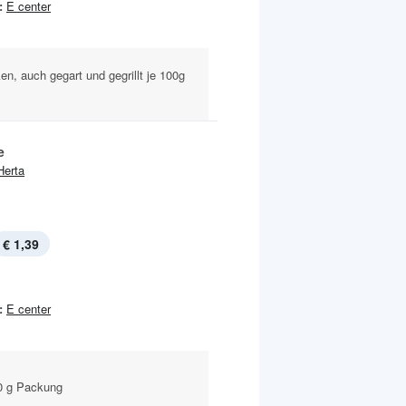
:
E center
ken, auch gegart und gegrillt je 100g
e
Herta
€ 1,39
:
E center
00 g Packung