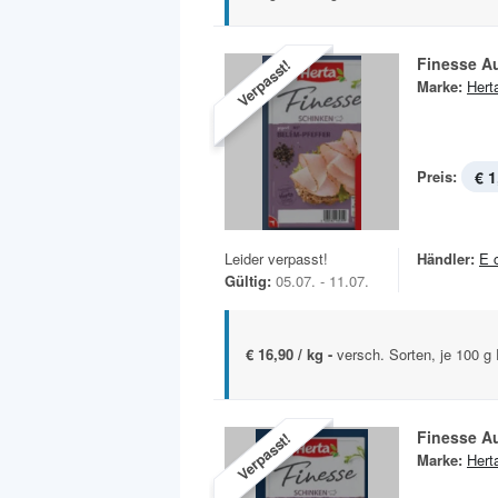
Finesse Au
Verpasst!
Marke:
Hert
Preis:
€ 1
Leider verpasst!
Händler:
E 
Gültig:
05.07. - 11.07.
€ 16,90 / kg -
versch. Sorten, je 100 
Finesse Au
Verpasst!
Marke:
Hert