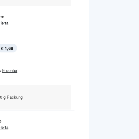
en
Herta
€ 1,69
:
E center
100 g Packung
e
Herta