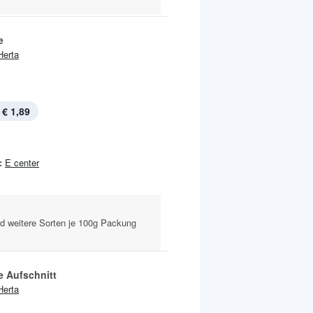
e
Herta
€ 1,89
:
E center
nd weitere Sorten je 100g Packung
e Aufschnitt
Herta