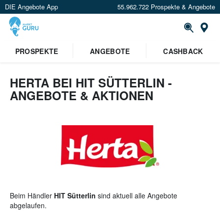
DIE Angebote App
55.962.722 Prospekte & Angebote
St
×
PROSPEKTE
ANGEBOTE
CASHBACK
Verrate uns deinen Standort um
Angebote in deiner Nähe
zu
sehen.
HERTA BEI HIT SÜTTERLIN -
ANGEBOTE & AKTIONEN
Standort festlegen
Beim Händler
HIT Sütterlin
sind aktuell alle Angebote
abgelaufen.