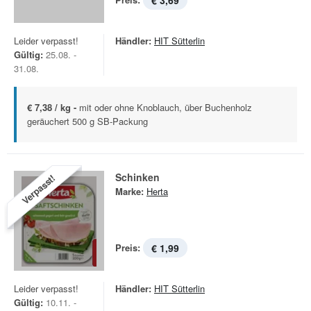
€ 3,69
Leider verpasst!
Händler:
HIT Sütterlin
Gültig:
25.08. -
31.08.
€ 7,38 / kg -
mit oder ohne Knoblauch, über Buchenholz
geräuchert 500 g SB-Packung
Schinken
Verpasst!
Marke:
Herta
Preis:
€ 1,99
Leider verpasst!
Händler:
HIT Sütterlin
Gültig:
10.11. -