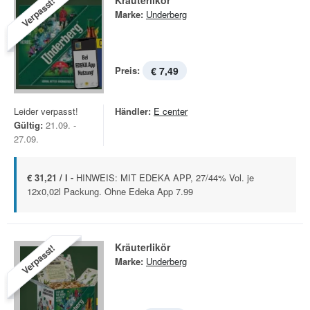
Kräuterlikör
Verpasst!
Marke:
Underberg
Preis:
€ 7,49
Leider verpasst!
Händler:
E center
Gültig:
21.09. -
27.09.
€ 31,21 / l -
HINWEIS: MIT EDEKA APP, 27/44% Vol. je
12x0,02l Packung. Ohne Edeka App 7.99
Kräuterlikör
Verpasst!
Marke:
Underberg