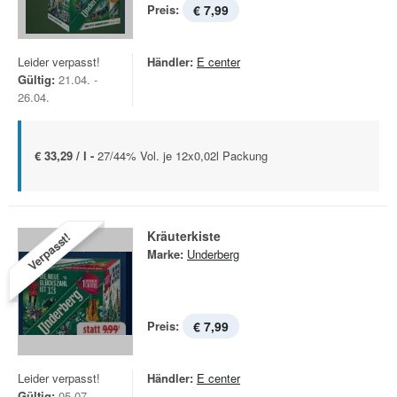
Preis:
€ 7,99
Leider verpasst!
Händler:
E center
Gültig:
21.04. -
26.04.
€ 33,29 / l -
27/44% Vol. je 12x0,02l Packung
Kräuterkiste
Verpasst!
Marke:
Underberg
Preis:
€ 7,99
Leider verpasst!
Händler:
E center
Gültig:
05.07. -