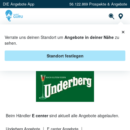
DIE Angebote App
56.122.869 Prospekte & Angebote
St
×
PROSPEKTE
ANGEBOTE
CASHBACK
Verrate uns deinen Standort um
Angebote in deiner Nähe
zu
sehen.
UNDERBERG BEI E CENTER -
ANGEBOTE & AKTIONEN
Standort festlegen
Beim Händler
E center
sind aktuell alle Angebote abgelaufen.
Underberg
Angebote
E center
Angebote