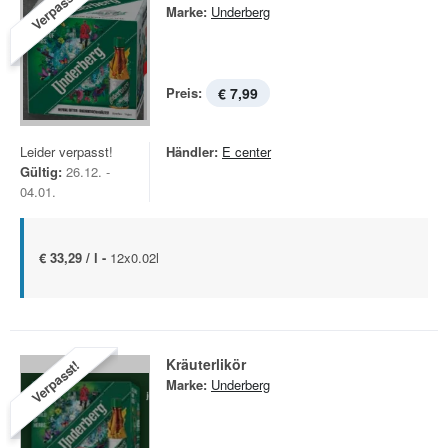
Verpasst!
Marke:
Underberg
Preis:
€ 7,99
Leider verpasst!
Händler:
E center
Gültig:
26.12. -
04.01.
€ 33,29 / l -
12x0.02l
Kräuterlikör
Verpasst!
Marke:
Underberg