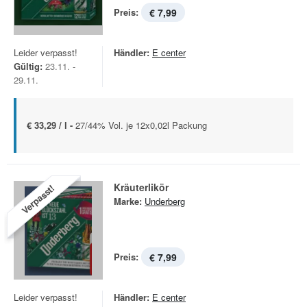
Preis:
€ 7,99
Leider verpasst!
Händler:
E center
Gültig:
23.11. -
29.11.
€ 33,29 / l -
27/44% Vol. je 12x0,02l Packung
Kräuterlikör
Verpasst!
Marke:
Underberg
Preis:
€ 7,99
Leider verpasst!
Händler:
E center