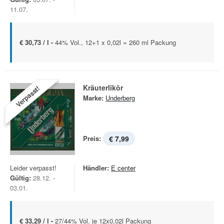
11.07.
€ 30,73 / l -
44% Vol., 12+1 x 0,02l = 260 ml Packung
Kräuterlikör
Verpasst!
Marke:
Underberg
Preis:
€ 7,99
Leider verpasst!
Händler:
E center
Gültig:
28.12. -
03.01.
€ 33,29 / l -
27/44% Vol. je 12x0,02l Packung