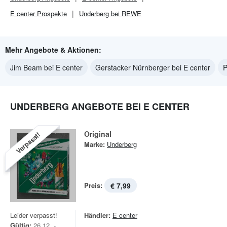
E center
Prospekte
Underberg bei REWE
Mehr Angebote & Aktionen:
Jim Beam bei E center
Gerstacker Nürnberger bei E center
P
UNDERBERG ANGEBOTE BEI E CENTER
Original
Verpasst!
Marke:
Underberg
Preis:
€ 7,99
Leider verpasst!
Händler:
E center
Gültig:
26.12. -