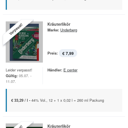
Kräuterlikör
Verpasst!
Marke:
Underberg
Preis:
€ 7,99
Leider verpasst!
Händler:
E center
Gültig:
05.07. -
11.07.
€ 33,29 / l -
44% Vol., 12 + 1 x 0,02 l = 260 ml Packung
Kräuterlikör