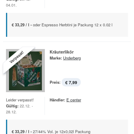
04.01.
€ 33,29 / l -
oder Espresso Herbtini je Packung 12 x 0.02 l
Kräuterlikör
Verpasst!
Marke:
Underberg
Preis:
€ 7,99
Leider verpasst!
Händler:
E center
Gültig:
22.12. -
28.12.
€ 33,29 / l -
27/44% Vol. je 12x0,02l Packung