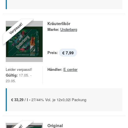
Kräuterlikör
Verpasst!
Marke:
Underberg
Preis:
€ 7,99
Leider verpasst!
Händler:
E center
Gültig:
17.05. -
23.05.
€ 33,29 / l -
27/44% Vol. je 12x0,02l Packung
Original