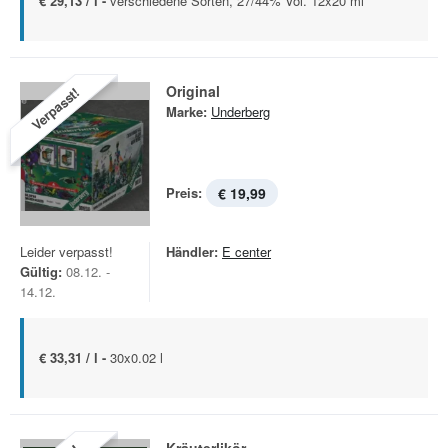
€ 29,13 / l -
verschiedene Sorten, 27/44% Vol. 12x20 ml
Original
Verpasst!
Marke:
Underberg
Preis:
€ 19,99
Leider verpasst!
Händler:
E center
Gültig:
08.12. -
14.12.
€ 33,31 / l -
30x0.02 l