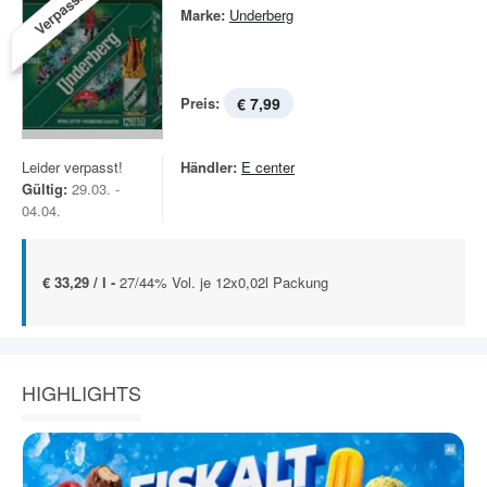
Verpasst!
Marke:
Underberg
Preis:
€ 7,99
Leider verpasst!
Händler:
E center
Gültig:
29.03. -
04.04.
€ 33,29 / l -
27/44% Vol. je 12x0,02l Packung
HIGHLIGHTS