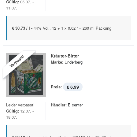
Gültig:
05.07. -
11.07.
€ 30,73 / l -
44% Vol., 12 + 1 x 0,02 1= 260 ml Packung
Kräuter-Bitter
Verpasst!
Marke:
Underberg
Preis:
€ 6,99
Leider verpasst!
Händler:
E center
Gültig:
12.07. -
18.07.